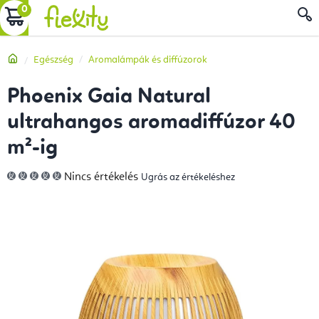
Ugrás
KOSÁR
a
fő
Kezdőlap
Egészség
Aromalámpák és diffúzorok
tartalomhoz
Phoenix Gaia Natural
ultrahangos aromadiffúzor 40
m²-ig
A
Nincs értékelés
Ugrás az értékeléshez
termék
átlagos
értékelése
5-
ből
0,0
csillag.