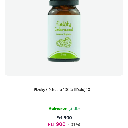
Flexity Cédrusfa 100% Illóolaj 10ml
Raktáron
(3 db)
Ft1 500
Ft1 900
(–21 %)