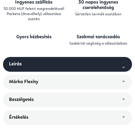
Ingyenes szállítás
30 napos ingyenes
cserelehetőség
30 000 HUF feletti megrendelésnél
Packeta (átvevőhely) választása
Sértetlen termék esetében
esetén
Gyors kézbesítés
Szakmai tanácsadás
Szakértői segítség a választásban
Leírás
Márka
Flexity
Beszélgetés
Értékelés