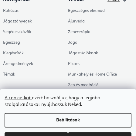
Témák
Ruházat
Egészséges életmód
Jógaszőnyegek
Ájurvéda
Segédeszközök
Zeneterápia
Egészség
Jóga
Kiegészítők
Jógastúdióknak
Árengedmények
Pilates
Témák
Munkahely és Home Office
Zen és meditáció
Aromaterápia
A cookie-kat
azért használjuk, hogy a legjobb
szolgáltatásokat nyújthassuk Neked.
Egészséges alvás
Kedvenceink
Beállítások
Copyright 2026
Flexity
. Minden jog fenntartva.
Süti beállítások szerkesztése