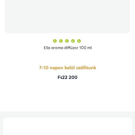
A
termék
átlagos
Elia aroma diffúzor 100 ml
értékelése
5-
ből
5,0
csillag.
7-10 napon belül szállítunk
Ft22 200
L
á