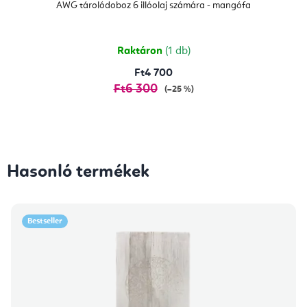
AWG tárolódoboz 6 illóolaj számára - mangófa
Raktáron
(1 db)
Ft4 700
Ft6 300
(–25 %)
Hasonló termékek
Bestseller