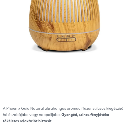
A Phoenix Gaia Natural ultrahangos aromadiffúzor stílusos kiegészítő
hálószobájába vagy nappalijába.
Gyengéd, színes fényjátéka
tökéletes relaxációt biztosít.