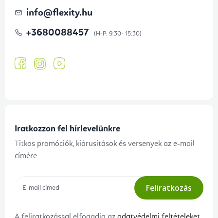
info
@
flexity.hu
+3680088457
Iratkozzon fel hírlevelünkre
Titkos promóciók, kiárusítások és versenyek az e-mail
címére
Feliratkozás
A feliratkozással elfogadja az
adatvédelmi feltételeket