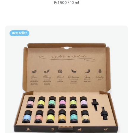
Egységár:
Ft1 500 / 10 ml
Bestseller