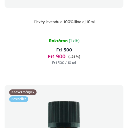
Flexity levendula 100% illóolaj 10ml
Raktáron
(1 db)
Ft1 500
Ft1 900
(–21 %)
Egységár:
Ft1 500 / 10 ml
Kedvezmények
Bestseller