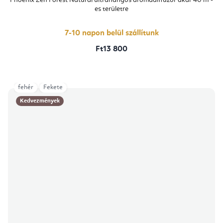
Phoenix Zen Forest Natural ultrahangos aromadiffúzor akár 40 m²-
es területre
7-10 napon belül szállítunk
Ft13 800
fehér
Fekete
Kedvezmények