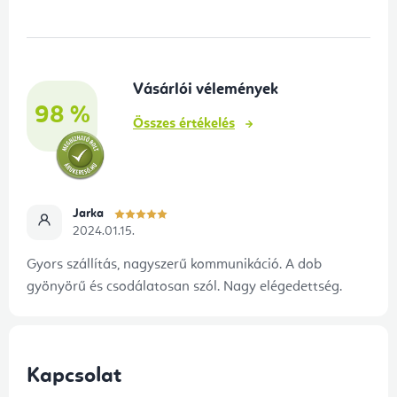
b
l
é
Vásárlói vélemények
c
98 %
Összes értékelés
Jarka
2024.01.15.
Gyors szállítás, nagyszerű kommunikáció. A dob
gyönyörű és csodálatosan szól. Nagy elégedettség.
Kapcsolat