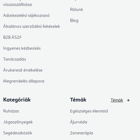
visszaszállítása
Rólunk
Adatkezelési tájékoztató
Blog
Általános szerződési feltételek
B2B ÁSZF
Ingyenes kézbesítés
Tanácsadás
Árukereső értékelése
Megrendelés állapota
Kategóriák
Témák
Témák
Ruházat
Egészséges életmód
Jógaszőnyegek
Ájurvéda
Segédeszközök
Zeneterápia