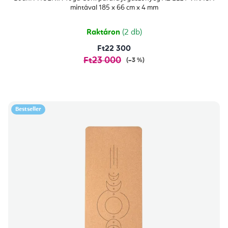
értékelése
mintával 185 x 66 cm x 4 mm
5-
ből
5,0
csillag.
Raktáron
(2 db)
Ft22 300
Ft23 000
(–3 %)
Bestseller