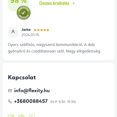
98 %
é
m
Összes értékelés
e
c
i
Jarka
2024.01.15.
Gyors szállítás, nagyszerű kommunikáció. A dob
gyönyörű és csodálatosan szól. Nagy elégedettség.
Kapcsolat
info
@
flexity.hu
+3680088457