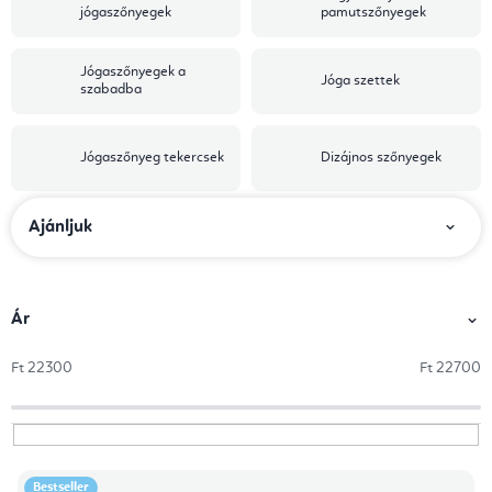
jógaszőnyegek
pamutszőnyegek
Jógaszőnyegek a
Jóga szettek
szabadba
Jógaszőnyeg tekercsek
Dizájnos szőnyegek
T
Ajánljuk
e
r
m
Ár
é
Ft
22300
Ft
22700
k
e
k
T
r
Bestseller