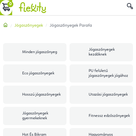
Ugrás
KOSÁR
a
fő
Kezdőlap
Jógaszőnyegek
Jógaszőnyegek Parafa
tartalomhoz
Jógaszőnyegek
Minden jógaszőnyeg
kezdőknek
PU felületű
Eco jógaszőnyegek
jógaszőnyegek jógához
Hosszú jógaszőnyegek
Utazási jógaszőnyegek
Jógaszőnyegek
Fitnessz edzőszőnyegek
gyermekeknek
Hot És Bikram
Hagyományos