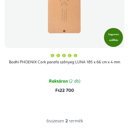
Ingyenes
szállítás
A
termék
átlagos
Bodhi PHOENIX Cork parafa szőnyeg LUNA 185 x 66 cm x 4 mm
értékelése
5-
ből
5,0
csillag.
Raktáron
(2 db)
Ft22 700
összesen
2
termék
L