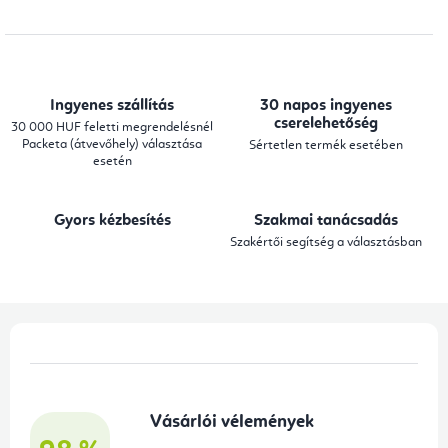
i
s
t
a
Ingyenes szállítás
30 napos ingyenes
i
cserelehetőség
30 000 HUF feletti megrendelésnél
Packeta (átvevőhely) választása
Sértetlen termék esetében
r
esetén
á
n
Gyors kézbesítés
Szakmai tanácsadás
y
Szakértői segítség a választásban
í
t
á
L
s
á
e
b
l
Vásárlói vélemények
l
e