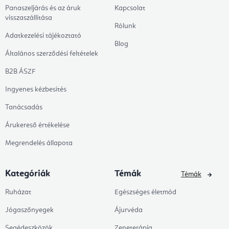
Panaszeljárás és az áruk
Kapcsolat
visszaszállítása
Rólunk
Adatkezelési tájékoztató
Blog
Általános szerződési feltételek
B2B ÁSZF
Ingyenes kézbesítés
Tanácsadás
Árukereső értékelése
Megrendelés állapota
Kategóriák
Témák
Témák
Ruházat
Egészséges életmód
Jógaszőnyegek
Ájurvéda
Segédeszközök
Zeneterápia