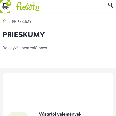
Ugrás
KOSÁR
a
fő
Kezdőlap
PRIESKUMY
tartalomhoz
PRIESKUMY
Bejegyzés nem található...
L
á
b
l
é
Vásárlói vélemények