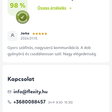
c
98 %
Összes értékelés
Jarka
2024.01.15.
Gyors szállítás, nagyszerű kommunikáció. A dob
gyönyörű és csodálatosan szól. Nagy elégedettség.
Kapcsolat
info
@
flexity.hu
+3680088457