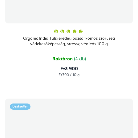
A
termék
átlagos
Organic India Tulsi eredeti bazsalikomos szórt tea
értékelése
védekezőképesség, stressz, vitalitás 100 g
5-
ből
5,0
csillag.
Raktáron
(4 db)
Ft3 900
Egységár:
Ft390 / 10 g
Bestseller