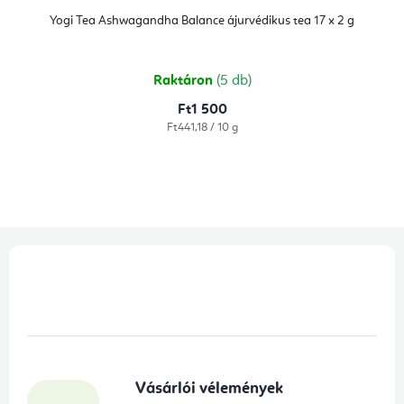
Yogi Tea Ashwagandha Balance ájurvédikus tea 17 x 2 g
Raktáron
(5 db)
Ft1 500
Egységár:
Ft441,18 / 10 g
L
á
b
l
é
Vásárlói vélemények
c