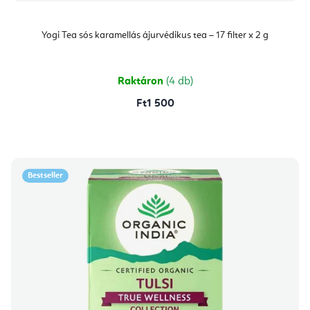
Yogi Tea sós karamellás ájurvédikus tea – 17 filter x 2 g
Raktáron
(4 db)
Ft1 500
Bestseller