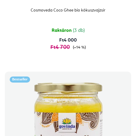
Cosmoveda Coco Ghee bio kókuszvajzsír
Raktáron
(3 db)
Ft4 000
Ft4 700
(–14 %)
Bestseller