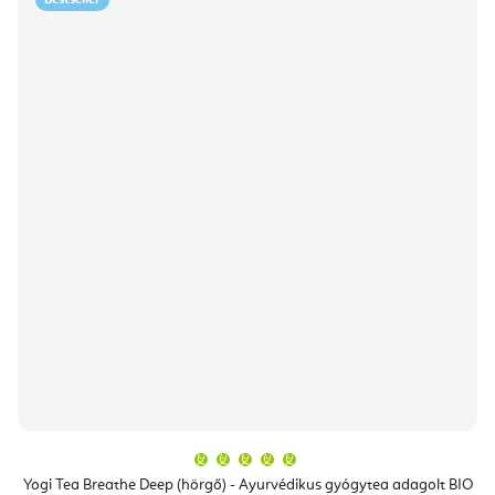
Bestseller
A
termék
átlagos
Yogi Tea Breathe Deep (hörgő) - Ayurvédikus gyógytea adagolt BIO
értékelése