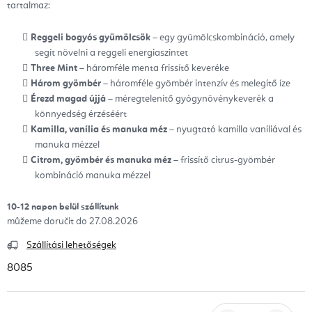
tartalmaz:
Reggeli bogyós gyümölcsök
– egy gyümölcskombináció, amely
segít növelni a reggeli energiaszintet
Three Mint
– háromféle menta frissítő keveréke
Három gyömbér
– háromféle gyömbér intenzív és melegítő íze
Érezd magad újjá
– méregtelenítő gyógynövénykeverék a
könnyedség érzéséért
Kamilla, vanília és manuka méz
– nyugtató kamilla vaníliával és
manuka mézzel
Citrom, gyömbér és manuka méz
– frissítő citrus-gyömbér
kombináció manuka mézzel
10-12 napon belül szállítunk
27.08.2026
Szállítási lehetőségek
8085