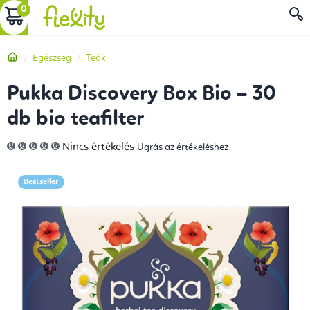
Ugrás
KOSÁR
a
fő
Kezdőlap
Egészség
Teák
tartalomhoz
Pukka Discovery Box Bio – 30
db bio teafilter
A
Nincs értékelés
Ugrás az értékeléshez
termék
átlagos
értékelése
5-
Bestseller
ből
0,0
csillag.