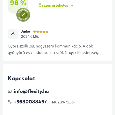
98 %
Összes értékelés
Jarka
2024.01.15.
Gyors szállítás, nagyszerű kommunikáció. A dob
gyönyörű és csodálatosan szól. Nagy elégedettség.
Kapcsolat
info
@
flexity.hu
+3680088457