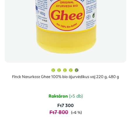
A
termék
átlagos
Finck Naturkost Ghee 100% bio ájurvédikus vaj 220 g, 480 g
értékelése
5-
ből
4,7
csillag.
Raktáron
(>5 db)
Ft7 300
Ft7 800
(–6 %)