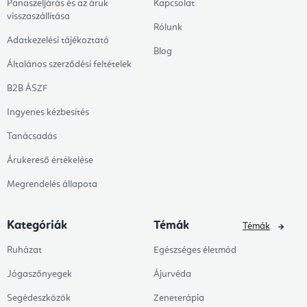
Panaszeljárás és az áruk
Kapcsolat
visszaszállítása
Rólunk
Adatkezelési tájékoztató
Blog
Általános szerződési feltételek
B2B ÁSZF
Ingyenes kézbesítés
Tanácsadás
Árukereső értékelése
Megrendelés állapota
Kategóriák
Témák
Témák
Ruházat
Egészséges életmód
Jógaszőnyegek
Ájurvéda
Segédeszközök
Zeneterápia