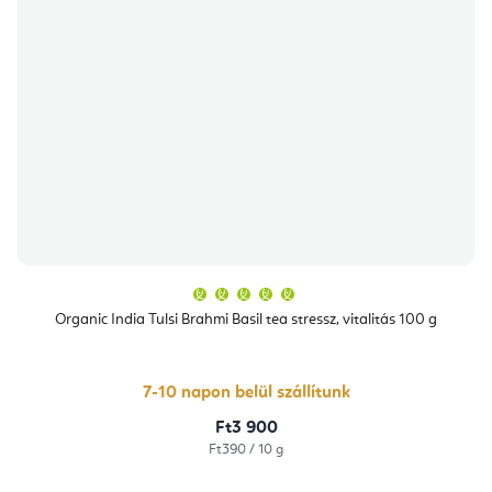
A
termék
átlagos
Organic India Tulsi Brahmi Basil tea stressz, vitalitás 100 g
értékelése
5-
ből
5,0
csillag.
7-10 napon belül szállítunk
Ft3 900
Egységár:
Ft390 / 10 g