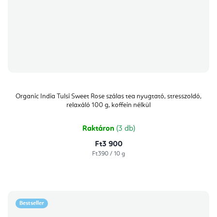
Organic India Tulsi Sweet Rose szálas tea nyugtató, stresszoldó,
relaxáló 100 g, koffein nélkül
Raktáron
(3 db)
Ft3 900
Egységár:
Ft390 / 10 g
Bestseller