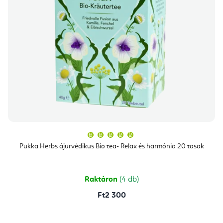
A
termék
átlagos
Pukka Herbs ájurvédikus Bio tea- Relax és harmónia 20 tasak
értékelése
5-
ből
5,0
csillag.
Raktáron
(4 db)
Ft2 300