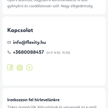
Gyors szállítás, nagyszerű kommunikáció. A dob
gyönyörű és csodálatosan szól. Nagy elégedettség.
Kapcsolat
info
@
flexity.hu
+3680088457
Iratkozzon fel hírlevelünkre
Titkos promóciók, kiárusítások és versenyek az e-mail