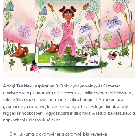
A Yogi Tea New Inspiration BIO
bio gyógynövény- és fűszertea,
amelyet olyan pillanatokra fejlesztettek ki, amikor szeretnél lelassítani,
fókuszálni, és az elmédet új impulzusokra hangolni. A kurkuma, a
gyömbér és a citromhéj keveréke könnyű, friss ízvilágot kínál, amely
reggeli és napközbeni fogyasztásra is alkalmas. A tea jól beilleszthető a
napközbeni tudatos rituálékba.
A kurkuma, a gyömbér és a citromhéj
bio keveréke