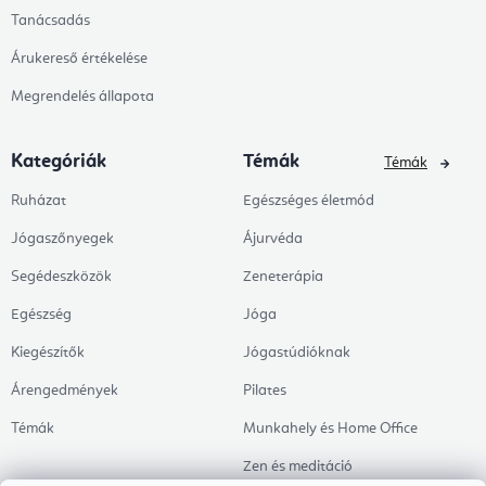
Tanácsadás
Árukereső értékelése
Megrendelés állapota
Kategóriák
Témák
Témák
Ruházat
Egészséges életmód
Jógaszőnyegek
Ájurvéda
Segédeszközök
Zeneterápia
Egészség
Jóga
Kiegészítők
Jógastúdióknak
Árengedmények
Pilates
Témák
Munkahely és Home Office
Zen és meditáció