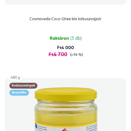
Cosmoveda Coco Ghee bio kókuszvajzsír
Raktáron
(3 db)
Ft4 000
Ft4 700
(–14 %)
480 g
Kedvezmények
Bestseller