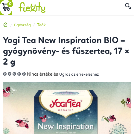
Ugrás
KOSÁR
a
fő
Kezdőlap
Egészség
Teák
tartalomhoz
Yogi Tea New Inspiration BIO –
gyógynövény- és fűszertea, 17 ×
2 g
A
Nincs értékelés
Ugrás az értékeléshez
termék
átlagos
értékelése
5-
ből
0,0
csillag.