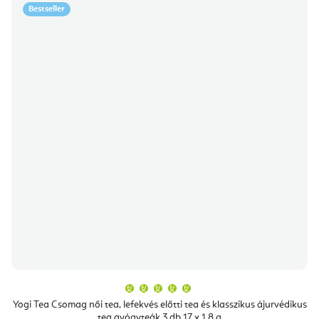
Bestseller
A
termék
átlagos
Yogi Tea Csomag női tea, lefekvés előtti tea és klasszikus ájurvédikus
értékelése
tea gyógyteák 3 db 17 x 1,8 g