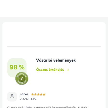
L
á
b
l
é
Vásárlói vélemények
c
98 %
Összes értékelés
Jarka
2024.01.15.