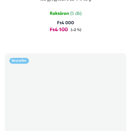
5-
ből
5,0
csillag.
Raktáron
(5 db)
Ft4 000
Ft4 100
(–2 %)
Bestseller