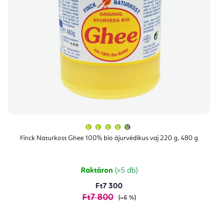
A
termék
átlagos
Finck Naturkost Ghee 100% bio ájurvédikus vaj 220 g, 480 g
értékelése
5-
ből
4,7
csillag.
Raktáron
(>5 db)
Ft7 300
Ft7 800
(–6 %)