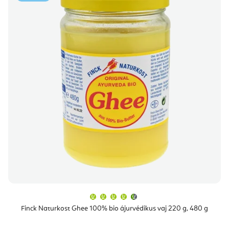
A
termék
átlagos
Finck Naturkost Ghee 100% bio ájurvédikus vaj 220 g, 480 g
értékelése
5-
ből