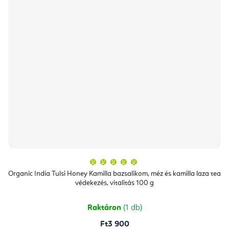
A
termék
átlagos
Organic India Tulsi Honey Kamilla bazsalikom, méz és kamilla laza tea
értékelése
védekezés, vitalitás 100 g
5-
ből
5,0
csillag.
Raktáron
(1 db)
Ft3 900