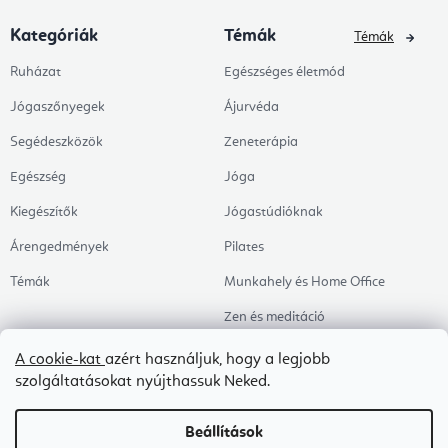
Kategóriák
Témák
Témák
Ruházat
Egészséges életmód
Jógaszőnyegek
Ájurvéda
Segédeszközök
Zeneterápia
Egészség
Jóga
Kiegészítők
Jógastúdióknak
Árengedmények
Pilates
Témák
Munkahely és Home Office
Zen és meditáció
Aromaterápia
A cookie-kat
azért használjuk, hogy a legjobb
szolgáltatásokat nyújthassuk Neked.
Egészséges alvás
Kedvenceink
Beállítások