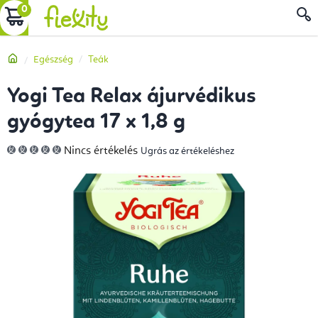
Ugrás
KOSÁR
a
fő
Kezdőlap
Egészség
Teák
tartalomhoz
Yogi Tea Relax ájurvédikus
gyógytea 17 x 1,8 g
A
Nincs értékelés
Ugrás az értékeléshez
termék
átlagos
értékelése
5-
ből
0,0
csillag.