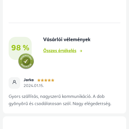
á
b
l
é
Vásárlói vélemények
c
98 %
Összes értékelés
Jarka
2024.01.15.
Gyors szállítás, nagyszerű kommunikáció. A dob
gyönyörű és csodálatosan szól. Nagy elégedettség.