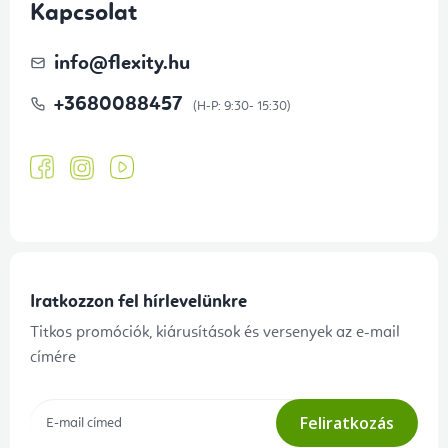
Kapcsolat
info
@
flexity.hu
+3680088457
Iratkozzon fel hírlevelünkre
Titkos promóciók, kiárusítások és versenyek az e-mail
címére
Feliratkozás