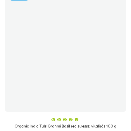
A
termék
átlagos
Organic India Tulsi Brahmi Basil tea stressz, vitalitás 100 g
értékelése