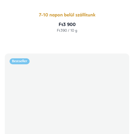
5-
ből
5,0
csillag.
7-10 napon belül szállítunk
Ft3 900
Egységár:
Ft390 / 10 g
Bestseller