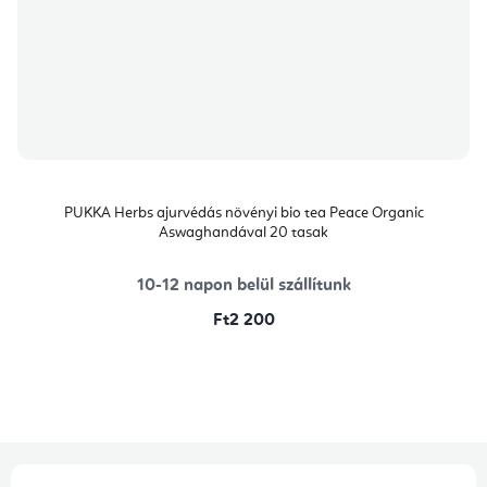
PUKKA Herbs ajurvédás növényi bio tea Peace Organic
Aswaghandával 20 tasak
10-12 napon belül szállítunk
Ft2 200
L