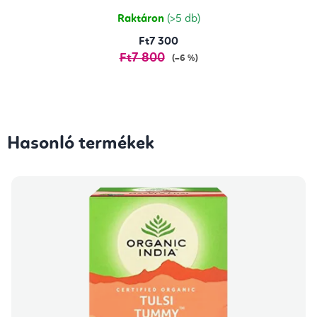
4,7
csillag.
Raktáron
(>5 db)
Ft7 300
Ft7 800
(–6 %)
Hasonló termékek