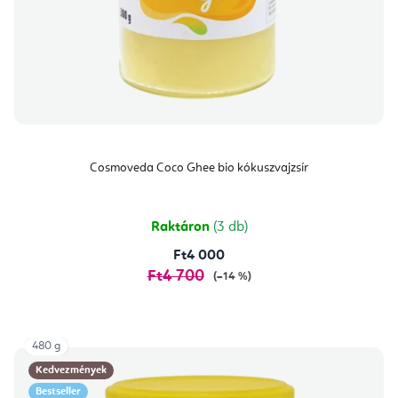
Cosmoveda Coco Ghee bio kókuszvajzsír
Raktáron
(3 db)
Ft4 000
Ft4 700
(–14 %)
480 g
Kedvezmények
Bestseller