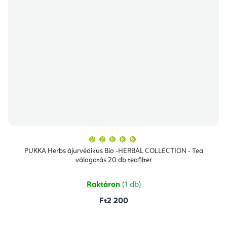
A
termék
átlagos
PUKKA Herbs ájurvédikus Bio -HERBAL COLLECTION - Tea
értékelése
válogatás 20 db teafilter
5-
ből
5,0
csillag.
Raktáron
(1 db)
Ft2 200