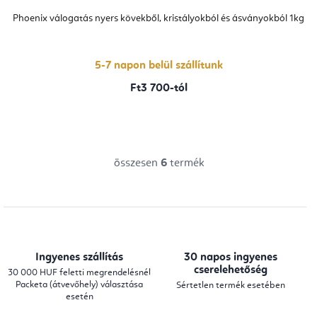
Phoenix válogatás nyers kövekből, kristályokból és ásványokból 1kg
5-7 napon belül szállítunk
Ft3 700-tól
összesen
6
termék
L
i
s
t
a
Ingyenes szállítás
30 napos ingyenes
i
cserelehetőség
30 000 HUF feletti megrendelésnél
Packeta (átvevőhely) választása
Sértetlen termék esetében
r
esetén
á