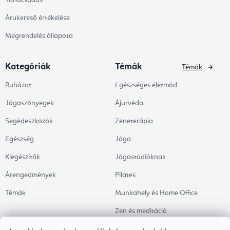
Árukereső értékelése
Megrendelés állapota
Kategóriák
Témák
Témák
Ruházat
Egészséges életmód
Jógaszőnyegek
Ájurvéda
Segédeszközök
Zeneterápia
Egészség
Jóga
Kiegészítők
Jógastúdióknak
Árengedmények
Pilates
Témák
Munkahely és Home Office
Zen és meditáció
Aromaterápia