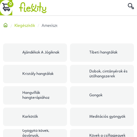
Ugrás
KOSÁR
a
fő
Kezdőlap
Kiegészítők
Ametiszt
tartalomhoz
Ajándékok A Jógiknak
Tibeti hangtálak
Dobok, cintányérok és
Kristály hangtálak
ütőhangszerek
Hangvillák
Gongok
hangterápiához
Karkötők
Meditációs gyöngyök
Gyógyító kövek,
ásványok,
Kövek a csillagjegyek