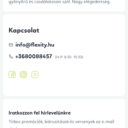
gyönyörű és csodálatosan szól. Nagy elégedettség.
Kapcsolat
info
@
flexity.hu
+3680088457
Iratkozzon fel hírlevelünkre
Titkos promóciók, kiárusítások és versenyek az e-mail