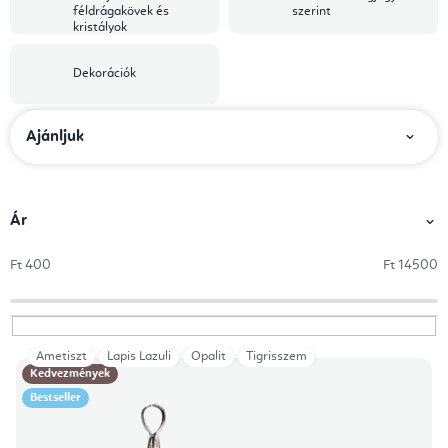
féldrágakövek és
szerint
kristályok
Dekorációk
T
Ajánljuk
e
r
m
Ár
é
Ft
400
Ft
14500
k
e
k
Ametiszt
Lapis Lazuli
Opalit
Tigrisszem
T
r
Kedvezmények
e
e
Bestseller
r
n