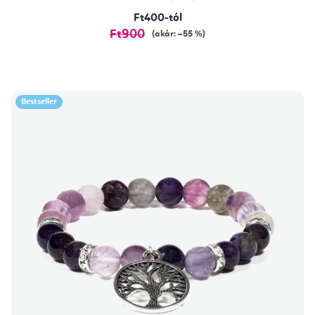
Ft400-tól
Ft900
(akár: –55 %)
Bestseller