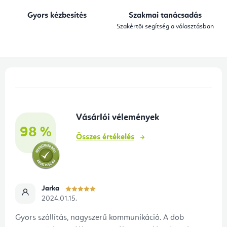
n
Gyors kézbesítés
Szakmai tanácsadás
y
Szakértői segítség a választásban
í
t
á
L
s
á
e
b
l
Vásárlói vélemények
l
e
98 %
é
m
Összes értékelés
e
c
i
Jarka
2024.01.15.
Gyors szállítás, nagyszerű kommunikáció. A dob