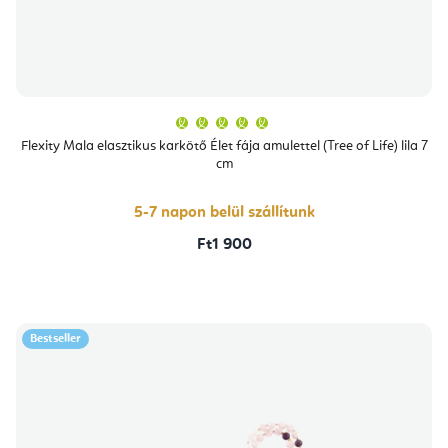
A
termék
átlagos
Flexity Mala elasztikus karkötő Élet fája amulettel (Tree of Life) lila 7
értékelése
cm
5-
ből
5,0
csillag.
5-7 napon belül szállítunk
Ft1 900
Bestseller