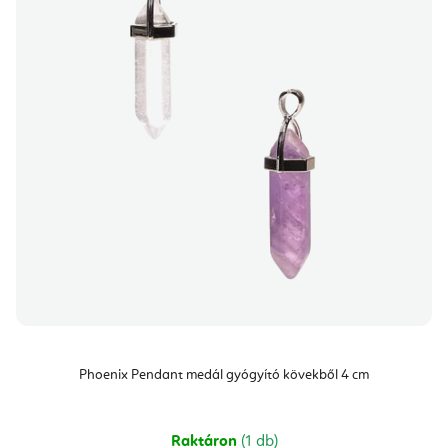
m
d
é
e
k
z
e
é
k
s
l
e
i
s
t
á
j
a
Phoenix Pendant medál gyógyító kövekből 4 cm
Raktáron
(1 db)