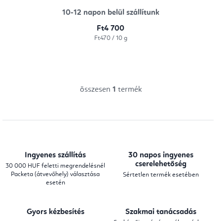
10-12 napon belül szállítunk
Ft4 700
Egységár:
Ft470 / 10 g
összesen
1
termék
L
i
s
t
a
Ingyenes szállítás
30 napos ingyenes
i
cserelehetőség
30 000 HUF feletti megrendelésnél
Packeta (átvevőhely) választása
Sértetlen termék esetében
r
esetén
á
n
Gyors kézbesítés
Szakmai tanácsadás
y