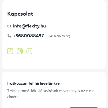
Kapcsolat
info
@
flexity.hu
+3680088457
Iratkozzon fel hírlevelünkre
Titkos promóciók, kiárusítások és versenyek az e-mail
címére