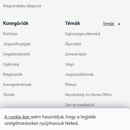
Megrendelés állapota
Kategóriák
Témák
Témák
Ruházat
Egészséges életmód
Jógaszőnyegek
Ájurvéda
Segédeszközök
Zeneterápia
Egészség
Jóga
Kiegészítők
Jógastúdióknak
Árengedmények
Pilates
Témák
Munkahely és Home Office
Zen és meditáció
Aromaterápia
A cookie-kat
azért használjuk, hogy a legjobb
szolgáltatásokat nyújthassuk Neked.
Egészséges alvás