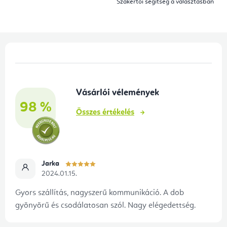
Szakértői segítség a választásban
í
t
á
L
s
á
e
b
l
Vásárlói vélemények
l
e
98 %
é
m
Összes értékelés
e
c
i
Jarka
2024.01.15.
Gyors szállítás, nagyszerű kommunikáció. A dob
gyönyörű és csodálatosan szól. Nagy elégedettség.