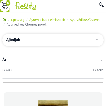
Ugrás
KOSÁR
a
fő
Kezdőlap
Egészség
Ayurvédikus élelmiszerek
Ayurvédikus fűszerek
tartalomhoz
Ayurvédikus Churnas porok
T
Ajánljuk
e
r
m
Ár
é
Ft
4700
Ft
4701
k
e
k
T
r
e
e