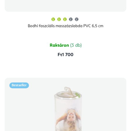
A
termék
átlagos
Bodhi faszciális masszázslabda PVC 6,5 cm
értékelése
5-
ből
3,0
csillag.
Raktáron
(3 db)
Ft1 700
Bestseller