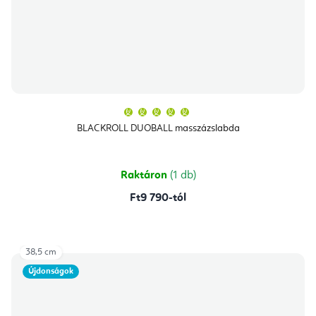
A
termék
átlagos
BLACKROLL DUOBALL masszázslabda
értékelése
5-
ből
5,0
csillag.
Raktáron
(1 db)
Ft9 790-tól
38,5 cm
Újdonságok