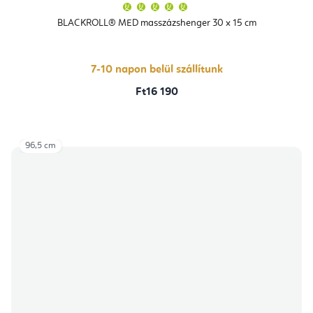
A
termék
átlagos
BLACKROLL® MED masszázshenger 30 x 15 cm
értékelése
5-
ből
5,0
csillag.
7-10 napon belül szállítunk
Ft16 190
96,5 cm