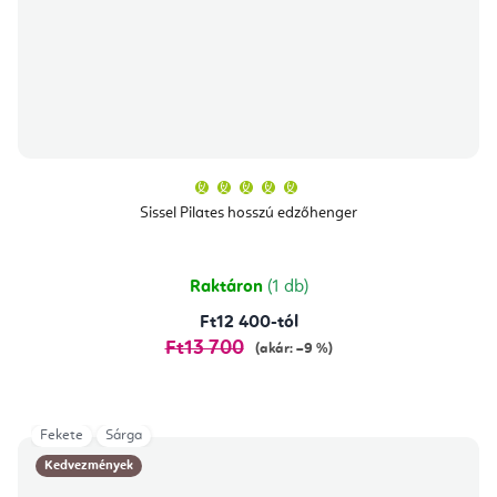
A
termék
átlagos
Sissel Pilates hosszú edzőhenger
értékelése
5-
ből
5,0
csillag.
Raktáron
(1 db)
Ft12 400-tól
Ft13 700
(akár: –9 %)
Fekete
Sárga
Kedvezmények