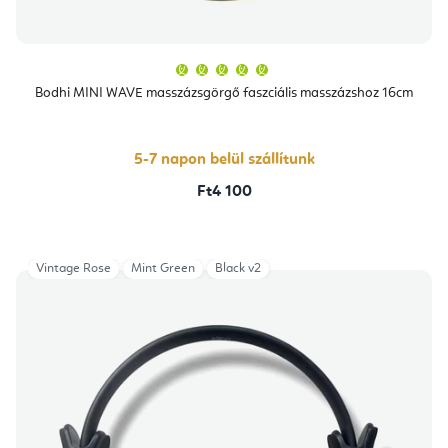
A
termék
átlagos
Bodhi MINI WAVE masszázsgörgő faszciális masszázshoz 16cm
értékelése
5-
ből
5,0
csillag.
5-7 napon belül szállítunk
Ft4 100
Vintage Rose
Mint Green
Black v2