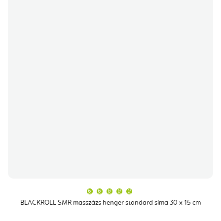
A
termék
átlagos
BLACKROLL SMR masszázs henger standard sima 30 x 15 cm
értékelése
5-
ből