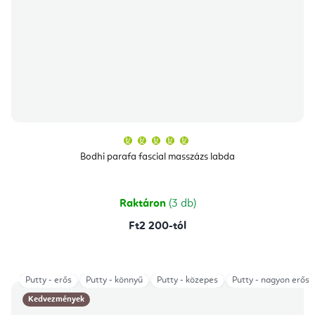
A
termék
átlagos
Bodhi parafa fascial masszázs labda
értékelése
5-
ből
5,0
csillag.
Raktáron
(3 db)
Ft2 200-tól
Putty - erős
Putty - könnyű
Putty - közepes
Putty - nagyon erős
Kedvezmények