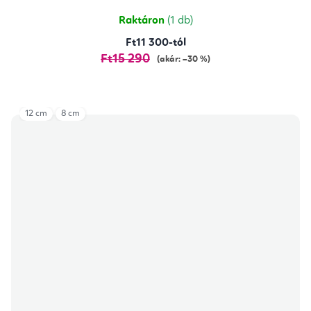
5,0
csillag.
Raktáron
(1 db)
Ft11 300-tól
Ft15 290
(akár: –30 %)
12 cm
8 cm