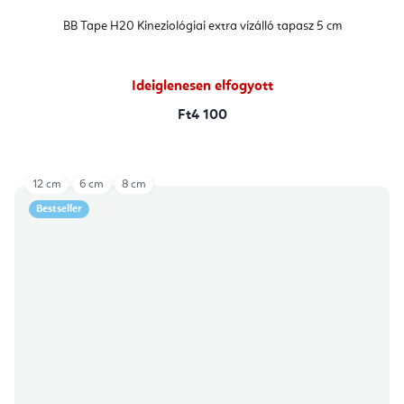
BB Tape H20 Kineziológiai extra vízálló tapasz 5 cm
Ideiglenesen elfogyott
Ft4 100
12 cm
6 cm
8 cm
Bestseller