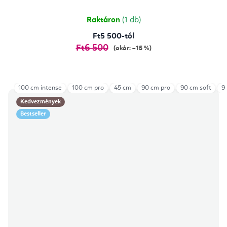
Raktáron
(1 db)
Ft5 500-tól
Ft6 500
(akár: –15 %)
100 cm intense
100 cm pro
45 cm
90 cm pro
90 cm soft
9
Kedvezmények
Bestseller