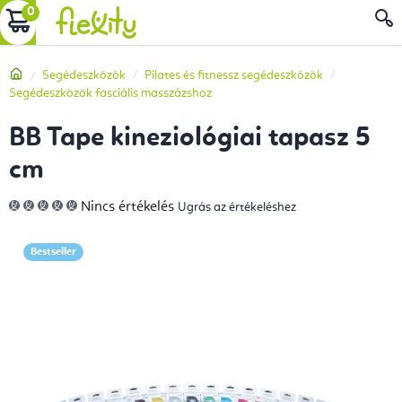
Ugrás
KOSÁR
a
fő
Kezdőlap
Segédeszközök
Pilates és fitnessz segédeszközök
tartalomhoz
Segédeszközök fasciális masszázshoz
BB Tape kineziológiai tapasz 5
cm
A
Nincs értékelés
Ugrás az értékeléshez
termék
átlagos
értékelése
5-
Bestseller
ből
0,0
csillag.