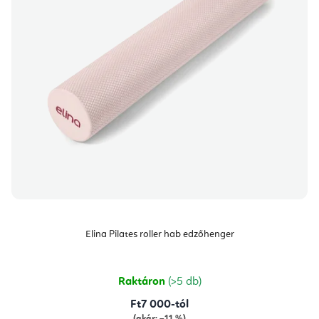
Elina Pilates roller hab edzőhenger
Raktáron
(>5 db)
Ft7 000-tól
(akár: –11 %)