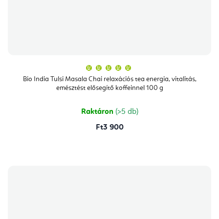
A
termék
átlagos
Bio India Tulsi Masala Chai relaxációs tea energia, vitalitás,
értékelése
emésztést elősegítő koffeinnel 100 g
5-
ből
5,0
csillag.
Raktáron
(>5 db)
Ft3 900