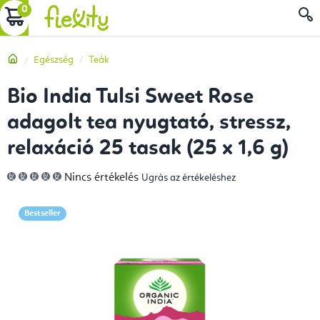
Ugrás
KOSÁR
a
fő
Kezdőlap
Egészség
Teák
tartalomhoz
Bio India Tulsi Sweet Rose
adagolt tea nyugtató, stressz,
relaxáció 25 tasak (25 x 1,6 g)
A
Nincs értékelés
Ugrás az értékeléshez
termék
átlagos
értékelése
5-
Bestseller
ből
0,0
csillag.