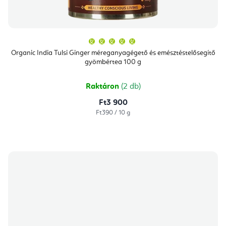
A
termék
átlagos
Organic India Tulsi Ginger méreganyagégető és emésztéstelősegítő
értékelése
gyömbértea 100 g
5-
ből
5,0
csillag.
Raktáron
(2 db)
Ft3 900
Egységár:
Ft390 / 10 g