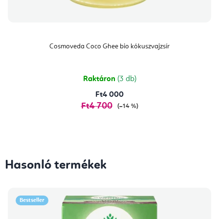
Cosmoveda Coco Ghee bio kókuszvajzsír
Raktáron
(3 db)
Ft4 000
Ft4 700
(–14 %)
Hasonló termékek
Bestseller