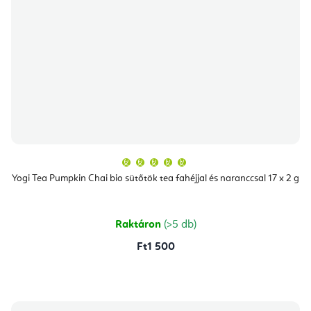
A
termék
átlagos
Yogi Tea Pumpkin Chai bio sütőtök tea fahéjjal és naranccsal 17 x 2 g
értékelése
5-
ből
5,0
csillag.
Raktáron
(>5 db)
Ft1 500