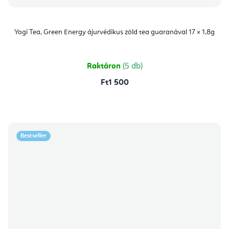
Yogi Tea, Green Energy ájurvédikus zöld tea guaranával 17 × 1,8g
Raktáron
(5 db)
Ft1 500
Bestseller