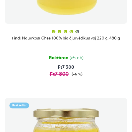
A
termék
átlagos
Finck Naturkost Ghee 100% bio ájurvédikus vaj 220 g, 480 g
értékelése
5-
ből
4,7
csillag.
Raktáron
(>5 db)
Ft7 300
Ft7 800
(–6 %)
Bestseller