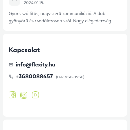
2024.01.15.
Gyors szállítás, nagyszerű kommunikáció. A dob
gyönyörű és csodálatosan szól. Nagy elégedettség.
Kapcsolat
info
@
flexity.hu
+3680088457