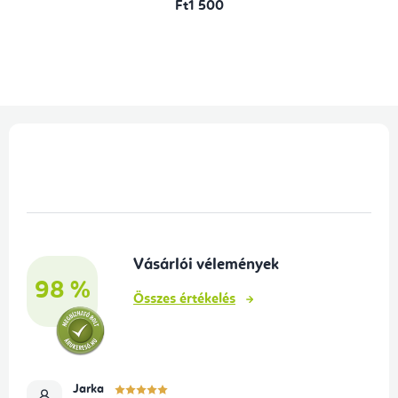
Ft1 500
L
á
b
l
é
Vásárlói vélemények
c
98 %
Összes értékelés
Jarka