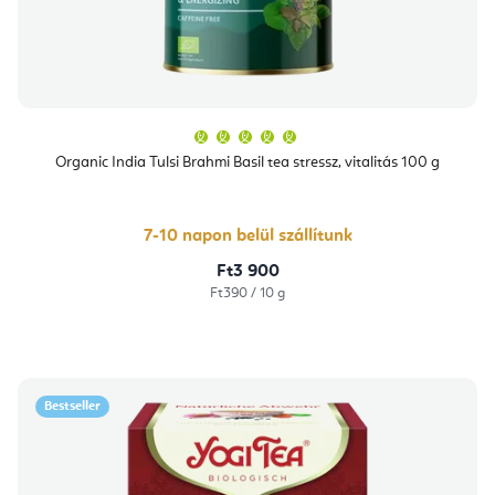
A
termék
átlagos
Organic India Tulsi Brahmi Basil tea stressz, vitalitás 100 g
értékelése
5-
ből
5,0
csillag.
7-10 napon belül szállítunk
Ft3 900
Egységár:
Ft390 / 10 g
Bestseller