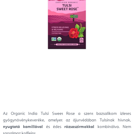
Az Organic India Tulsi Sweet Rose a szent bazsalikom ízletes
gyógynövénykeveréke, amelyet az ájurvédában Tulsinak hívnak
,
nyugtató kamillával
és édes
rózsaszirmokkal
kombinálva. Nem
tartalmaz koffeint.