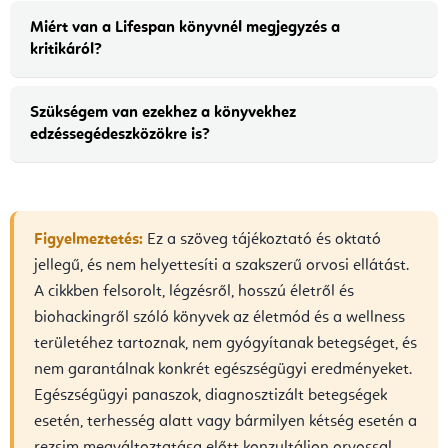
Miért van a Lifespan könyvnél megjegyzés a
kritikáról?
Szükségem van ezekhez a könyvekhez
edzéssegédeszközökre is?
Figyelmeztetés:
Ez a szöveg tájékoztató és oktató
jellegű, és nem helyettesíti a szakszerű orvosi ellátást.
A cikkben felsorolt, légzésről, hosszú életről és
biohackingről szóló könyvek az életmód és a wellness
területéhez tartoznak, nem gyógyítanak betegséget, és
nem garantálnak konkrét egészségügyi eredményeket.
Egészségügyi panaszok, diagnosztizált betegségek
esetén, terhesség alatt vagy bármilyen kétség esetén a
rezsim megváltoztatása előtt konzultáljon orvossal.