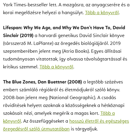
York Times-bestseller lett. A mozgásra, az anyagcserére és a
korai megelőzésre helyezi a hangsúlyt.
Több a könyvről
.
Lifespan: Why We Age, and Why We Don't Have To, David
Sinclair (2019)
a harvardi genetikus David Sinclair könyve
(társszerző M. LaPlante) az öregedés biológiájáról. 2019
szeptemberében jelent meg (Atria Books). Egyes állításai
tudományosan vitatottak, így olvassa távolságtartással és
kritikus szemmel.
Több a könyvről
.
The Blue Zones, Dan Buettner (2008)
a legtöbb százéves
embert számláló régiókról és életmódjukról szóló könyv.
2008-ban jelent meg (National Geographic). A csodás
rövidítések helyett azoknak a közösségeknek a hétköznapi
szokásait nézi, amelyek megérik a magas kort.
Több a
könyvről
. Az összefüggéseket a
hosszú életről és egészséges
öregedésről szóló útmutatóban
is tárgyaljuk.