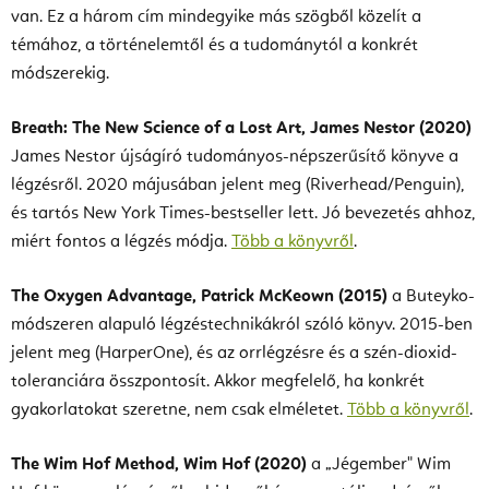
van. Ez a három cím mindegyike más szögből közelít a
témához, a történelemtől és a tudománytól a konkrét
módszerekig.
Breath: The New Science of a Lost Art, James Nestor (2020)
James Nestor újságíró tudományos-népszerűsítő könyve a
légzésről. 2020 májusában jelent meg (Riverhead/Penguin),
és tartós New York Times-bestseller lett. Jó bevezetés ahhoz,
miért fontos a légzés módja.
Több a könyvről
.
The Oxygen Advantage, Patrick McKeown (2015)
a Buteyko-
módszeren alapuló légzéstechnikákról szóló könyv. 2015-ben
jelent meg (HarperOne), és az orrlégzésre és a szén-dioxid-
toleranciára összpontosít. Akkor megfelelő, ha konkrét
gyakorlatokat szeretne, nem csak elméletet.
Több a könyvről
.
The Wim Hof Method, Wim Hof (2020)
a „Jégember" Wim