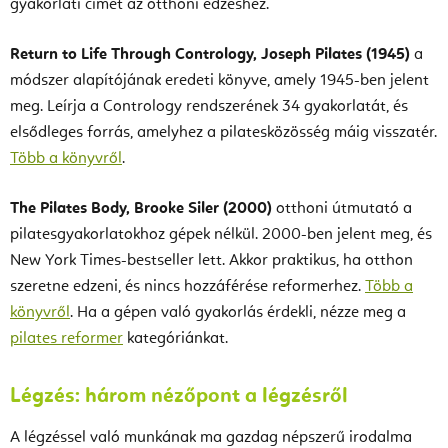
gyakorlati címet az otthoni edzéshez.
Return to Life Through Contrology, Joseph Pilates (1945)
a
módszer alapítójának eredeti könyve, amely 1945-ben jelent
meg. Leírja a Contrology rendszerének 34 gyakorlatát, és
elsődleges forrás, amelyhez a pilatesközösség máig visszatér.
Több a könyvről
.
The Pilates Body, Brooke Siler (2000)
otthoni útmutató a
pilatesgyakorlatokhoz gépek nélkül. 2000-ben jelent meg, és
New York Times-bestseller lett. Akkor praktikus, ha otthon
szeretne edzeni, és nincs hozzáférése reformerhez.
Több a
könyvről
. Ha a gépen való gyakorlás érdekli, nézze meg a
pilates reformer
kategóriánkat.
Légzés: három nézőpont a légzésről
A légzéssel való munkának ma gazdag népszerű irodalma