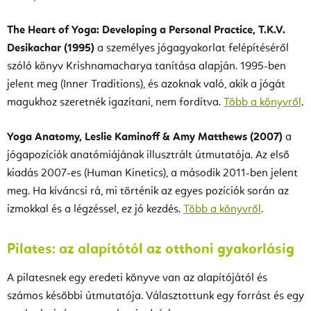
The Heart of Yoga: Developing a Personal Practice, T.K.V.
Desikachar (1995)
a személyes jógagyakorlat felépítéséről
szóló könyv Krishnamacharya tanítása alapján. 1995-ben
jelent meg (Inner Traditions), és azoknak való, akik a jógát
magukhoz szeretnék igazítani, nem fordítva.
Több a könyvről
.
Yoga Anatomy, Leslie Kaminoff & Amy Matthews (2007)
a
jógapozíciók anatómiájának illusztrált útmutatója. Az első
kiadás 2007-es (Human Kinetics), a második 2011-ben jelent
meg. Ha kíváncsi rá, mi történik az egyes pozíciók során az
izmokkal és a légzéssel, ez jó kezdés.
Több a könyvről
.
Pilates: az alapítótól az otthoni gyakorlásig
A pilatesnek egy eredeti könyve van az alapítójától és
számos későbbi útmutatója. Választottunk egy forrást és egy