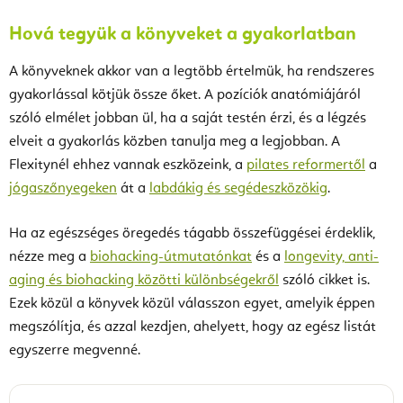
Hová tegyük a könyveket a gyakorlatban
A könyveknek akkor van a legtöbb értelmük, ha rendszeres
gyakorlással kötjük össze őket. A pozíciók anatómiájáról
szóló elmélet jobban ül, ha a saját testén érzi, és a légzés
elveit a gyakorlás közben tanulja meg a legjobban. A
Flexitynél ehhez vannak eszközeink, a
pilates reformertől
a
jógaszőnyegeken
át a
labdákig és segédeszközökig
.
Ha az egészséges öregedés tágabb összefüggései érdeklik,
nézze meg a
biohacking-útmutatónkat
és a
longevity, anti-
aging és biohacking közötti különbségekről
szóló cikket is.
Ezek közül a könyvek közül válasszon egyet, amelyik éppen
megszólítja, és azzal kezdjen, ahelyett, hogy az egész listát
egyszerre megvenné.