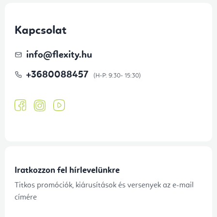
Kapcsolat
info
@
flexity.hu
+3680088457
Iratkozzon fel hírlevelünkre
Titkos promóciók, kiárusítások és versenyek az e-mail
címére