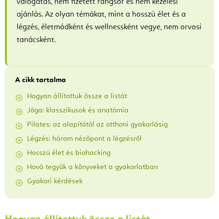
válogatás, nem fizetett rangsor és nem kezelési
ajánlás. Az olyan témákat, mint a hosszú élet és a
légzés, életmódként és wellnessként vegye, nem orvosi
tanácsként.
A cikk tartalma
Hogyan állítottuk össze a listát
Jóga: klasszikusok és anatómia
Pilates: az alapítótól az otthoni gyakorlásig
Légzés: három nézőpont a légzésről
Hosszú élet és biohacking
Hová tegyük a könyveket a gyakorlatban
Gyakori kérdések