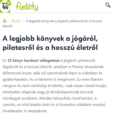
Ugrás
KOSÁR
a
fő
Kezdőlap
BLOG
A legjobb könyvek a jógáról, pilatesről és a hosszú
tartalomhoz
életről
A legjobb könyvek a jógáról,
pilatesről és a hosszú életről
Ez
12 könyv kurátori válogatása
a jógáról, pilatesről,
légzésről és a hosszú életről, amelyet a Flexity olvasóinak
állítottunk össze, akik túl szeretnének lépni a videókon és
gyakorlatokon, és a hátteret is megérteni. Ez nem fizetett
rangsor és nem minőségi értékelés, csak olyan címek listája,
amelyeket alapnak vagy jó kiindulópontnak tartunk
mindegyik területen. Minden könyvhöz rövid leírást, a
szerzőt, az első kiadás évét és a hivatalos oldalára mutató
hivatkozást is megadunk.