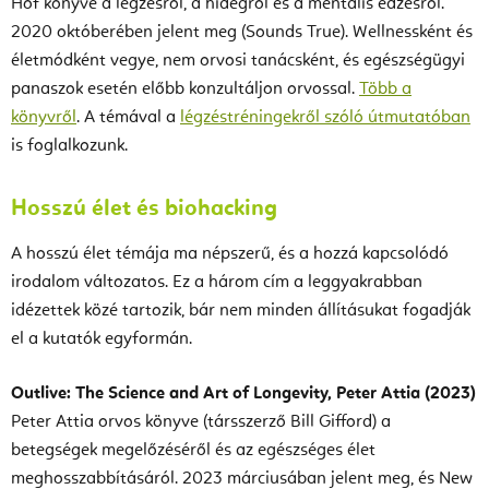
Hof könyve a légzésről, a hidegről és a mentális edzésről.
2020 októberében jelent meg (Sounds True). Wellnessként és
életmódként vegye, nem orvosi tanácsként, és egészségügyi
panaszok esetén előbb konzultáljon orvossal.
Több a
könyvről
. A témával a
légzéstréningekről szóló útmutatóban
is foglalkozunk.
Hosszú élet és biohacking
A hosszú élet témája ma népszerű, és a hozzá kapcsolódó
irodalom változatos. Ez a három cím a leggyakrabban
idézettek közé tartozik, bár nem minden állításukat fogadják
el a kutatók egyformán.
Outlive: The Science and Art of Longevity, Peter Attia (2023)
Peter Attia orvos könyve (társszerző Bill Gifford) a
betegségek megelőzéséről és az egészséges élet
meghosszabbításáról. 2023 márciusában jelent meg, és New