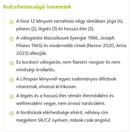
Kulcsfontosságú ismeretek
A lista 12 könyvet tartalmaz négy témában: jóga (4),
pilates (2), légzés (3) és hosszú élet (3).
A válogatást klasszikusok (Iyengar 1966, Joseph
Pilates 1945) és modernebb címek (Nestor 2020, Attia
2023) alkotják.
Ez kurátori válogatás, nem fizetett rangsor és nem
minőségi értékelés.
A Lifespan könyvnél egyes tudományos állítások
vitatottak, olvassa kritikusan.
A légzés és a hosszú élet témáit életmódként és
wellnessként vegye, nem orvosi tanácsként.
A fordítások elérhetősége eltérő, néhány cím
megjelent SK/CZ nyelven, mások csak angolul.