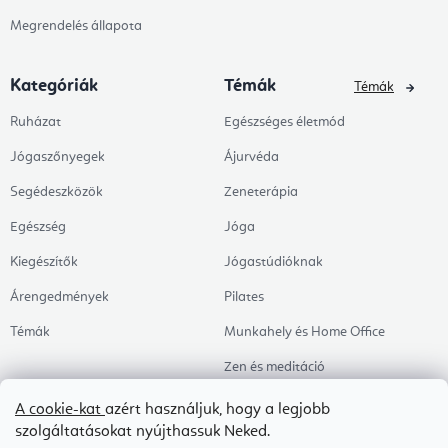
Megrendelés állapota
Kategóriák
Témák
Témák
Ruházat
Egészséges életmód
Jógaszőnyegek
Ájurvéda
Segédeszközök
Zeneterápia
Egészség
Jóga
Kiegészítők
Jógastúdióknak
Árengedmények
Pilates
Témák
Munkahely és Home Office
Zen és meditáció
Aromaterápia
A cookie-kat
azért használjuk, hogy a legjobb
szolgáltatásokat nyújthassuk Neked.
Egészséges alvás