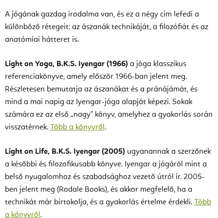
A jógának gazdag irodalma van, és ez a négy cím lefedi a
különböző rétegeit: az ászanák technikáját, a filozófiát és az
anatómiai hátteret is.
Light on Yoga, B.K.S. Iyengar (1966)
a jóga klasszikus
referenciakönyve, amely először 1966-ban jelent meg.
Részletesen bemutatja az ászanákat és a pránájámát, és
mind a mai napig az Iyengar-jóga alapját képezi. Sokak
számára ez az első „nagy" könyv, amelyhez a gyakorlás során
visszatérnek.
Több a könyvről
.
Light on Life, B.K.S. Iyengar (2005)
ugyanannak a szerzőnek
a későbbi és filozofikusabb könyve. Iyengar a jógáról mint a
belső nyugalomhoz és szabadsághoz vezető útról ír. 2005-
ben jelent meg (Rodale Books), és akkor megfelelő, ha a
technikát már birtokolja, és a gyakorlás értelme érdekli.
Több
a könyvről
.