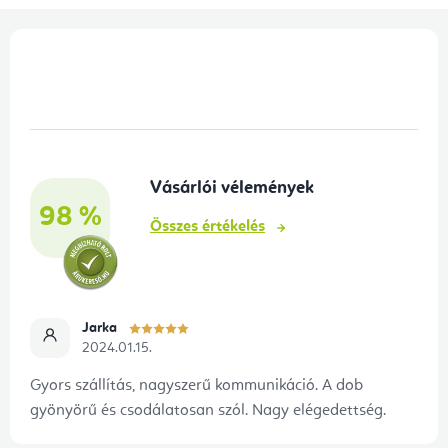
L
á
b
l
é
Vásárlói vélemények
c
98 %
Összes értékelés
Jarka
2024.01.15.
Gyors szállítás, nagyszerű kommunikáció. A dob
gyönyörű és csodálatosan szól. Nagy elégedettség.