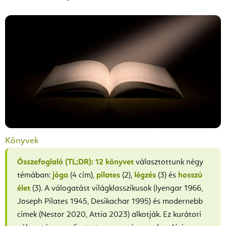
Könyvek
Összefoglaló (TL;DR):
12 könyvet
választottunk négy
témában:
jóga
(4 cím),
pilates
(2),
légzés
(3) és
hosszú
élet
(3). A válogatást világklasszikusok (Iyengar 1966,
Joseph Pilates 1945, Desikachar 1995) és modernebb
címek (Nestor 2020, Attia 2023) alkotják. Ez kurátori