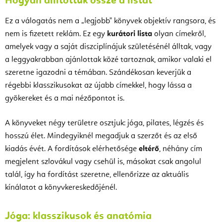
Hogyan állítottuk össze a listát
Ez a válogatás nem a „legjobb" könyvek objektív rangsora, és
nem is fizetett reklám. Ez egy
kurátori lista
olyan címekről,
amelyek vagy a saját diszciplínájuk születésénél álltak, vagy
a leggyakrabban ajánlottak közé tartoznak, amikor valaki el
szeretne igazodni a témában. Szándékosan keverjük a
régebbi klasszikusokat az újabb címekkel, hogy lássa a
gyökereket és a mai nézőpontot is.
A könyveket négy területre osztjuk: jóga, pilates, légzés és
hosszú élet. Mindegyiknél megadjuk a szerzőt és az első
kiadás évét. A fordítások elérhetősége
eltérő
, néhány cím
megjelent szlovákul vagy csehül is, másokat csak angolul
talál, így ha fordítást szeretne, ellenőrizze az aktuális
kínálatot a könyvkereskedőjénél.
Jóga: klasszikusok és anatómia