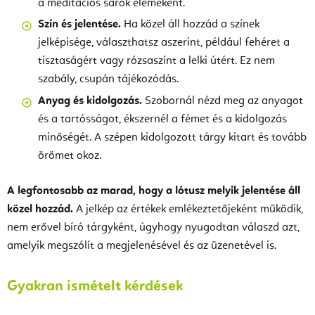
a meditációs sarok elemeként.
Szín és jelentése.
Ha közel áll hozzád a színek
jelképisége, választhatsz aszerint, például fehéret a
tisztaságért vagy rózsaszínt a lelki útért. Ez nem
szabály, csupán tájékozódás.
Anyag és kidolgozás.
Szobornál nézd meg az anyagot
és a tartósságot, ékszernél a fémet és a kidolgozás
minőségét. A szépen kidolgozott tárgy kitart és tovább
örömet okoz.
A legfontosabb az marad, hogy a lótusz melyik jelentése áll
közel hozzád.
A jelkép az értékek emlékeztetőjeként működik,
nem erővel bíró tárgyként, úgyhogy nyugodtan válaszd azt,
amelyik megszólít a megjelenésével és az üzenetével is.
Gyakran ismételt kérdések