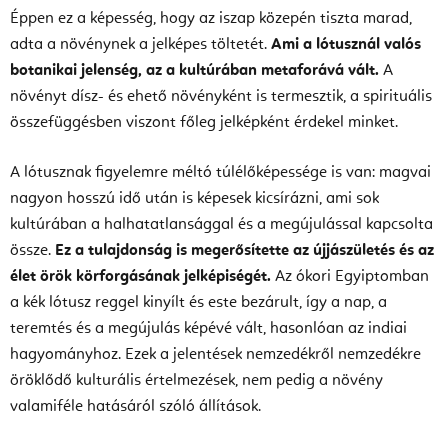
Éppen ez a képesség, hogy az iszap közepén tiszta marad,
adta a növénynek a jelképes töltetét.
Ami a lótusznál valós
botanikai jelenség, az a kultúrában metaforává vált.
A
növényt dísz- és ehető növényként is termesztik, a spirituális
összefüggésben viszont főleg jelképként érdekel minket.
A lótusznak figyelemre méltó túlélőképessége is van: magvai
nagyon hosszú idő után is képesek kicsírázni, ami sok
kultúrában a halhatatlansággal és a megújulással kapcsolta
össze.
Ez a tulajdonság is megerősítette az újjászületés és az
élet örök körforgásának jelképiségét.
Az ókori Egyiptomban
a kék lótusz reggel kinyílt és este bezárult, így a nap, a
teremtés és a megújulás képévé vált, hasonlóan az indiai
hagyományhoz. Ezek a jelentések nemzedékről nemzedékre
öröklődő kulturális értelmezések, nem pedig a növény
valamiféle hatásáról szóló állítások.