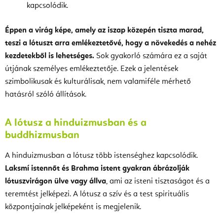
kapcsolódik.
Éppen a virág képe, amely az iszap közepén tiszta marad,
teszi a lótuszt arra emlékeztetővé, hogy a növekedés a nehéz
kezdetekből is lehetséges.
Sok gyakorló számára ez a saját
útjának személyes emlékeztetője. Ezek a jelentések
szimbolikusak és kulturálisak, nem valamiféle mérhető
hatásról szóló állítások.
A lótusz a hinduizmusban és a
buddhizmusban
A hinduizmusban a lótusz több istenséghez kapcsolódik.
Laksmí istennőt és Brahma istent gyakran ábrázolják
lótuszvirágon ülve vagy állva
, ami az isteni tisztaságot és a
teremtést jelképezi. A lótusz a szív és a test spirituális
központjainak jelképeként is megjelenik.