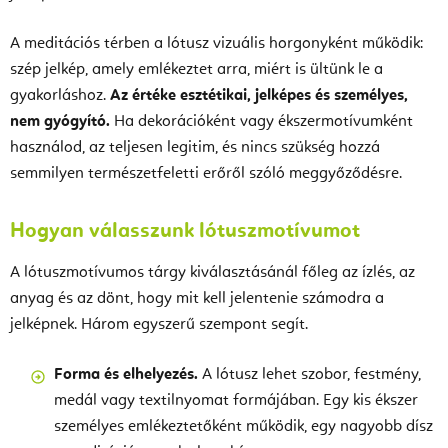
A meditációs térben a lótusz vizuális horgonyként működik:
szép jelkép, amely emlékeztet arra, miért is ültünk le a
gyakorláshoz.
Az értéke esztétikai, jelképes és személyes,
nem gyógyító.
Ha dekorációként vagy ékszermotívumként
használod, az teljesen legitim, és nincs szükség hozzá
semmilyen természetfeletti erőről szóló meggyőződésre.
Hogyan válasszunk lótuszmotívumot
A lótuszmotívumos tárgy kiválasztásánál főleg az ízlés, az
anyag és az dönt, hogy mit kell jelentenie számodra a
jelképnek. Három egyszerű szempont segít.
Forma és elhelyezés.
A lótusz lehet szobor, festmény,
medál vagy textilnyomat formájában. Egy kis ékszer
személyes emlékeztetőként működik, egy nagyobb dísz