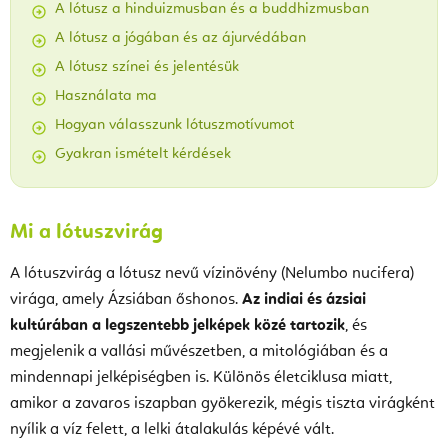
A lótusz a hinduizmusban és a buddhizmusban
A lótusz a jógában és az ájurvédában
A lótusz színei és jelentésük
Használata ma
Hogyan válasszunk lótuszmotívumot
Gyakran ismételt kérdések
Mi a lótuszvirág
A lótuszvirág a lótusz nevű vízinövény (Nelumbo nucifera)
virága, amely Ázsiában őshonos.
Az indiai és ázsiai
kultúrában a legszentebb jelképek közé tartozik
, és
megjelenik a vallási művészetben, a mitológiában és a
mindennapi jelképiségben is. Különös életciklusa miatt,
amikor a zavaros iszapban gyökerezik, mégis tiszta virágként
nyílik a víz felett, a lelki átalakulás képévé vált.