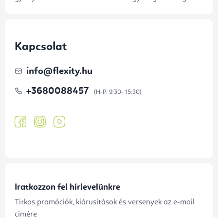
Kapcsolat
info
@
flexity.hu
+3680088457
Iratkozzon fel hírlevelünkre
Titkos promóciók, kiárusítások és versenyek az e-mail
címére