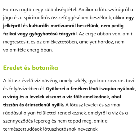
Fontos rögtön egy különbségtétel. Amikor a lótuszvirágról a
jóga és a spiritualitás összefüggésében beszélünk, akkor
egy
jelképről és kulturális motívumról beszélünk, nem pedig
fizikai vagy gyógyhatású tárgyról
. Az ereje abban van, amit
megtestesít, és az emlékeztetőben, amelyet hordoz, nem
valamiféle energiában.
Eredet és botanika
A lótusz évelő vízinövény, amely sekély, gyakran zavaros tavi
és folyóvizekben él.
Gyökerei a fenéken lévő iszapba nyúlnak,
a virág és a levelek viszont a víz fölé emelkednek, ahol
tisztán és érintetlenül nyílik.
A lótusz levelei és szirmai
ráadásul olyan felülettel rendelkeznek, amelyről a víz és a
szennyeződés lepereg és nem tapad meg, amit a
természettudósok lótuszhatásnak neveznek.