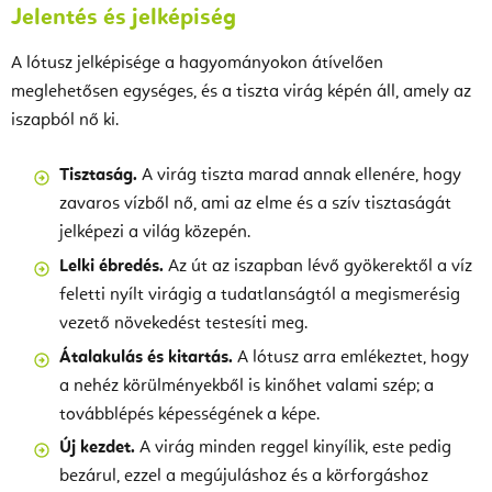
Jelentés és jelképiség
A lótusz jelképisége a hagyományokon átívelően
meglehetősen egységes, és a tiszta virág képén áll, amely az
iszapból nő ki.
Tisztaság.
A virág tiszta marad annak ellenére, hogy
zavaros vízből nő, ami az elme és a szív tisztaságát
jelképezi a világ közepén.
Lelki ébredés.
Az út az iszapban lévő gyökerektől a víz
feletti nyílt virágig a tudatlanságtól a megismerésig
vezető növekedést testesíti meg.
Átalakulás és kitartás.
A lótusz arra emlékeztet, hogy
a nehéz körülményekből is kinőhet valami szép; a
továbblépés képességének a képe.
Új kezdet.
A virág minden reggel kinyílik, este pedig
bezárul, ezzel a megújuláshoz és a körforgáshoz