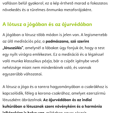
valláson belül gyakorol, ez a kép érthető marad a fokozatos
növekedés és a türelmes önmunka metaforájaként.
A lótusz a jógában és az ájurvédában
A jógában a lótusz több módon is jelen van. A legismertebb
az ülő meditációs póz, a
padmászana, szó szerint
„lótuszülés"
, amelynél a lábakat úgy fonjuk át, hogy a test
egy nyílt virágra emlékeztet. Ez a meditáció és a légzéssel
való munka klasszikus pózja, bár a csípőt igénybe vevő
nehézsége miatt nem mindenkinek való, és vannak
egyszerűbb változatai.
A lótusz a jóga és a tantra hagyományában a csakrákhoz is
kapcsolódik, főleg a korona-csakrához, amelyet ezerszirmú
lótuszként ábrázolnak.
Az ájurvédában és az indiai
kultúrában a lótusznak szent növényként és a harmónia