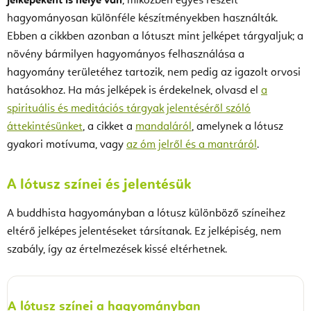
jelképeként is helye van
, miközben egyes részeit
hagyományosan különféle készítményekben használták.
Ebben a cikkben azonban a lótuszt mint jelképet tárgyaljuk; a
növény bármilyen hagyományos felhasználása a
hagyomány területéhez tartozik, nem pedig az igazolt orvosi
hatásokhoz. Ha más jelképek is érdekelnek, olvasd el
a
spirituális és meditációs tárgyak jelentéséről szóló
áttekintésünket
, a cikket a
mandaláról
, amelynek a lótusz
gyakori motívuma, vagy
az óm jelről és a mantráról
.
A lótusz színei és jelentésük
A buddhista hagyományban a lótusz különböző színeihez
eltérő jelképes jelentéseket társítanak. Ez jelképiség, nem
szabály, így az értelmezések kissé eltérhetnek.
A lótusz színei a hagyományban