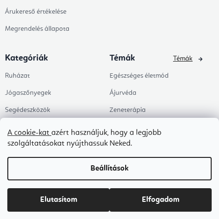
Árukereső értékelése
Megrendelés állapota
Kategóriák
Témák
Témák
Ruházat
Egészséges életmód
Jógaszőnyegek
Ájurvéda
Segédeszközök
Zeneterápia
Egészség
Jóga
A cookie-kat
azért használjuk, hogy a legjobb
szolgáltatásokat nyújthassuk Neked.
Kiegészítők
Jógastúdióknak
Árengedmények
Pilates
Beállítások
Témák
Munkahely és Home Office
Zen és meditáció
Elutasítom
Elfogadom
Aromaterápia