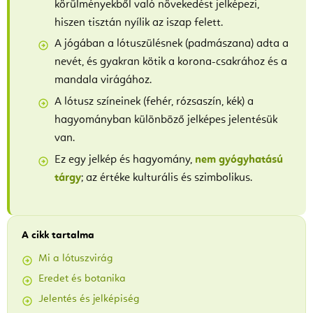
körülményekből való növekedést jelképezi,
hiszen tisztán nyílik az iszap felett.
A jógában a lótuszülésnek (padmászana) adta a
nevét, és gyakran kötik a korona-csakrához és a
mandala virágához.
A lótusz színeinek (fehér, rózsaszín, kék) a
hagyományban különböző jelképes jelentésük
van.
Ez egy jelkép és hagyomány,
nem gyógyhatású
tárgy
; az értéke kulturális és szimbolikus.
A cikk tartalma
Mi a lótuszvirág
Eredet és botanika
Jelentés és jelképiség