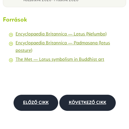
Közzétéve 2026 · Frissítve 2026
Források
Encyclopaedia Britannica — Lotus (Nelumbo)
Encyclopaedia Britannica — Padmasana (lotus
posture)
The Met — Lotus symbolism in Buddhist art
ELŐZŐ CIKK
KÖVETKEZŐ CIKK