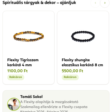
‹
›
Spirituális tárgyak & dekor – ajánljuk
Flexity Tigrisszem
Flexity shungite
karkötő 4 mm
elasztikus karkötő 8 cm
1100,00 Ft
5500,00 Ft
Raktáron
Raktáron
Tomáš Sokol
A Flexity alapítója & mozgásoktató
Szakmailag ellenőrizte a Flexity csapata