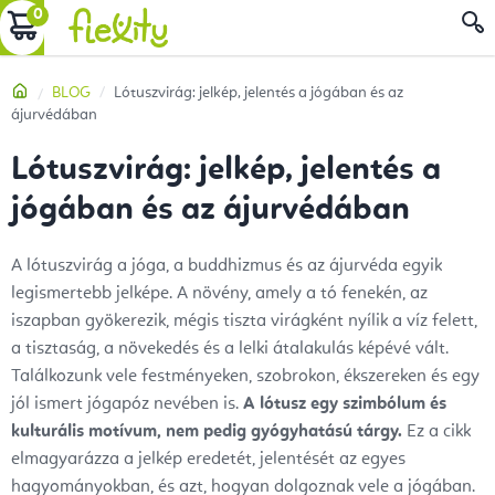
Ugrás
KOSÁR
a
fő
Kezdőlap
BLOG
Lótuszvirág: jelkép, jelentés a jógában és az
tartalomhoz
ájurvédában
Lótuszvirág: jelkép, jelentés a
jógában és az ájurvédában
A lótuszvirág a jóga, a buddhizmus és az ájurvéda egyik
legismertebb jelképe. A növény, amely a tó fenekén, az
iszapban gyökerezik, mégis tiszta virágként nyílik a víz felett,
a tisztaság, a növekedés és a lelki átalakulás képévé vált.
Találkozunk vele festményeken, szobrokon, ékszereken és egy
jól ismert jógapóz nevében is.
A lótusz egy szimbólum és
kulturális motívum, nem pedig gyógyhatású tárgy.
Ez a cikk
elmagyarázza a jelkép eredetét, jelentését az egyes
hagyományokban, és azt, hogyan dolgoznak vele a jógában.