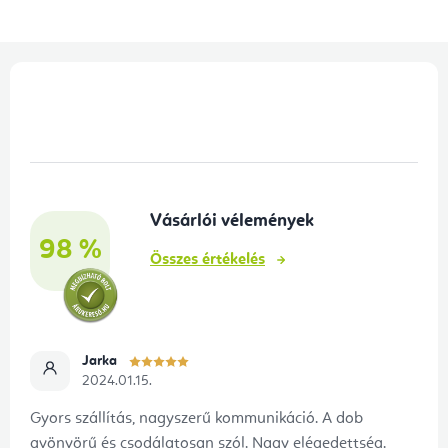
L
á
b
l
é
Vásárlói vélemények
c
98 %
Összes értékelés
Jarka
2024.01.15.
Gyors szállítás, nagyszerű kommunikáció. A dob
gyönyörű és csodálatosan szól. Nagy elégedettség.