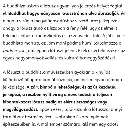
A buddhizmusban a lótusz ugyanilyen jelentős helyet foglal
el.
Buddhát hagyományosan lótusztrónon ülve ábrázolják
, és
maga a virág a megvilágosodáshoz vezető utat jelképezi:
ahogy a lótusz átnő az iszapon a fény felé, úgy az elme is
felemelkedhet a ragaszkodás és a szenvedés fölé. A jól ismert
buddhista mantra, az „óm mani padme húm" tartalmazza a
padme
szót, ami éppen lótuszt jelent. Ezek az értelmezések az
egyes hagyományok vallási és kulturális meggyőződései.
A lótuszt a buddhista művészetben gyakran a kinyílás
különböző állapotaiban ábrázolják, aminek megvan a maga
jelképisége.
A zárt bimbó a lehetőséget és az út kezdetét
jelképezi, a részben nyílt virág a növekedést, a teljesen
kibontakozott lótusz pedig az elért tisztaságot vagy
megvilágosodást.
Éppen ezért találkozunk a lótusszal annyi
formában: festményeken, szobrokon és a templomok
építészetében is. A mai ember számára, aki nem egy adott