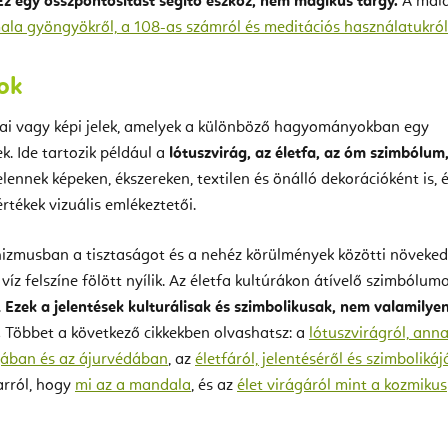
Ez egy összpontosítást segítő eszköz, nem mágikus tárgy.
A malá
ala gyöngyökről, a 108-as számról és meditációs használatukról
ok
iai vagy képi jelek, amelyek a különböző hagyományokban egy
k. Ide tartozik például a
lótuszvirág, az életfa, az óm szimbólum
elennek képeken, ékszereken, textilen és önálló dekorációként is, 
tékek vizuális emlékeztetői.
hizmusban a tisztaságot és a nehéz körülmények közötti növeked
a víz felszíne fölött nyílik. Az életfa kultúrákon átívelő szimbólum
.
Ezek a jelentések kulturálisak és szimbolikusak, nem valamilye
.
Többet a következő cikkekben olvashatsz: a
lótuszvirágról, ann
ógában és az ájurvédában
, az
életfáról, jelentéséről és szimbolikáj
 arról, hogy
mi az a mandala
, és az
élet virágáról mint a kozmikus