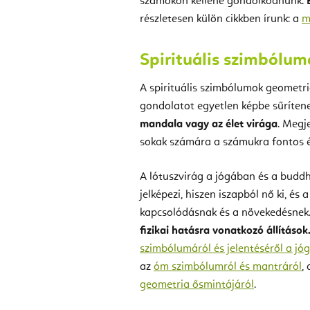
számokon kellene gondolkodnunk.
részletesen külön cikkben írunk: a
m
Spirituális szimbólum
A spirituális szimbólumok geometr
gondolatot egyetlen képbe sűrítene
mandala vagy az élet virága
. Megj
sokak számára a számukra fontos ér
A lótuszvirág a jógában és a budd
jelképezi, hiszen iszapból nő ki, és 
kapcsolódásnak és a növekedésnek
fizikai hatásra vonatkozó állítások
szimbólumáról és jelentéséről a j
az
óm szimbólumról és mantráról
,
geometria ősmintájáról
.