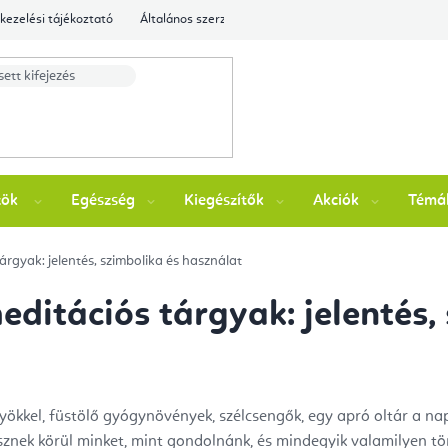
kezelési tájékoztató
Általános szerződési feltételek
Ellenőrizze a rende
zök
Egészség
Kiegészítők
Akciók
Témá
tárgyak: jelentés, szimbolika és használat
meditációs tárgyak: jelentés,
kkel, füstölő gyógynövények, szélcsengők, egy apró oltár a napp
znek körül minket, mint gondolnánk, és mindegyik valamilyen t