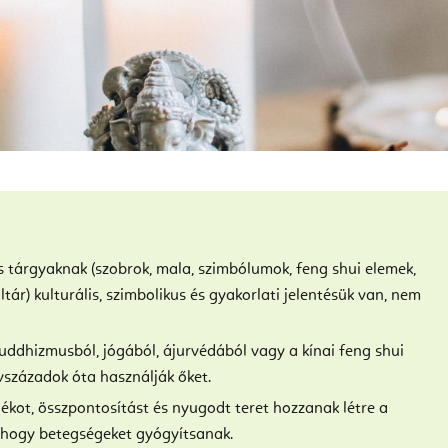
ós tárgyaknak (szobrok, mala, szimbólumok, feng shui elemek,
tár) kulturális, szimbolikus és gyakorlati jelentésük van, nem
uddhizmusból, jógából, ájurvédából vagy a kínai feng shui
századok óta használják őket.
ékot, összpontosítást és nyugodt teret hozzanak létre a
 hogy betegségeket gyógyítsanak.