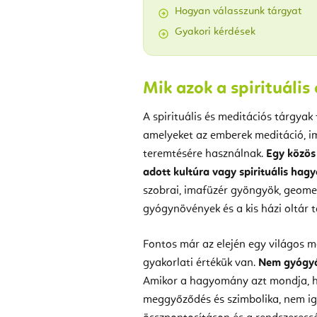
Hogyan válasszunk tárgyat
Gyakori kérdések
Mik azok a spirituális
A spirituális és meditációs tárgyak
amelyeket az emberek meditáció, i
teremtésére használnak.
Egy közös
adott kultúra vagy spirituális hag
szobrai, imafüzér gyöngyök, geomet
gyógynövények és a kis házi oltár tá
Fontos már az elején egy világos me
gyakorlati értékük van.
Nem gyógyás
Amikor a hagyomány azt mondja, ho
meggyőződés és szimbolika, nem iga