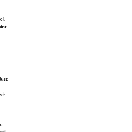
ai.
mint
lusz
évé
 a