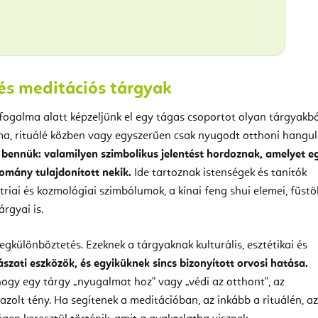
 és meditációs tárgyak
 fogalma alatt képzeljünk el egy tágas csoportot olyan tárgyakbó
ma, rituálé közben vagy egyszerűen csak nyugodt otthoni hangul
 bennük: valamilyen szimbolikus jelentést hordoznak, amelyet e
yomány tulajdonított nekik.
Ide tartoznak istenségek és tanítók
riai és kozmológiai szimbólumok, a kínai feng shui elemei, füstö
rgyai is.
gkülönböztetés. Ezeknek a tárgyaknak kulturális, esztétikai és
zati eszközök, és egyiküknek sincs bizonyított orvosi hatása.
gy egy tárgy „nyugalmat hoz" vagy „védi az otthont", az
zolt tény. Ha segítenek a meditációban, az inkább a rituálén, az