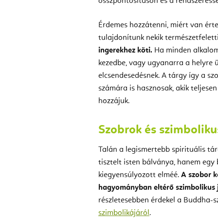
összpontosításon és a rendszeressé
Érdemes hozzátenni, miért van ért
tulajdonítunk nekik természetfelett
ingerekhez köti.
Ha minden alkalom
kezedbe, vagy ugyanarra a helyre üls
elcsendesedésnek. A tárgy így a sz
számára is hasznosak, akik teljesen
hozzájuk.
Szobrok és szimboliku
Talán a legismertebb spirituális 
tisztelt isten bálványa, hanem egy
kiegyensúlyozott elméé.
A szobor k
hagyományban eltérő szimbolikus j
részletesebben érdekel a Buddha-sz
szimbolikájáról
.