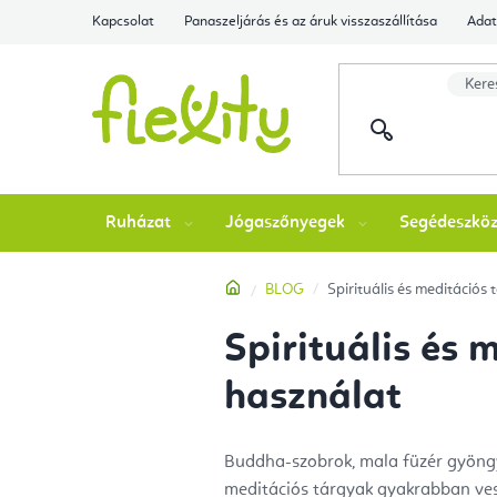
Ugrás
Kapcsolat
Panaszeljárás és az áruk visszaszállítása
Adat
a
fő
tartalomhoz
Ruházat
Jógaszőnyegek
Segédeszkö
Kezdőlap
BLOG
Spirituális és meditációs 
Spirituális és 
használat
Buddha-szobrok, mala füzér gyöngyö
meditációs tárgyak gyakrabban ves