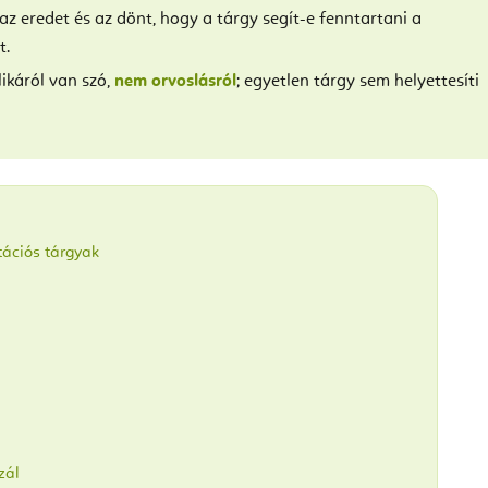
az eredet és az dönt, hogy a tárgy segít-e fenntartani a
t.
ikáról van szó,
nem orvoslásról
; egyetlen tárgy sem helyettesíti
tációs tárgyak
zál