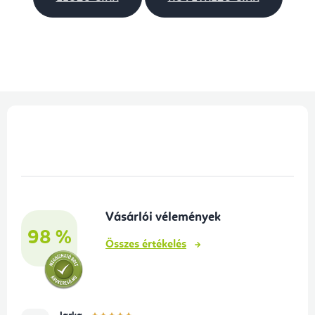
L
á
b
l
é
Vásárlói vélemények
c
98 %
Összes értékelés