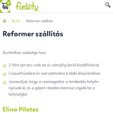
Ugrás
KOSÁR
a
fő
Kezdőlap
BLOG
Reformer szállítás
tartalomhoz
Reformer szállítás
Átvételhez szüksége lesz:
2 főre (az áru csak az út szintjéig kerül kiszállításra)
Csavarhúzókra és szerszámokra a láda kinyitásához
Javasoljuk, hogy a csomagolást a lerakodás helyén
nyissák ki, és a gépet részekre bontva vigyék be a
helyiségbe
Elina Pilates