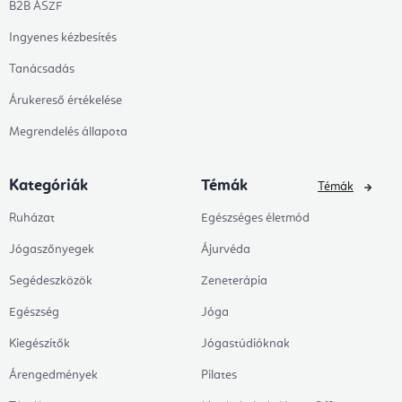
B2B ÁSZF
Ingyenes kézbesítés
Tanácsadás
Árukereső értékelése
Megrendelés állapota
Kategóriák
Témák
Témák
Ruházat
Egészséges életmód
Jógaszőnyegek
Ájurvéda
Segédeszközök
Zeneterápia
Egészség
Jóga
Kiegészítők
Jógastúdióknak
Árengedmények
Pilates