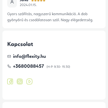
Jarka
2024.01.15.
Gyors szállítás, nagyszerű kommunikáció. A dob
gyönyörű és csodálatosan szól. Nagy elégedettség.
Kapcsolat
info
@
flexity.hu
+3680088457