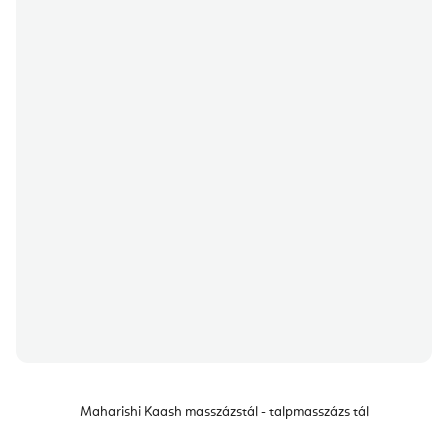
Maharishi Kaash masszázstál - talpmasszázs tál