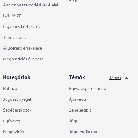
Általános szerződési feltételek
B2B ÁSZF
Ingyenes kézbesítés
Tanácsadás
Árukereső értékelése
Megrendelés állapota
Kategóriák
Témák
Témák
Ruházat
Egészséges életmód
Jógaszőnyegek
Ájurvéda
Segédeszközök
Zeneterápia
Egészség
Jóga
Kiegészítők
Jógastúdióknak