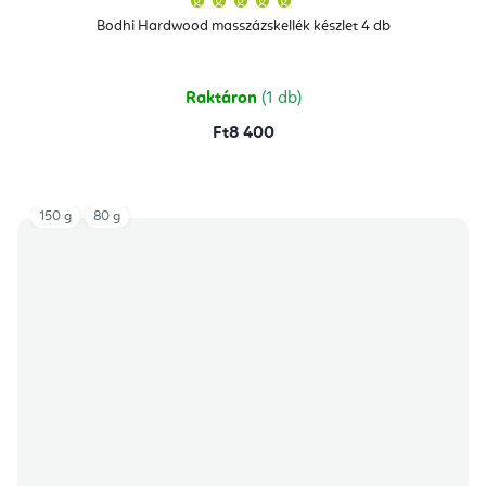
termék
átlagos
Bodhi Hardwood masszázskellék készlet 4 db
értékelése
5-
ből
5,0
csillag.
Raktáron
(1 db)
Ft8 400
150 g
80 g