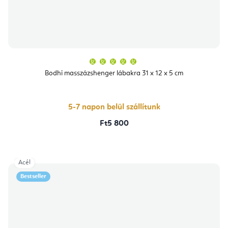
A
termék
átlagos
Bodhi masszázshenger lábakra 31 x 12 x 5 cm
értékelése
5-
ből
5,0
csillag.
5-7 napon belül szállítunk
Ft5 800
Acél
Bestseller