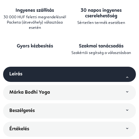
Ingyenes szállítás
30 napos ingyenes
cserelehetőség
30 000 HUF feletti megrendelésnél
Packeta (átvevőhely) választása
Sértetlen termék esetében
esetén
Gyors kézbesítés
Szakmai tanácsadás
Szakértői segítség a választásban
Leírás
Márka
Bodhi Yoga
Beszélgetés
Értékelés