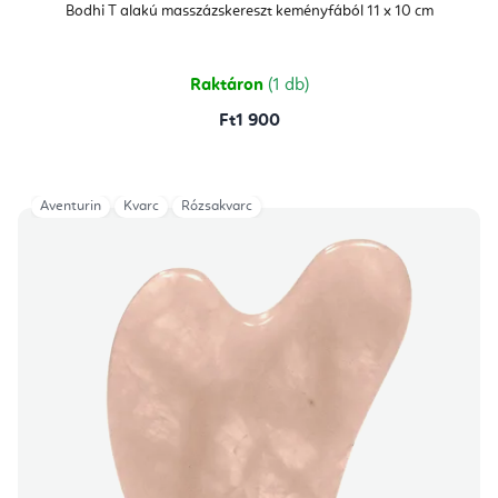
átlagos
Bodhi T alakú masszázskereszt keményfából 11 x 10 cm
értékelése
5-
ből
5,0
csillag.
Raktáron
(1 db)
Ft1 900
Aventurin
Kvarc
Rózsakvarc