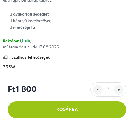
és a fájdalomcsillapításhoz.
gyakorlati segédlet
könnyű kezelhetőség
minőségi fa
(1 db)
Raktáron
13.08.2026
Szállítási lehetőségek
333W
Ft1 800
Egységár:
KOSÁRBA