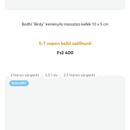
Bodhi "Birdy" keményfa masszázs kellék 10 x 5 cm
5-7 napon belül szállítunk
Ft2 400
2 literes sárgaréz
2,5 l réz
2,5 literes sárgaréz
Bestseller