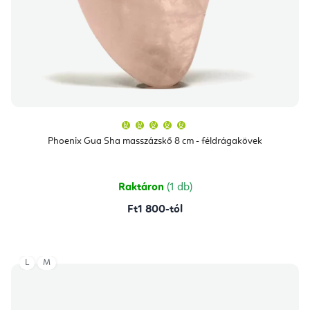
A
termék
átlagos
Phoenix Gua Sha masszázskő 8 cm - féldrágakövek
értékelése
5-
ből
5,0
csillag.
Raktáron
(1 db)
Ft1 800-tól
L
M