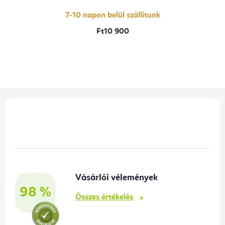
7-10 napon belül szállítunk
Ft10 900
L
á
b
l
é
Vásárlói vélemények
c
98 %
Összes értékelés