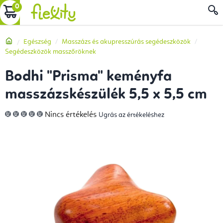
Ugrás
KOSÁR
a
fő
Kezdőlap
Egészség
Masszázs és akupresszúrás segédeszközök
tartalomhoz
Segédeszközök masszőröknek
Bodhi "Prisma" keményfa
masszázskészülék 5,5 x 5,5 cm
A
Nincs értékelés
Ugrás az értékeléshez
termék
átlagos
értékelése
5-
ből
0,0
csillag.