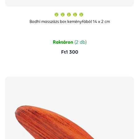
A
termék
átlagos
Bodhi masszázs bot keményfából 14 x 2 cm
értékelése
5-
ből
5,0
csillag.
Raktáron
(2 db)
Ft1 300