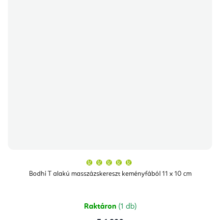
A
termék
átlagos
Bodhi T alakú masszázskereszt keményfából 11 x 10 cm
értékelése
5-
ből
5,0
csillag.
Raktáron
(1 db)