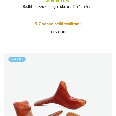
termék
átlagos
Bodhi masszázshenger lábakra 31 x 12 x 5 cm
értékelése
5-
ből
5,0
csillag.
5-7 napon belül szállítunk
Ft5 800
Bestseller