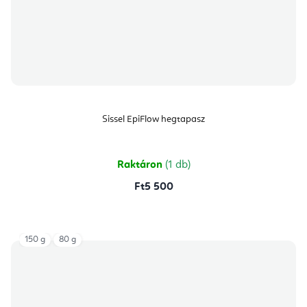
Sissel EpiFlow hegtapasz
Raktáron
(1 db)
Ft5 500
150 g
80 g