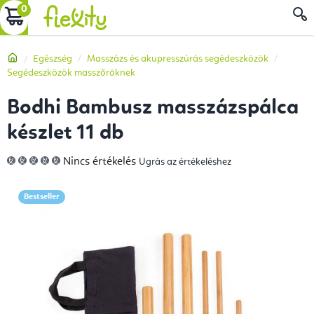
Ugrás
KOSÁR
a
fő
Kezdőlap
Egészség
Masszázs és akupresszúrás segédeszközök
tartalomhoz
Segédeszközök masszőröknek
Bodhi Bambusz masszázspálca
készlet 11 db
A
Nincs értékelés
Ugrás az értékeléshez
termék
átlagos
értékelése
5-
Bestseller
ből
0,0
csillag.