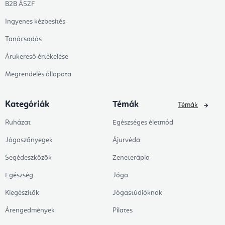
B2B ÁSZF
Ingyenes kézbesítés
Tanácsadás
Árukereső értékelése
Megrendelés állapota
Kategóriák
Témák
Témák
Ruházat
Egészséges életmód
Jógaszőnyegek
Ájurvéda
Segédeszközök
Zeneterápia
Egészség
Jóga
Kiegészítők
Jógastúdióknak
Árengedmények
Pilates