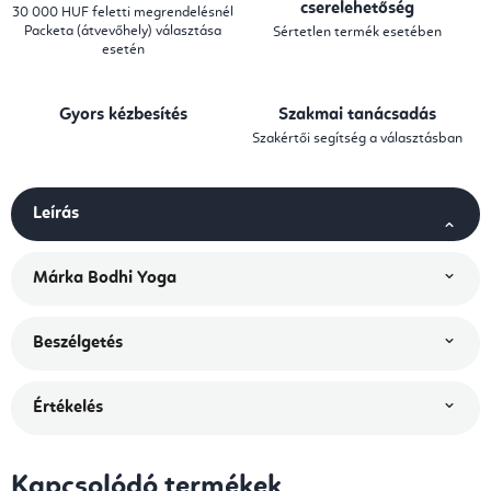
cserelehetőség
30 000 HUF feletti megrendelésnél
Packeta (átvevőhely) választása
Sértetlen termék esetében
esetén
Gyors kézbesítés
Szakmai tanácsadás
Szakértői segítség a választásban
Leírás
Márka
Bodhi Yoga
Beszélgetés
Értékelés
Kapcsolódó termékek