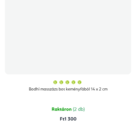
A
termék
átlagos
Bodhi masszázs bot keményfából 14 x 2 cm
értékelése
5-
ből
5,0
csillag.
Raktáron
(2 db)
Ft1 300