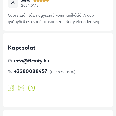
Jarka
2024.01.15.
Gyors szállítás, nagyszerű kommunikáció. A dob
gyönyörű és csodálatosan szól. Nagy elégedettség.
Kapcsolat
info
@
flexity.hu
+3680088457