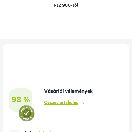
Ft2 900-tól
L
á
b
l
é
Vásárlói vélemények
c
98 %
Összes értékelés