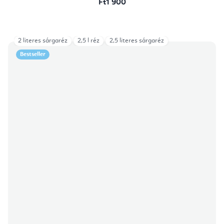
Ft1 900
2 literes sárgaréz
2,5 l réz
2,5 literes sárgaréz
Bestseller