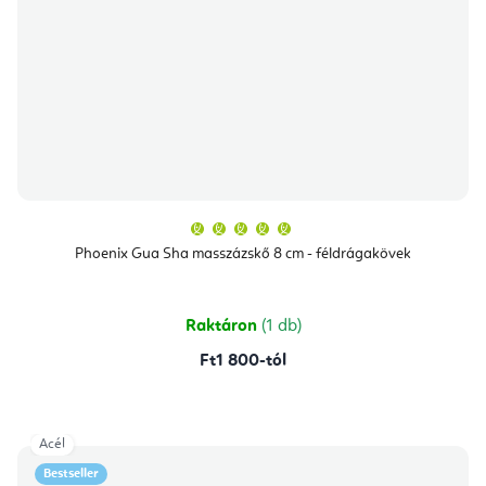
A
termék
átlagos
Phoenix Gua Sha masszázskő 8 cm - féldrágakövek
értékelése
5-
ből
5,0
csillag.
Raktáron
(1 db)
Ft1 800-tól
Acél
Bestseller