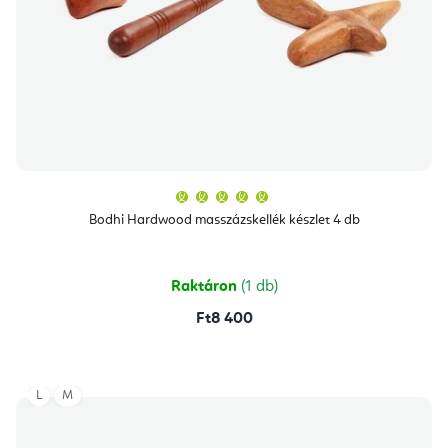
A
termék
átlagos
Bodhi Hardwood masszázskellék készlet 4 db
értékelése
5-
ből
5,0
csillag.
Raktáron
(1 db)
Ft8 400
L
M