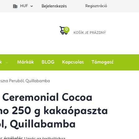
lés állapotát
HUF
Bejelentkezés
Regisztráció
KOSÁR
k
Márkák
BLOG
Kapcsolat
Támogatás
szta Peruból, Quillabamba
y Ceremonial Cocoa
ho 250 g kakaópaszta
l, Quillabamba
s értékelés
Ugrás az értékeléshez