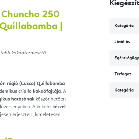
Kiegészí
a Chuncho 250
 Quillabamba |
Kategória
Jótállás
ertebb kakaótermesztő
Egészségügy
Térfogat
ón régió (Cusco)
Quillabamba
Kategória
demikus criollo kakaófajtája
. A
rgikus hatásának
köszönhetően
ádéversenyeken. A kakaót
kézzel
jesen erjesztett, kíméletesen