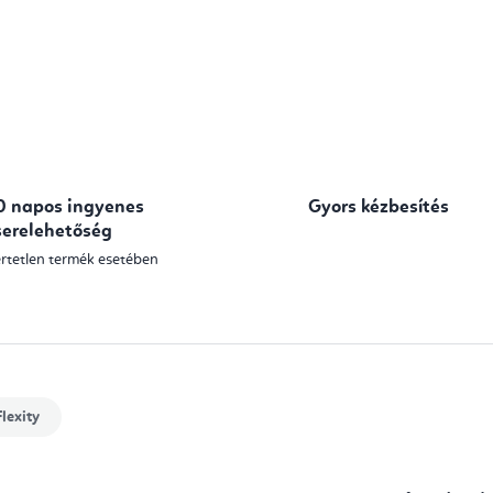
0 napos ingyenes
Gyors kézbesítés
serelehetőség
rtetlen termék esetében
lexity