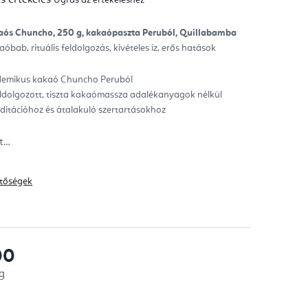
mék
gos
kelése
aós Chuncho, 250 g, kakaópaszta Peruból, Quillabamba
aóbab, rituális feldolgozás, kivételes íz, erős hatások
ag.
demikus kakaó Chuncho Peruból
eldolgozott, tiszta kakaómassza adalékanyagok nélkül
ditációhoz és átalakuló szertartásokhoz
tt…
hetőségek
00
 g