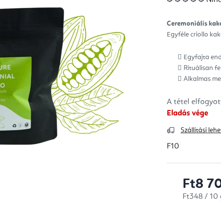
ter
átla
érté
5-
Ceremoniális kak
ből
0,0
Egyféle criollo kak
csill
Egyfajta en
Rituálisan f
Alkalmas me
A tétel elfogyo
Eladás vége
Szállítási le
F10
Ft8 7
Egységár:
Ft348 / 10