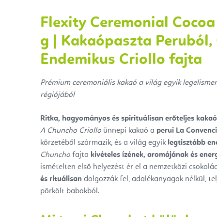
Flexity Ceremonial Coco
g | Kakaópaszta Peruból,
Endemikus Criollo fajta
Prémium ceremoniális kakaó a világ egyik legelism
régiójából
Ritka, hagyományos és spirituálisan erőteljes kakaó
A Chuncho Criollo
ünnepi kakaó a
perui La Convenci
körzetéből származik, és a világ egyik
legtisztább en
Chuncho
fajta
kivételes ízének, aromájának és ene
ismételten első helyezést ér el a nemzetközi csokol
és rituálisan
dolgozzák fel, adalékanyagok nélkül, tel
pörkölt babokból.