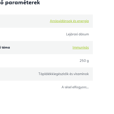
tő paraméterek
Antioxidánsok és energia
Lejárati dátum
i téma
Immunitás
250 g
Táplálékkiegészítők és vitaminok
A tétel elfogyott…