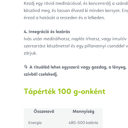
Kezdj egy rövid meditációval, és koncentrálj a szánd
köszönd meg, és lassan élvezd ki minden kortyot. En
érezd a hatását a testeden és a lelkeden.
4. Integráció és lezárás
Ivás után meditálhatsz, naplót írhatsz, vagy intuit
szertartást köszönettel és egy pillanatnyi csenddel
zárjuk.
🌀
A rituáléd lehet egyszerű vagy gazdag, a lényeg, 
szívből cselekedj.
Tápérték 100 g-onként
Összetevő
Mennyiség
Energia
480–500 kalória