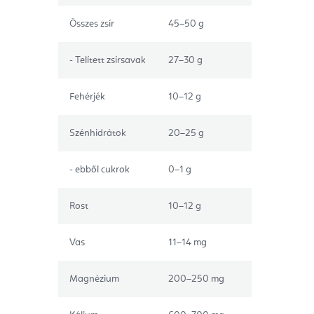
Összes zsír
45–50 g
- Telített zsírsavak
27–30 g
Fehérjék
10–12 g
Szénhidrátok
20–25 g
- ebből cukrok
0–1 g
Rost
10–12 g
Vas
11–14 mg
Magnézium
200–250 mg