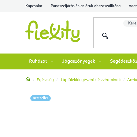
Ugrás
Kapcsolat
Panaszeljárás és az áruk visszaszállítása
Adat
a
fő
tartalomhoz
Ruházat
Jógaszőnyegek
Segédeszkö
Kezdőlap
Egészség
Táplálékkiegészítők és vitaminok
Antio
Bestseller