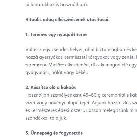
pillanatokhoz is használható.
Rituális adag elkészítésének utasításai
:
1. Teremts egy nyugodt teret
Válassz egy csendes helyet, ahol biztonságban és 
hozzá gyertyákat, természeti tárgyakat vagy zenét, 
teremteni. Mielőtt elkezdenéd, tűzz ki magad elé eg
gyógyulást, hálát vagy békét.
2. Készítse elő a kakaót
Használjon személyenként 45–60 g ceremoniális ka
vizet vagy növényi alapú tejet. Adjunk hozzá ízlés szer
és természetes édesítőszert. Lassan melegítsünk min
szándékkal tálaljuk.
3. Ünnepség és fogyasztás