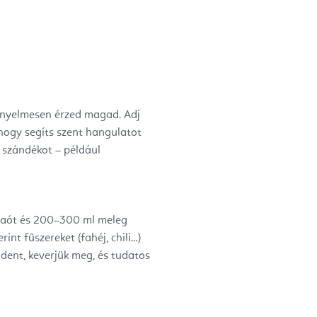
kényelmesen érzed magad. Adj
hogy segíts szent hangulatot
y szándékot – például
kaót és 200–300 ml meleg
int fűszereket (fahéj, chili…)
dent, keverjük meg, és tudatos