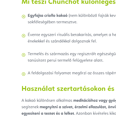
Mi teszi Chunchot különlege
Egyfajta criollo kakaó
(nem különböző fajták keve
sokféleségében termesztve.
Évente egyszeri rituális betakarítás, amelyet a hel
énekekkel és szándékkal dolgoznak fel.
Termelés és származás egy regisztrált egészségü
tanúsított perui termelő felügyelete alatt.
A feldolgozási folyamat megőrzi az összes tápért
Használat szertartásokon és 
A kakaó különösen alkalmas
meditációhoz vagy gyóg
segítenek
megnyitni a szívet, érzelmi ellazulást, önv
egyesíteni a testet és a lelket
. Azonban kivételes kik