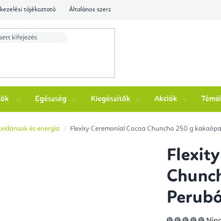
kezelési tájékoztató
Általános szerződési feltételek
Ellenőrizze a rende
zök
Egészség
Kiegészítők
Akciók
Témá
xidánsok és energia
Flexity Ceremonial Cocoa Chuncho 250 g kakaópa
Flexit
Chunc
Perubó
A
Ninc