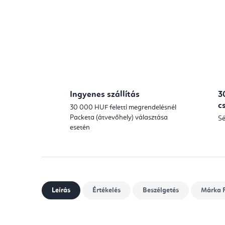
Ingyenes szállítás
3
c
30 000 HUF feletti megrendelésnél
Packeta (átvevőhely) választása
Sé
esetén
Leírás
Értékelés
Beszélgetés
Márka
F