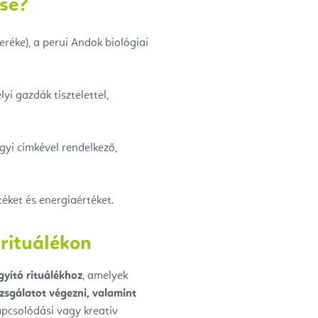
ssé?
réke), a perui Andok biológiai
yi gazdák tisztelettel,
gyi címkével rendelkező,
éket és energiaértéket.
rituálékon
yító rituálékhoz
, amelyek
izsgálatot végezni, valamint
apcsolódási vagy kreatív