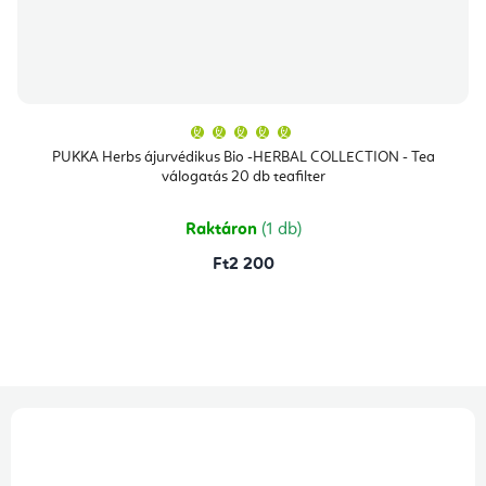
A
termék
átlagos
PUKKA Herbs ájurvédikus Bio -HERBAL COLLECTION - Tea
értékelése
válogatás 20 db teafilter
5-
ből
5,0
csillag.
Raktáron
(1 db)
Ft2 200
L
á