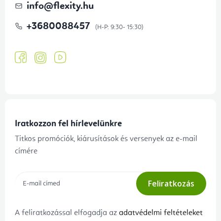
info
@
flexity.hu
+3680088457
Iratkozzon fel hírlevelünkre
Titkos promóciók, kiárusítások és versenyek az e-mail
címére
Feliratkozás
A feliratkozással elfogadja az
adatvédelmi feltételeket