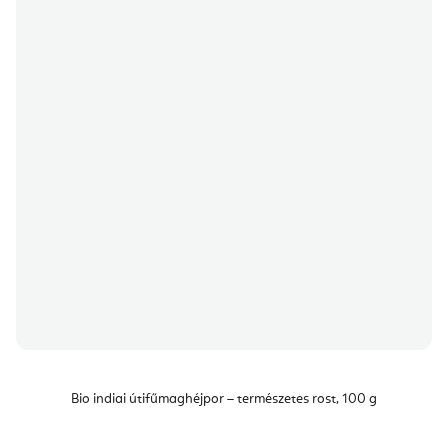
Bio indiai útifűmaghéjpor – természetes rost, 100 g