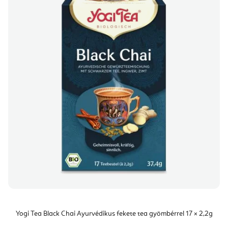
Yogi Tea Black Chai Ayurvédikus fekete tea gyömbérrel 17 × 2,2g