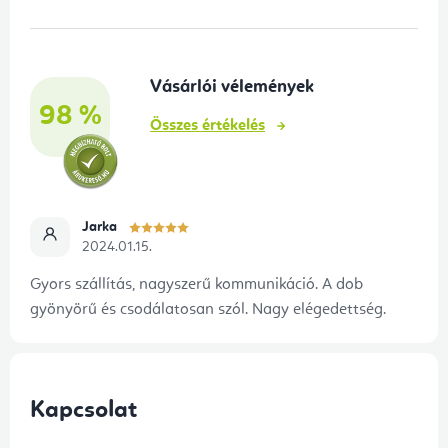
b
l
é
Vásárlói vélemények
c
98 %
Összes értékelés
Jarka
2024.01.15.
Gyors szállítás, nagyszerű kommunikáció. A dob
gyönyörű és csodálatosan szól. Nagy elégedettség.
Kapcsolat