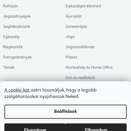
Ruházat
Egészséges életmód
Jógaszőnyegek
Ájurvéda
Segédeszközök
Zeneterápia
Egészség
Jóga
Kiegészítők
Jógastúdióknak
Árengedmények
Pilates
Témák
Munkahely és Home Office
Zen és meditáció
Aromaterápia
A cookie-kat
azért használjuk, hogy a legjobb
szolgáltatásokat nyújthassuk Neked.
Egészséges alvás
Kedvenceink
Beállítások
Copyright 2026
Flexity
. Minden jog fenntartva.
Süti beállítások szerkesztése
Elutasítom
Elfogadom
Shoptet Premium készítette