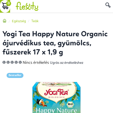
Ugrás
KOSÁR
a
fő
Kezdőlap
Egészség
Teák
tartalomhoz
Yogi Tea Happy Nature Organic
ájurvédikus tea, gyümölcs,
fűszerek 17 x 1,9 g
A
Nincs értékelés
Ugrás az értékeléshez
termék
átlagos
értékelése
5-
Bestseller
ből
0,0
csillag.