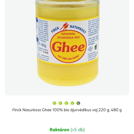
A
termék
átlagos
Finck Naturkost Ghee 100% bio ájurvédikus vaj 220 g, 480 g
értékelése
5-
ből
4,7
csillag.
Raktáron
(>5 db)