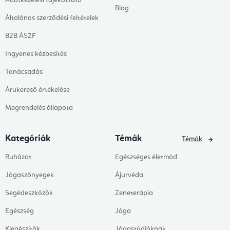
Adatkezelési tájékoztató
Blog
Általános szerződési feltételek
B2B ÁSZF
Ingyenes kézbesítés
Tanácsadás
Árukereső értékelése
Megrendelés állapota
Kategóriák
Témák
Témák
Ruházat
Egészséges életmód
Jógaszőnyegek
Ájurvéda
Segédeszközök
Zeneterápia
Egészség
Jóga
Kiegészítők
Jógastúdióknak