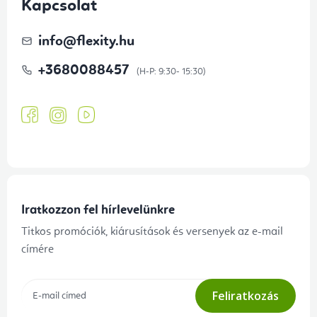
Kapcsolat
info
@
flexity.hu
+3680088457
Iratkozzon fel hírlevelünkre
Titkos promóciók, kiárusítások és versenyek az e-mail
címére
Feliratkozás