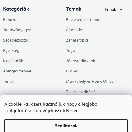
Kategóriák
Témák
Témák
Ruházat
Egészséges életmód
Jógaszőnyegek
Ájurvéda
Segédeszközök
Zeneterápia
Egészség
Jóga
Kiegészítők
Jógastúdióknak
Árengedmények
Pilates
Témák
Munkahely és Home Office
Zen és meditáció
Aromaterápia
A cookie-kat
azért használjuk, hogy a legjobb
szolgáltatásokat nyújthassuk Neked.
Egészséges alvás
Kedvenceink
Beállítások