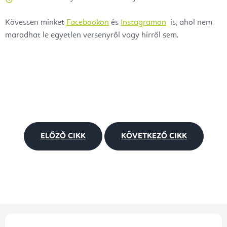
Kövessen minket
Facebookon
és
Instagramon
is, ahol nem
maradhat le egyetlen versenyről vagy hírről sem.
ELŐZŐ CIKK
KÖVETKEZŐ CIKK
L