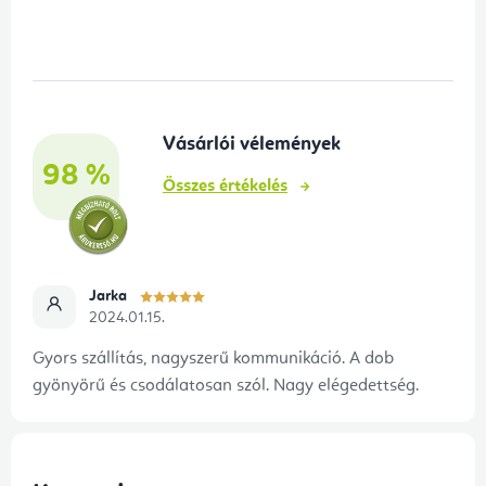
á
b
l
é
Vásárlói vélemények
c
98 %
Összes értékelés
Jarka
2024.01.15.
Gyors szállítás, nagyszerű kommunikáció. A dob
gyönyörű és csodálatosan szól. Nagy elégedettség.