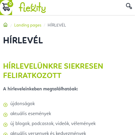
Ugrás
KOSÁR
a
fő
Kezdőlap
Landing pages
HÍRLEVÉL
tartalomhoz
HÍRLEVÉL
HÍRLEVELÜNKRE SIEKRESEN
FELIRATKOZOTT
A hírleveleinkeben megtalálhatóak:
újdonságok
aktuális események
új blogok, podcastok, videók, vélemények
aktuális versenyek és kedvezmények