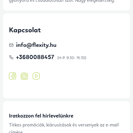
gyönyörű és csodálatosan szól. Nagy elégedettség.
Kapcsolat
info
@
flexity.hu
+3680088457
Iratkozzon fel hírlevelünkre
Titkos promóciók, kiárusítások és versenyek az e-mail
címére