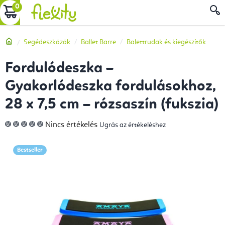
Ugrás
KOSÁR
a
fő
Kezdőlap
Segédeszközök
Ballet Barre
Balettrudak és kiegészítők
tartalomhoz
Fordulódeszka –
Gyakorlódeszka fordulásokhoz,
28 x 7,5 cm – rózsaszín (fukszia)
A
Nincs értékelés
Ugrás az értékeléshez
termék
átlagos
értékelése
5-
Bestseller
ből
0,0
csillag.