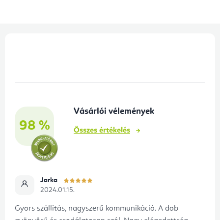
L
á
b
l
é
Vásárlói vélemények
c
98 %
Összes értékelés
Jarka
2024.01.15.
Gyors szállítás, nagyszerű kommunikáció. A dob