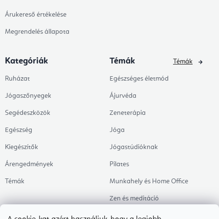
Árukereső értékelése
Megrendelés állapota
Kategóriák
Témák
Témák
Ruházat
Egészséges életmód
Jógaszőnyegek
Ájurvéda
Segédeszközök
Zeneterápia
Egészség
Jóga
Kiegészítők
Jógastúdióknak
Árengedmények
Pilates
Témák
Munkahely és Home Office
Zen és meditáció
Aromaterápia