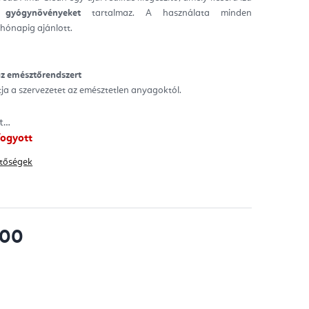
gyógynövényeket
tartalmaz. A használata minden
ag.
hónapig ajánlott.
z emésztőrendszert
a a szervezetet az emésztetlen anyagoktól.
tt…
fogyott
hetőségek
500