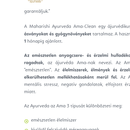
garantáljuk.
”
A Maharishi Ayurveda Ama-Clean egy ájurvédikus 
ásványokat és gyógynövényeket
tartalmaz. A hasz
1
hónapig ajánlott.
Az emésztetlen anyagcsere- és érzelmi hulladék
ragadtak,
az ájurvéda Ama-nak nevezi. Az Ama
"emésztetlen". Az
élelmiszerek, élmények és érz
elkerülhetetlen mellékhatásaként merül fel.
Az A
mentális stressz, negatív gondolatok, elfojtott é
miatt.
Az Ayurveda az Ama 3 típusát különbözteti meg:
emésztetlen élelmiszer
kívülről felszívódó méreganyagok,