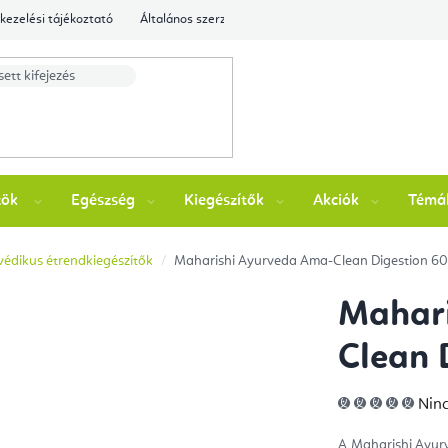
kezelési tájékoztató
Általános szerződési feltételek
Ellenőrizze a rende
zök
Egészség
Kiegészítők
Akciók
Témá
édikus étrendkiegészítők
Maharishi Ayurveda Ama-Clean Digestion 60 
Mahar
Clean 
A
Ninc
ter
átla
érté
A Maharishi Ayurv
5-