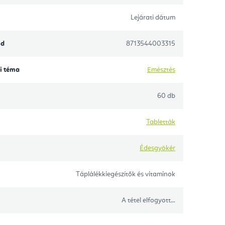
Lejárati dátum
ód
8713544003315
i téma
Emésztés
60 db
Tabletták
Édesgyökér
Táplálékkiegészítők és vitaminok
A tétel elfogyott…