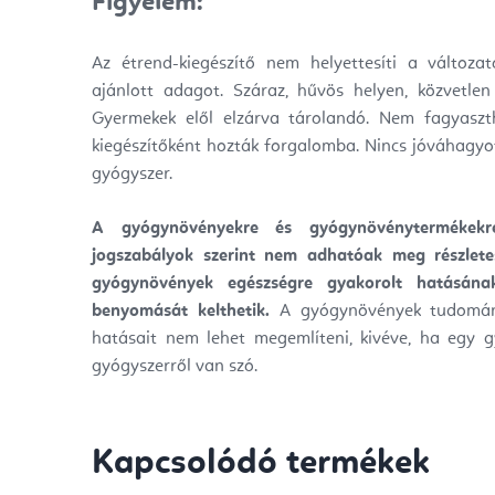
Figyelem:
Az étrend-kiegészítő nem helyettesíti a változa
ajánlott adagot. Száraz, hűvös helyen, közvetle
Gyermekek elől elzárva tárolandó. Nem fagyaszt
kiegészítőként hozták forgalomba. Nincs jóváhagyo
gyógyszer.
A gyógynövényekre és gyógynövénytermékekr
jogszabályok szerint nem adhatóak meg részlete
gyógynövények egészségre gyakorolt hatásán
benyomását kelthetik.
A gyógynövények tudomány
hatásait nem lehet megemlíteni, kivéve, ha egy g
gyógyszerről van szó.
Kapcsolódó termékek