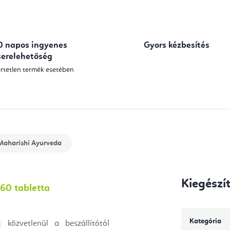
0 napos ingyenes
Gyors kézbesítés
serelehetőség
rtetlen termék esetében
aharishi Ayurveda
Kiegészí
60 tabletta
Kategória
közvetlenül a beszállítótól