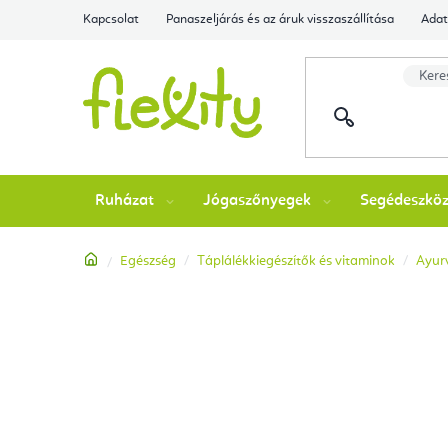
Ugrás
Kapcsolat
Panaszeljárás és az áruk visszaszállítása
Adat
a
fő
tartalomhoz
Ruházat
Jógaszőnyegek
Segédeszkö
Kezdőlap
Egészség
Táplálékkiegészítők és vitaminok
Ayurv