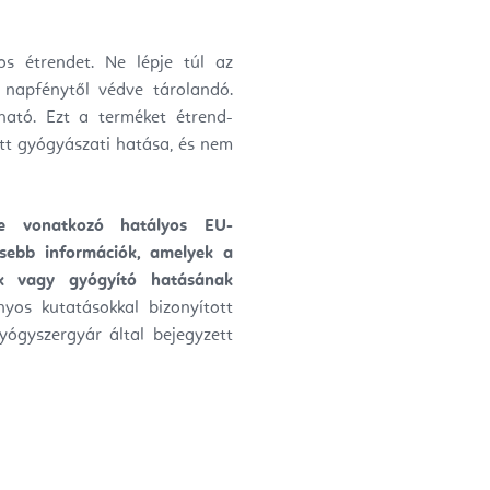
tos étrendet. Ne lépje túl az
n napfénytől védve tárolandó.
ható. Ezt a terméket étrend-
tt gyógyászati hatása, és nem
e vonatkozó hatályos EU-
sebb információk, amelyek a
ak vagy gyógyító hatásának
os kutatásokkal bizonyított
yógyszergyár által bejegyzett