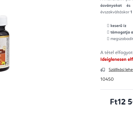
ből
ásványokat és 
0,0
csill
évszakváltáskor
1
keserű íz
támogatja a
megszabadítj
A tétel elfogyo
Ideiglenesen el
Szállítási le
10450
Ft12 
Egységár: