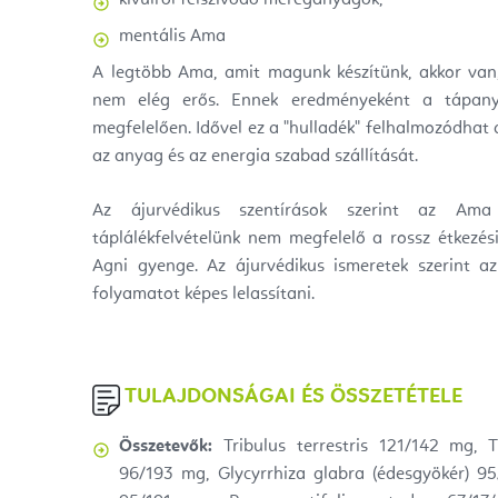
mentális Ama
A legtöbb Ama, amit magunk készítünk, akkor van
nem elég erős. Ennek eredményeként a tápan
megfelelően. Idővel ez a "hulladék" felhalmozódhat a
az anyag és az energia szabad szállítását.
Az ájurvédikus szentírások szerint az Am
táplálékfelvételünk nem megfelelő a rossz étkezés
Agni gyenge. Az ájurvédikus ismeretek szerint 
folyamatot képes lelassítani.
TULAJDONSÁGAI ÉS ÖSSZETÉTELE
Összetevők:
Tribulus terrestris 121/142 mg, T
96/193 mg, Glycyrrhiza glabra (édesgyökér) 9