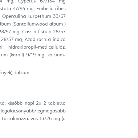
7/4 mg, Cyperus 67/134 mg
stata 47/94 mg, Embelia ribes
, Operculina turpethum 33/67
album (Santallumwood album )
8/57 mg, Cassia fistula 28/57
 28/57 mg, Azadirachta indica
idroxipropil-metilcellulóz,
um (korall) 9/19 mg, kalcium-
ények), talkum
tta, később napi 2x 2 tabletta
A legalacsonyabb/legmagasabb
t tartalmazza: vas 13/26 mg (a