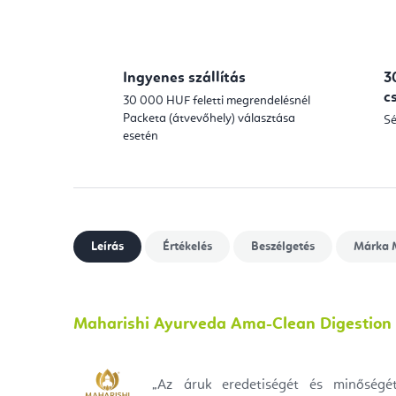
Ingyenes szállítás
3
c
30 000 HUF feletti megrendelésnél
Packeta (átvevőhely) választása
Sé
esetén
Leírás
Értékelés
Beszélgetés
Márka
M
Maharishi Ayurveda Ama-Clean Digestion 
„
Az áruk eredetiségét és minőségét 