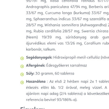
95/191 mg, Rosa centifolia rotndus 67/1
Andrographis paniculata 47/94 mg, Berberis ari
33/67 mg,
Curcuma longa (kurkuma) 33/67 mg
mg, Sphaeranthus indicus 33/67 mg szantálfa 
28/57 mg, Withania somnifera (Ashwagandha) 2
mg, Rubia cordifolia 28/57 mg, Swertia chirata
(Neem) 19/39 mg, sűrítőanyag arab gumi, h
ájurvédikus elemi vas 13/26 mg, Corallium rubr
karbonát, talkum.
Segédanyagok:
Hidroxipropil-metil-cellulóz (növ
Allergének:
Édesgyökeret tartalmaz
Súly:
30 gramm, 60 tabletta
Használata
: Az első 2 hétben napi 2x 1 table
étkezés előtt kb. 1/2 órával, meleg vízzel. 
ajánlott napi adag (2/4 tabletta) a következőke
referencia bevitel 93/186%-a).