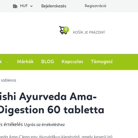
lés állapotát
HUF
Bejelentkezés
Regisztráció
KOSÁR
k
Márkák
BLOG
Kapcsolat
Támogatás
tabletta
ishi Ayurveda Ama-
Digestion 60 tabletta
s értékelés
Ugrás az értékeléshez
mék
gos
kelése
eda Ama-Clean egy ájurvédikus kiegészítő, amely keserű ízű