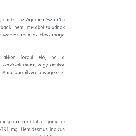
, amikor az Agni (emésztőtűz)
yagok nem metabolizálódnak
 szervezetben, és lelassíthatja
a akkor fordul elő, ha a
i szokások miatt, vagy amikor
az Ama bármilyen anyagcsere-
inospora cordifolia (guduchi)
5/191 mg, Hemidesmus indicus