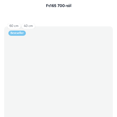
Ft165 700-tól
60 cm
40 cm
Bestseller