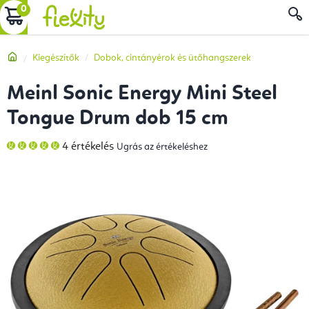
Ugrás
KOSÁR
a
fő
Kezdőlap
Kiegészítők
Dobok, cintányérok és ütőhangszerek
tartalomhoz
Meinl Sonic Energy Mini Steel
Tongue Drum dob 15 cm
A
4 értékelés
Ugrás az értékeléshez
termék
átlagos
értékelése
5-
ből
5,0
csillag.