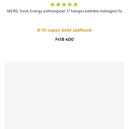
A
termék
átlagos
MEINL Sonic Energy ütőhangszer 17 hangos kalimba mahagóni fa
értékelése
5-
ből
5,0
csillag.
8-10 napon belül szállítunk
Ft18 400