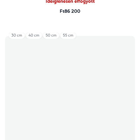
Ideiglenesen elfogyott
Ft86 200
30 cm
40 cm
50 cm
55 cm