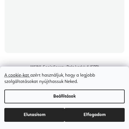
MEINL Sonic Energy Pala karkötő (SPB)
A cookie-kat
azért használjuk, hogy a legjobb
szolgáltatásokat nyújthassuk Neked.
Raktáron
(1 db)
Ft4 800
Beállítások
Elutasítom
Elfogadom
1
2
Kedvezmények