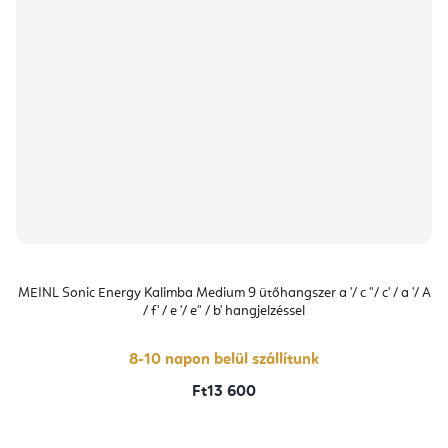
MEINL Sonic Energy Kalimba Medium 9 ütőhangszer a '/ c "/ c' / a '/ A
/ f' / e '/ e" / b' hangjelzéssel
8-10 napon belül szállítunk
Ft13 600