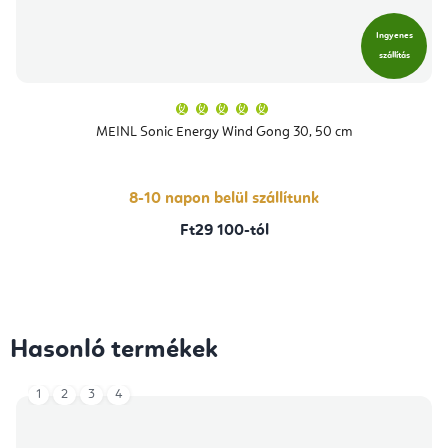
Ingyenes
szállítás
A
termék
átlagos
MEINL Sonic Energy Wind Gong 30, 50 cm
értékelése
5-
ből
5,0
csillag.
8-10 napon belül szállítunk
Ft29 100-tól
Hasonló termékek
1
2
3
4