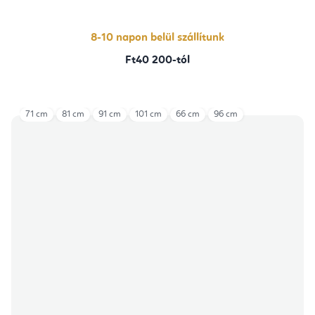
5-
ből
5,0
csillag.
8-10 napon belül szállítunk
Ft40 200-tól
71 cm
81 cm
91 cm
101 cm
66 cm
96 cm