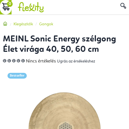
Ugrás
KOSÁR
a
fő
Kezdőlap
Kiegészítők
Gongok
tartalomhoz
MEINL Sonic Energy szélgong
Élet virága 40, 50, 60 cm
A
Nincs értékelés
Ugrás az értékeléshez
termék
átlagos
értékelése
5-
Bestseller
ből
0,0
csillag.