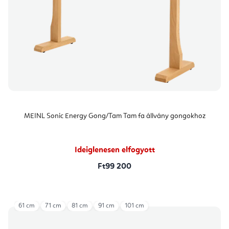
MEINL Sonic Energy Gong/Tam Tam fa állvány gongokhoz
Ideiglenesen elfogyott
Ft99 200
61 cm
71 cm
81 cm
91 cm
101 cm