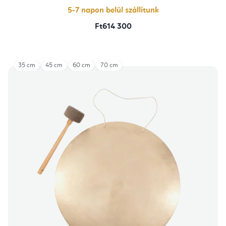
5-7 napon belül szállítunk
Ft614 300
35 cm
45 cm
60 cm
70 cm