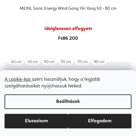
MEINL Sonic Energy Wind Gong Yin Yang 50 - 80 cm
Ideiglenesen elfogyott
Ft86 200
40 cm
45 cm
50 cm
55 cm
70 cm
80 cm
A cookie-kat
azért használjuk, hogy a legjobb
szolgáltatásokat nyújthassuk Neked.
Beállítások
Elutasítom
Elfogadom