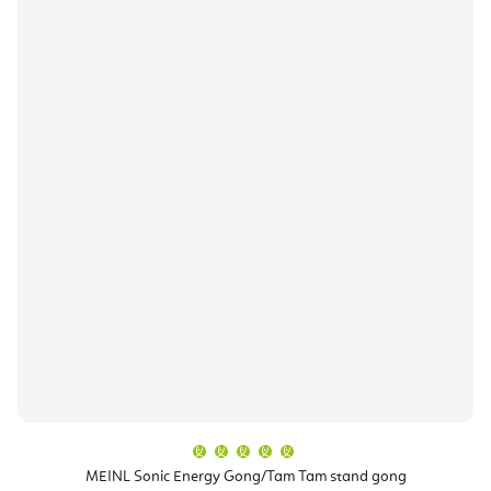
A
termék
átlagos
MEINL Sonic Energy Gong/Tam Tam stand gong
értékelése