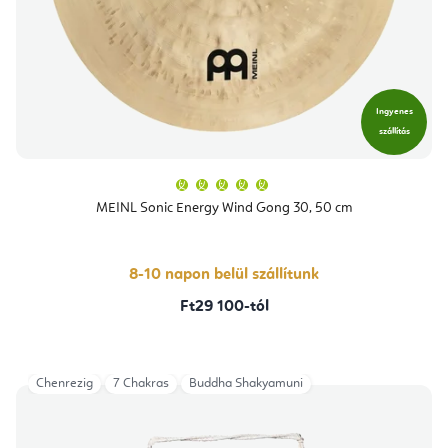
Ingyenes
szállítás
A
termék
átlagos
MEINL Sonic Energy Wind Gong 30, 50 cm
értékelése
5-
ből
5,0
csillag.
8-10 napon belül szállítunk
Ft29 100-tól
Chenrezig
7 Chakras
Buddha Shakyamuni