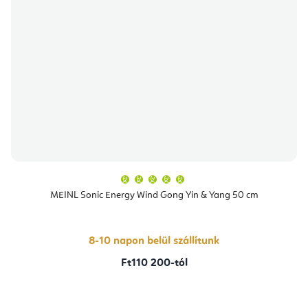
A
termék
átlagos
MEINL Sonic Energy Wind Gong Yin & Yang 50 cm
értékelése
5-
ből
5,0
csillag.
8-10 napon belül szállítunk
Ft110 200-tól