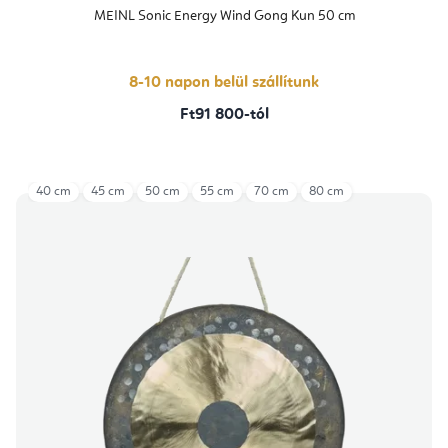
MEINL Sonic Energy Wind Gong Kun 50 cm
8-10 napon belül szállítunk
Ft91 800-tól
40 cm
45 cm
50 cm
55 cm
70 cm
80 cm