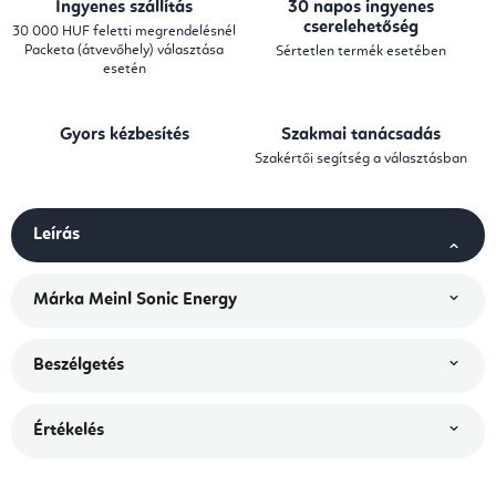
Ingyenes szállítás
30 napos ingyenes
cserelehetőség
30 000 HUF feletti megrendelésnél
Packeta (átvevőhely) választása
Sértetlen termék esetében
esetén
Gyors kézbesítés
Szakmai tanácsadás
Szakértői segítség a választásban
Leírás
Márka
Meinl Sonic Energy
Beszélgetés
Értékelés