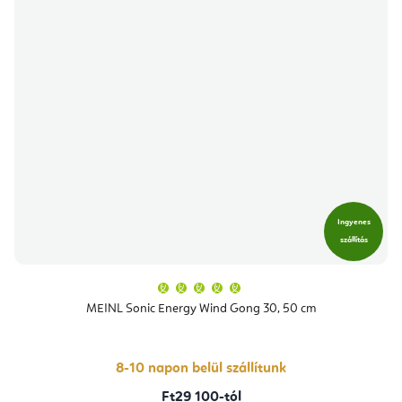
Ingyenes
szállítás
A
termék
átlagos
MEINL Sonic Energy Wind Gong 30, 50 cm
értékelése
5-
ből
5,0
csillag.
8-10 napon belül szállítunk
Ft29 100-tól