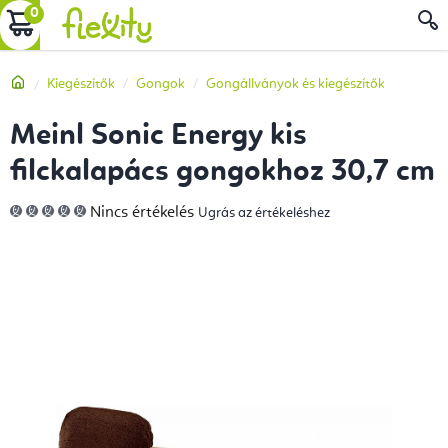
Ugrás
KOSÁR
a
fő
Kezdőlap
Kiegészítők
Gongok
Gongállványok és kiegészítők
tartalomhoz
Meinl Sonic Energy kis
filckalapács gongokhoz 30,7 cm
A
Nincs értékelés
Ugrás az értékeléshez
termék
átlagos
értékelése
5-
ből
0,0
csillag.