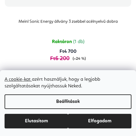
Meinl Sonic Energy állvány 3 zsebbel acélnyelvű dobra
Raktáron
(1 db)
Ft4 700
Ft6 200
(–24 %)
A cookie-kat
azért használjuk, hogy a legjobb
Barna
lila
Narancssárga
Petróleum
Piros
Zöld
szolgáltatásokat nyújthassuk Neked.
Beállítások
Elutasítom
Elfogadom