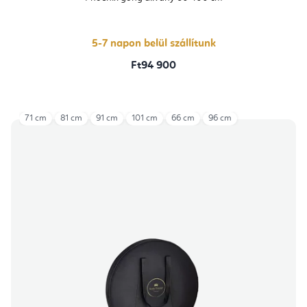
5-7 napon belül szállítunk
Ft94 900
71 cm
81 cm
91 cm
101 cm
66 cm
96 cm