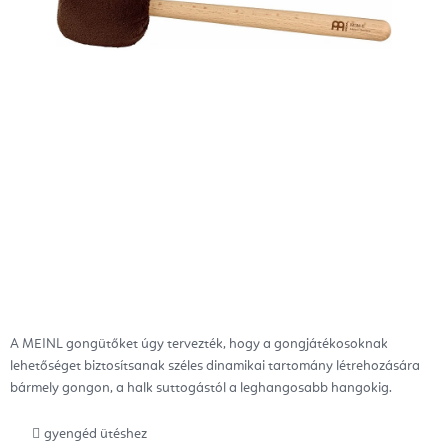
A MEINL gongütőket úgy tervezték, hogy a gongjátékosoknak
lehetőséget biztosítsanak széles dinamikai tartomány létrehozására
bármely gongon, a halk suttogástól a leghangosabb hangokig.
gyengéd ütéshez