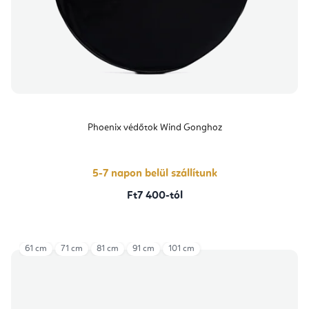
Phoenix védőtok Wind Gonghoz
5-7 napon belül szállítunk
Ft7 400-tól
61 cm
71 cm
81 cm
91 cm
101 cm