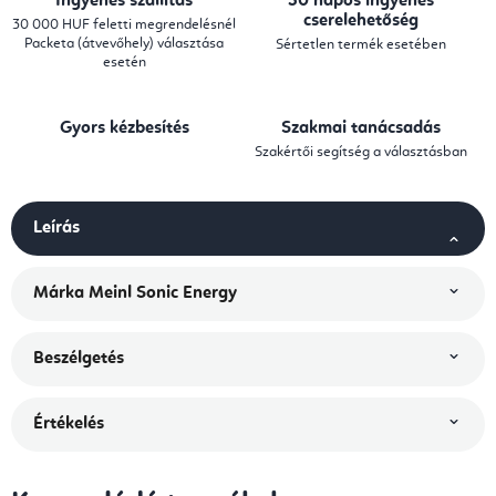
Ingyenes szállítás
30 napos ingyenes
cserelehetőség
30 000 HUF feletti megrendelésnél
Packeta (átvevőhely) választása
Sértetlen termék esetében
esetén
Gyors kézbesítés
Szakmai tanácsadás
Szakértői segítség a választásban
Leírás
Márka
Meinl Sonic Energy
Beszélgetés
Értékelés