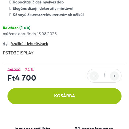
Kapacitás: 3 acélnyelves dob
Elegáns dizájn dekoratív mintával
Könnyű összeszerelés szerszámok nélkül
(1 db)
Raktáron
13.08.2026
Szállítási lehetőségek
PSTD3DISPLAY
–24 %
Ft6 200
Ft4 700
Egységár:
KOSÁRBA