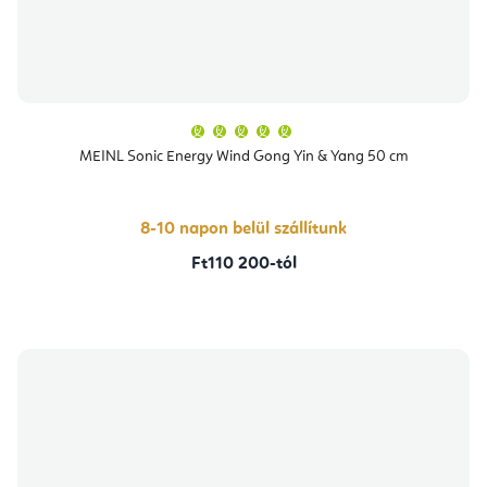
A
termék
átlagos
MEINL Sonic Energy Wind Gong Yin & Yang 50 cm
értékelése
5-
ből
5,0
csillag.
8-10 napon belül szállítunk
Ft110 200-tól