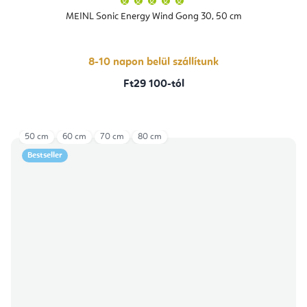
termék
átlagos
MEINL Sonic Energy Wind Gong 30, 50 cm
értékelése
5-
ből
5,0
csillag.
8-10 napon belül szállítunk
Ft29 100-tól
50 cm
60 cm
70 cm
80 cm
Bestseller