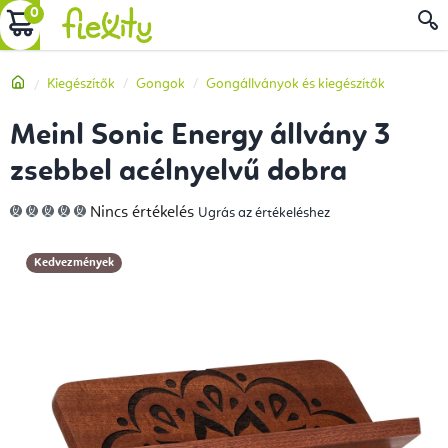
Ugrás
KOSÁR
a
fő
Kezdőlap
Kiegészítők
Gongok
Gongállványok és kiegészítők
tartalomhoz
Meinl Sonic Energy állvány 3
zsebbel acélnyelvű dobra
A
Nincs értékelés
Ugrás az értékeléshez
termék
átlagos
értékelése
5-
Kedvezmények
ből
0,0
csillag.