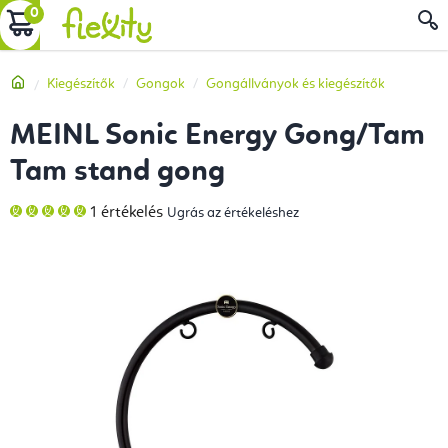
Ugrás
KOSÁR
a
fő
Kezdőlap
Kiegészítők
Gongok
Gongállványok és kiegészítők
tartalomhoz
MEINL Sonic Energy Gong/Tam
Tam stand gong
A
1 értékelés
Ugrás az értékeléshez
termék
átlagos
értékelése
5-
ből
5,0
csillag.