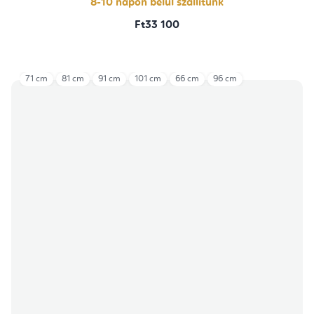
8-10 napon belül szállítunk
Ft33 100
71 cm
81 cm
91 cm
101 cm
66 cm
96 cm