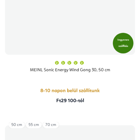
Ingyenes
szállítás
A
termék
átlagos
MEINL Sonic Energy Wind Gong 30, 50 cm
értékelése
5-
ből
5,0
csillag.
8-10 napon belül szállítunk
Ft29 100-tól
50 cm
55 cm
70 cm