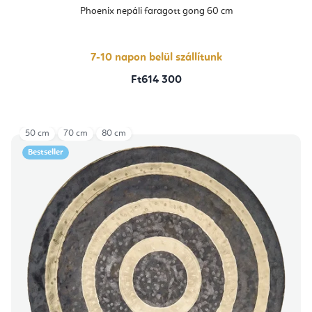
Phoenix nepáli faragott gong 60 cm
7-10 napon belül szállítunk
Ft614 300
50 cm
70 cm
80 cm
Bestseller