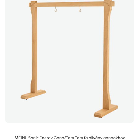
MEINL Sonic Energy Gong/Tam Tam fa állvány gongokhoz