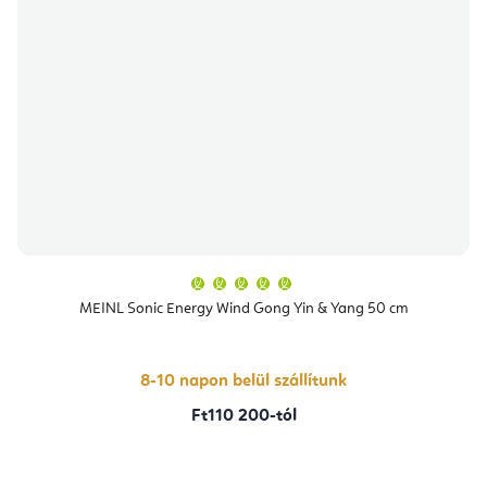
A
termék
átlagos
MEINL Sonic Energy Wind Gong Yin & Yang 50 cm
értékelése
5-
ből
5,0
csillag.
8-10 napon belül szállítunk
Ft110 200-tól