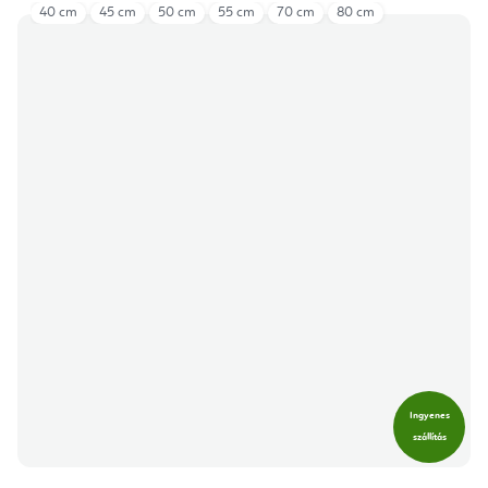
40 cm
45 cm
50 cm
55 cm
70 cm
80 cm
Ingyenes
szállítás