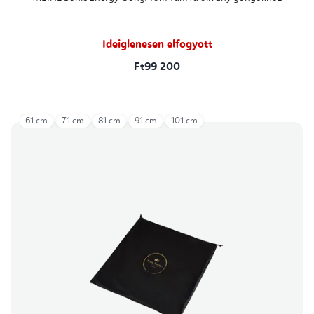
Ideiglenesen elfogyott
Ft99 200
61 cm
71 cm
81 cm
91 cm
101 cm