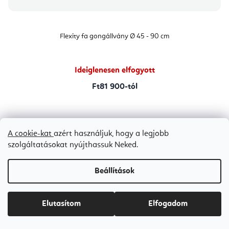
Flexity fa gongállvány Ø 45 - 90 cm
Ideiglenesen elfogyott
Ft81 900-tól
1
2
3
A cookie-kat
azért használjuk, hogy a legjobb
Bestseller
szolgáltatásokat nyújthassuk Neked.
Beállítások
Elutasítom
Elfogadom