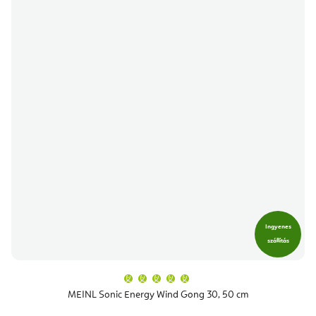
Ingyenes
szállítás
A
termék
átlagos
MEINL Sonic Energy Wind Gong 30, 50 cm
értékelése
5-