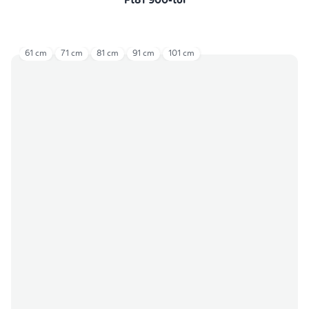
Ft81 900-tól
61 cm
71 cm
81 cm
91 cm
101 cm