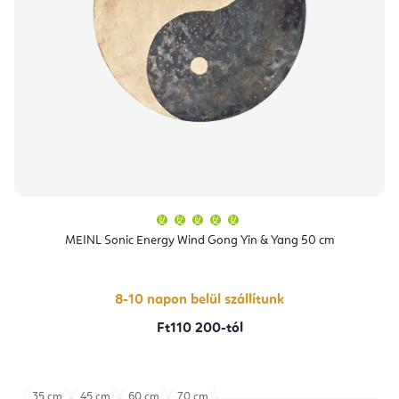
A
termék
átlagos
MEINL Sonic Energy Wind Gong Yin & Yang 50 cm
értékelése
5-
ből
5,0
csillag.
8-10 napon belül szállítunk
Ft110 200-tól
35 cm
45 cm
60 cm
70 cm