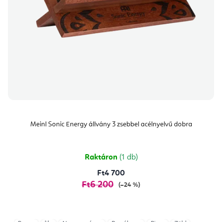
Meinl Sonic Energy állvány 3 zsebbel acélnyelvű dobra
Raktáron
(1 db)
Ft4 700
Ft6 200
(–24 %)