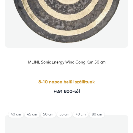
MEINL Sonic Energy Wind Gong Kun 50 cm
8-10 napon belül szállítunk
Ft91 800-tól
40 cm
45 cm
50 cm
55 cm
70 cm
80 cm