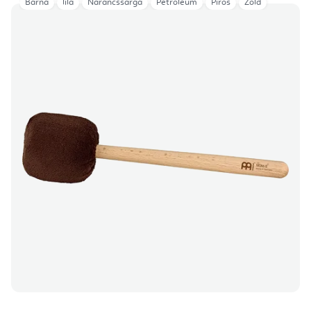
Barna
lila
Narancssárga
Petróleum
Piros
Zöld