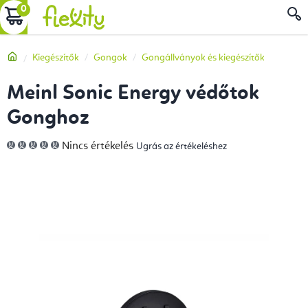
Ugrás
KOSÁR
a
fő
Kezdőlap
Kiegészítők
Gongok
Gongállványok és kiegészítők
tartalomhoz
Meinl Sonic Energy védőtok
Gonghoz
A
Nincs értékelés
Ugrás az értékeléshez
termék
átlagos
értékelése
5-
ből
0,0
csillag.