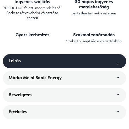
Ingyenes szállítás
30 napos ingyenes
cserelehetőség
30 000 HUF feletti megrendelésnél
Packeta (átvevőhely) választása
Sértetlen termék esetében
esetén
Gyors kézbesítés
Szakmai tanácsadás
Szakértői segítség a választásban
Leírás
Márka
Meinl Sonic Energy
Beszélgetés
Értékelés