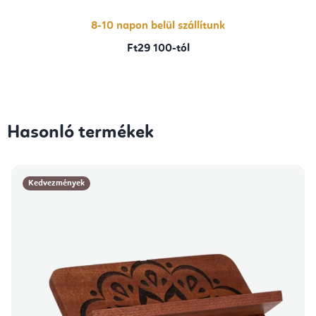
ből
5,0
csillag.
8-10 napon belül szállítunk
Ft29 100-tól
Hasonló termékek
Kedvezmények