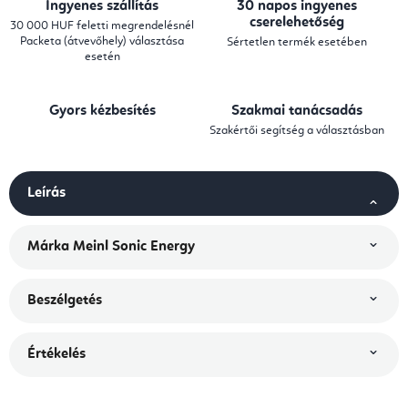
Ingyenes szállítás
30 napos ingyenes
cserelehetőség
30 000 HUF feletti megrendelésnél
Packeta (átvevőhely) választása
Sértetlen termék esetében
esetén
Gyors kézbesítés
Szakmai tanácsadás
Szakértői segítség a választásban
Leírás
Márka
Meinl Sonic Energy
Beszélgetés
Értékelés