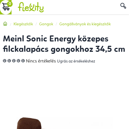
Ugrás
KOSÁR
a
fő
Kezdőlap
Kiegészítők
Gongok
Gongállványok és kiegészítők
tartalomhoz
Meinl Sonic Energy közepes
filckalapács gongokhoz 34,5 cm
A
Nincs értékelés
Ugrás az értékeléshez
termék
átlagos
értékelése
5-
ből
0,0
csillag.