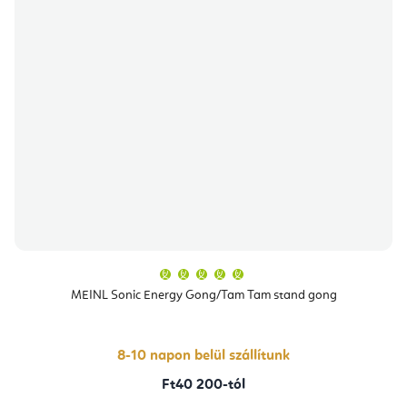
A
termék
átlagos
MEINL Sonic Energy Gong/Tam Tam stand gong
értékelése
5-
ből
5,0
csillag.
8-10 napon belül szállítunk
Ft40 200-tól