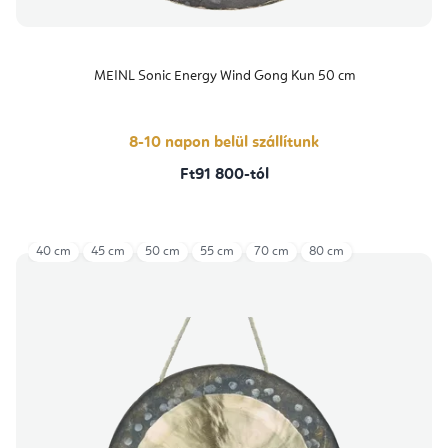
MEINL Sonic Energy Wind Gong Kun 50 cm
8-10 napon belül szállítunk
Ft91 800-tól
40 cm
45 cm
50 cm
55 cm
70 cm
80 cm