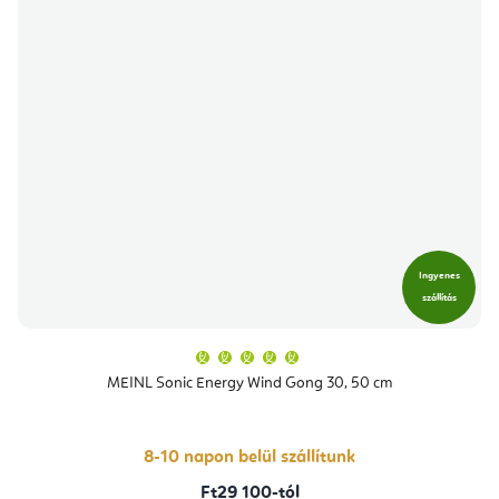
Ingyenes
szállítás
A
termék
átlagos
MEINL Sonic Energy Wind Gong 30, 50 cm
értékelése
5-
ből
5,0
csillag.
8-10 napon belül szállítunk
Ft29 100-tól