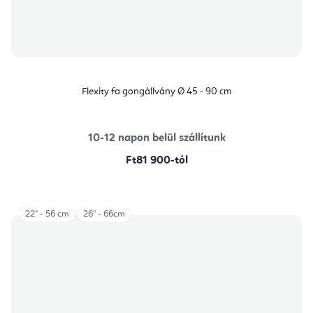
Flexity fa gongállvány Ø 45 - 90 cm
10-12 napon belül szállítunk
Ft81 900-tól
22" - 56 cm
26'' - 66cm