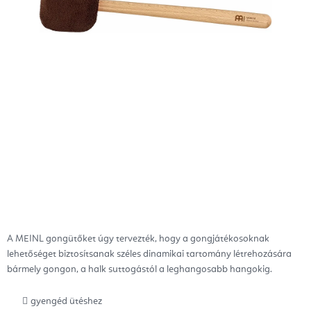
A MEINL gongütőket úgy tervezték, hogy a gongjátékosoknak
lehetőséget biztosítsanak széles dinamikai tartomány létrehozására
bármely gongon, a halk suttogástól a leghangosabb hangokig.
gyengéd ütéshez