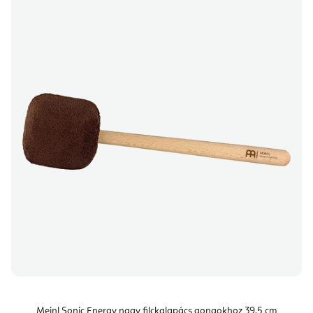
Meinl Sonic Energy nagy filckalapács gongokhoz 39,5 cm