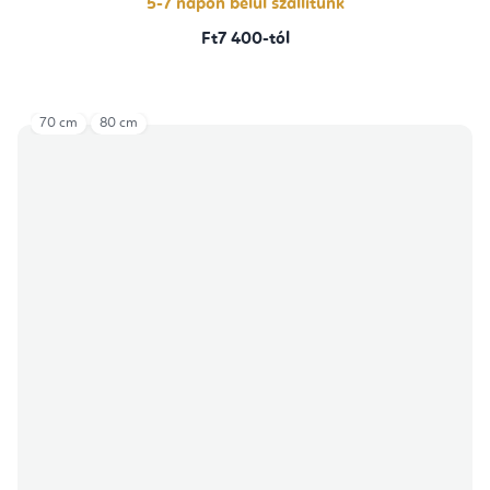
5-7 napon belül szállítunk
Ft7 400-tól
70 cm
80 cm