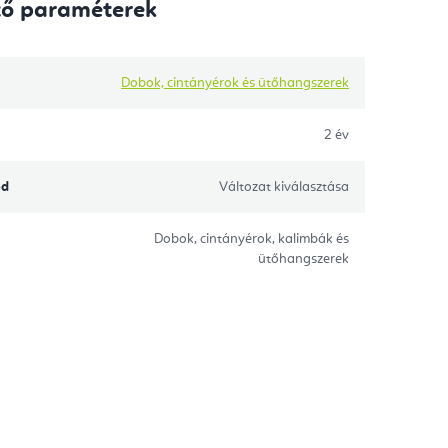
tő paraméterek
Dobok, cintányérok és ütőhangszerek
2 év
ód
Változat kiválasztása
Dobok, cintányérok, kalimbák és
ütőhangszerek