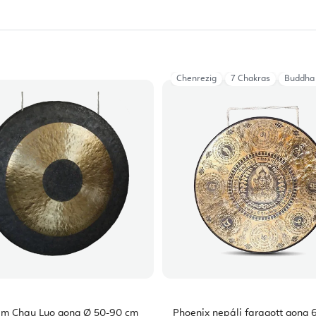
Chenrezig
7 Chakras
Buddha
m Chau Luo gong Ø 50-90 cm
Phoenix nepáli faragott gong 