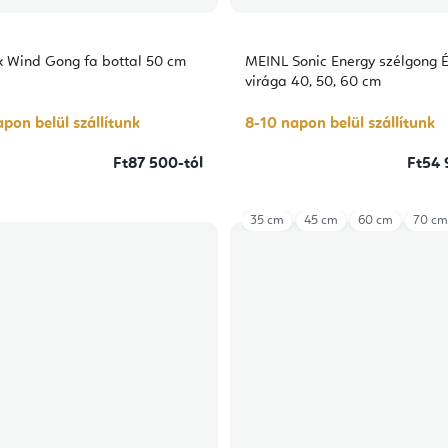
x Wind Gong fa bottal 50 cm
MEINL Sonic Energy szélgong É
virága 40, 50, 60 cm
pon belül szállítunk
8-10 napon belül szállítunk
Ft87 500-tól
Ft54 
35 cm
45 cm
60 cm
70 cm