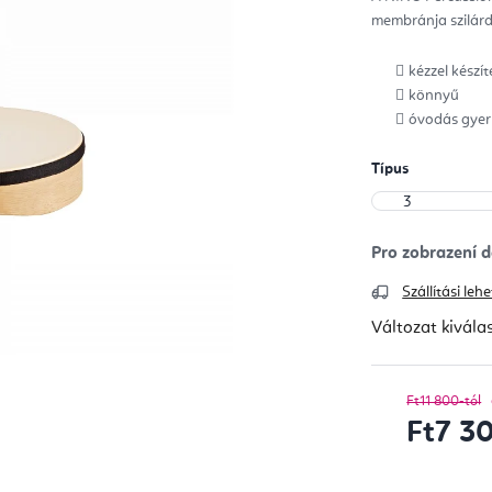
ből
membránja szilárd
0,0
csill
kézzel készít
könnyű
óvodás gyer
Típus
Szállítási le
Változat kivála
Ft11 800-tól
Ft7 3
Egységár: