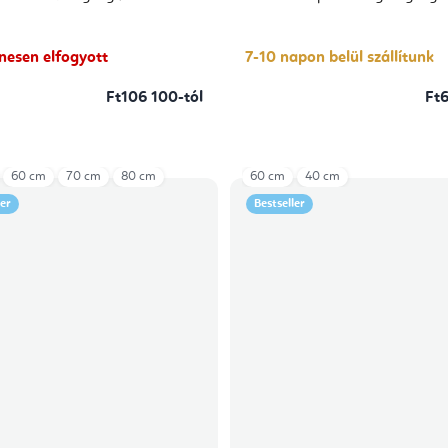
enesen elfogyott
7-10 napon belül szállítunk
Ft106 100-tól
Ft
60 cm
70 cm
80 cm
60 cm
40 cm
ler
Bestseller