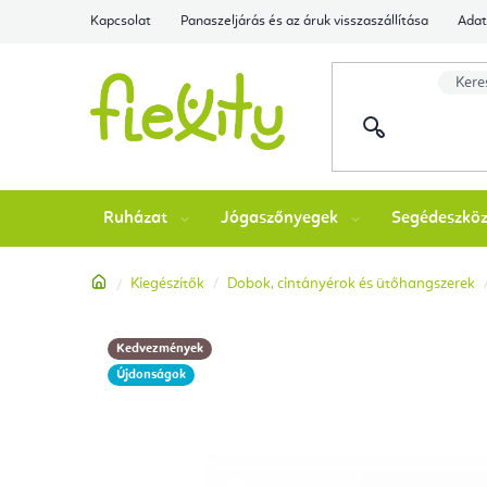
Ugrás
Kapcsolat
Panaszeljárás és az áruk visszaszállítása
Adat
a
fő
tartalomhoz
Ruházat
Jógaszőnyegek
Segédeszkö
Kezdőlap
Kiegészítők
Dobok, cintányérok és ütőhangszerek
Kedvezmények
Újdonságok