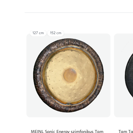
127 cm
152 cm
MEINL Sonic Energy szimfonikus Tam
Tam Ta