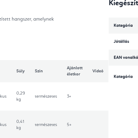
Kiegészí
zített hangszer, amelynek
Kategória
Jótállás
EAN vonalk
Ajánlott
Súly
Szín
Videó
életkor
Kategória
0,29
ikus
természetes
3+
kg
0,41
ikus
természetes
5+
kg