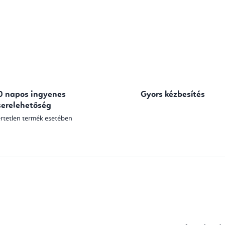
0 napos ingyenes
Gyors kézbesítés
serelehetőség
rtetlen termék esetében