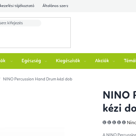
kezelési tájékoztató
Általános szerződési feltételek
Ellenőrizze a rende
zök
Egészség
Kiegészítők
Akciók
Témá
NINO Percussion Hand Drum kézi dob
NINO 
kézi d
A
Ninc
ter
átla
érté
A NINO Percussi
5-