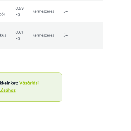
0,59
természetes
5+
bőr
kg
0,61
ikus
természetes
5+
kg
ikkeinket:
Vásárlási
ztásához