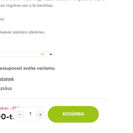
an rögzítve van a fa kerethez.
ag.
ett
mekek számára alkalmas
hetőségek
sztása
akár: –39 %
KOSÁRBA
00
-tól