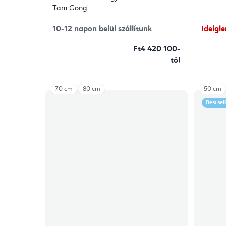
Tam Gong
10-12 napon belül szállítunk
Ideigl
Ft4 420 100-
tól
70 cm
80 cm
50 cm
Bestsel