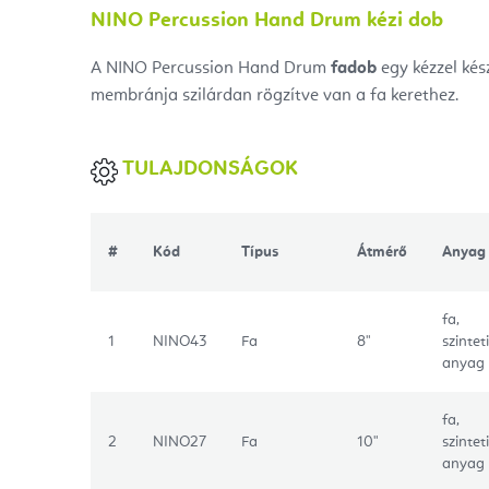
NINO Percussion Hand Drum kézi dob
A NINO Percussion Hand Drum
fadob
egy kézzel kés
membránja szilárdan rögzítve van a fa kerethez.
TULAJDONSÁGOK
#
Kód
Típus
Átmérő
Anyag
fa,
1
NINO43
Fa
8"
szintet
anyag
fa,
2
NINO27
Fa
10"
szintet
anyag