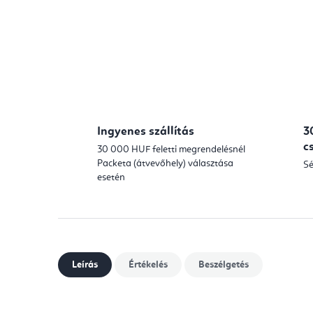
Ingyenes szállítás
3
c
30 000 HUF feletti megrendelésnél
Packeta (átvevőhely) választása
Sé
esetén
Leírás
Értékelés
Beszélgetés