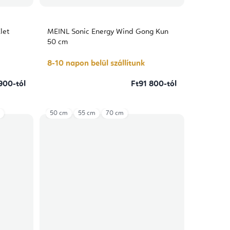
let
MEINL Sonic Energy Wind Gong Kun
50 cm
8-10 napon belül szállítunk
900-tól
Ft91 800-tól
50 cm
55 cm
70 cm