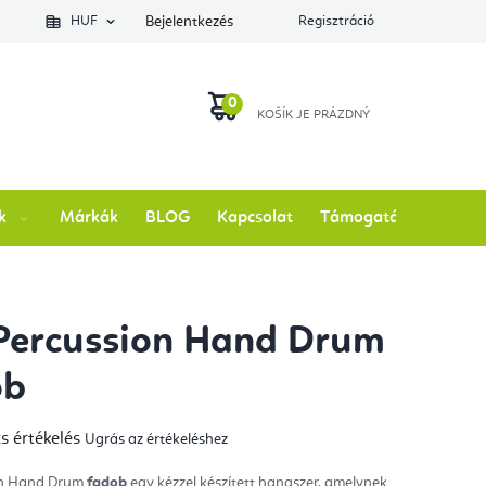
lés állapotát
HUF
Bejelentkezés
Regisztráció
KOSÁR
k
Márkák
BLOG
Kapcsolat
Támogatás
Percussion Hand Drum
ob
s értékelés
Ugrás az értékeléshez
mék
gos
kelése
on Hand Drum
fadob
egy kézzel készített hangszer, amelynek