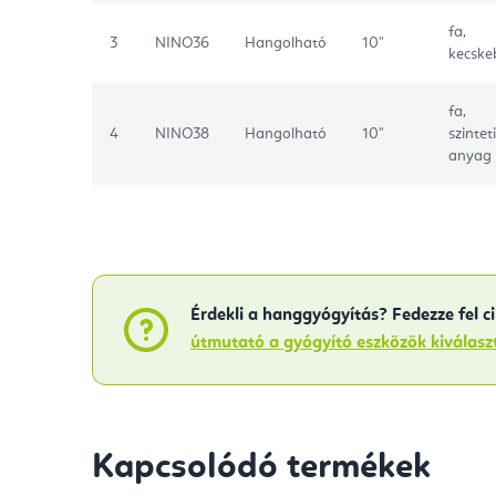
fa,
3
NINO36
Hangolható
10"
kecske
fa,
4
NINO38
Hangolható
10"
szintet
anyag
Érdekli a hanggyógyítás? Fedezze fel c
útmutató a gyógyító eszközök kiválas
Kapcsolódó termékek