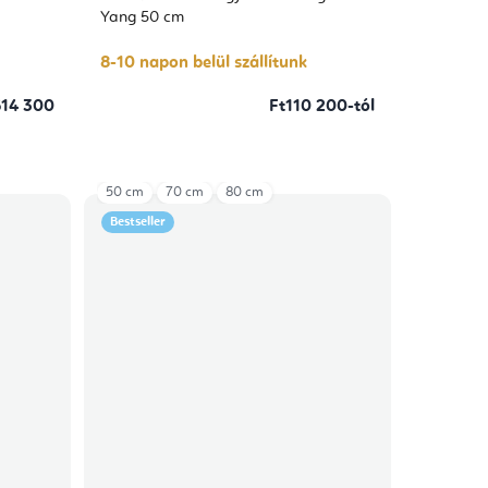
értékelése
5-
Yang 50 cm
ből
5,0
csillag.
8-10 napon belül szállítunk
614 300
Ft110 200-tól
50 cm
70 cm
80 cm
Bestseller