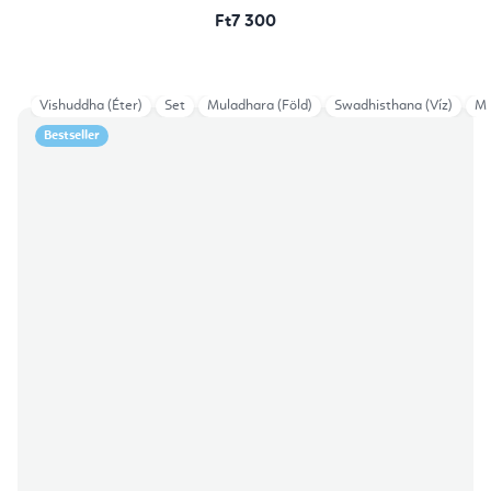
Ft7 300
Vishuddha (Éter)
Set
Muladhara (Föld)
Swadhisthana (Víz)
Ma
Bestseller