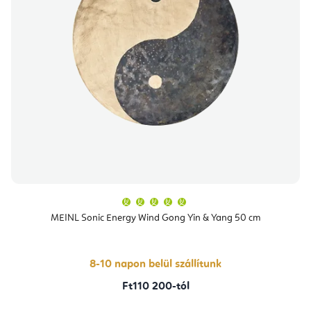
A
termék
átlagos
MEINL Sonic Energy Wind Gong Yin & Yang 50 cm
értékelése
5-
ből
5,0
csillag.
8-10 napon belül szállítunk
Ft110 200-tól