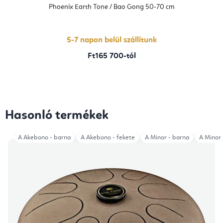
Phoenix Earth Tone / Bao Gong 50-70 cm
5-7 napon belül szállítunk
Ft165 700-tól
Hasonló termékek
A Akebono - barna
A Akebono - fekete
A Minor - barna
A Minor 