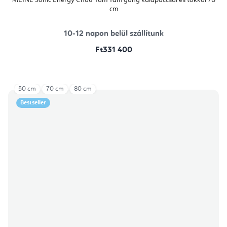
MEINL Sonic Energy Chau Tam Tam gong kalapáccsal és tokkal 76
cm
10-12 napon belül szállítunk
Ft331 400
50 cm
70 cm
80 cm
Bestseller