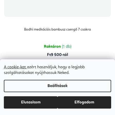
Bodhi meditációs bambusz csengő 7 csakra
Raktáron
(1 db)
Ft9 500-tól
A cookie-kat
azért használjuk, hogy a legjobb
szolgáltatásokat nyújthassuk Neked.
Az élet fája
Beállítások
Elutasítom
Elfogadom