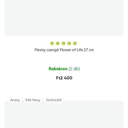
A
termék
átlagos
Flexity csengő Flower of Life 27 cm
értékelése
5-
ből
5,0
csillag.
Raktáron
(2 db)
Ft2 400
Arany
Kék Navy
Sötétzöld