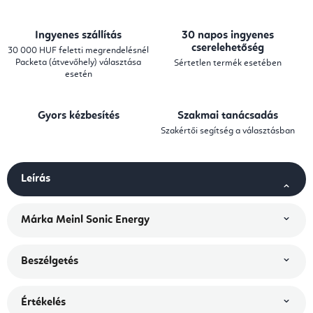
Ingyenes szállítás
30 napos ingyenes
cserelehetőség
30 000 HUF feletti megrendelésnél
Packeta (átvevőhely) választása
Sértetlen termék esetében
esetén
Gyors kézbesítés
Szakmai tanácsadás
Szakértői segítség a választásban
Leírás
Márka
Meinl Sonic Energy
Beszélgetés
Értékelés