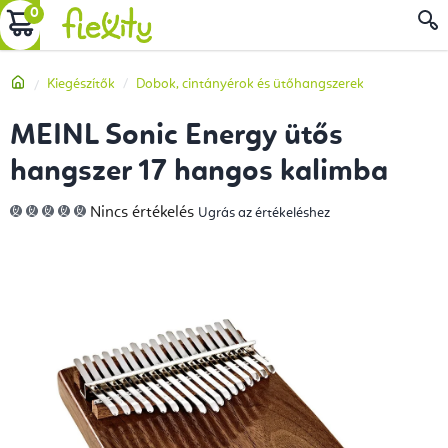
Ugrás
KOSÁR
a
fő
Kezdőlap
Kiegészítők
Dobok, cintányérok és ütőhangszerek
tartalomhoz
MEINL Sonic Energy ütős
hangszer 17 hangos kalimba
A
Nincs értékelés
Ugrás az értékeléshez
termék
átlagos
értékelése
5-
ből
0,0
csillag.