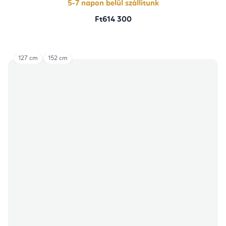
5-7 napon belül szállítunk
Ft614 300
127 cm
152 cm