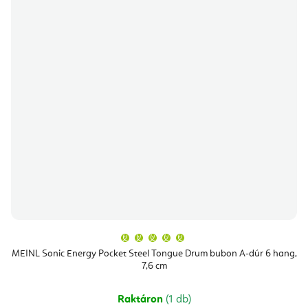
A
termék
átlagos
MEINL Sonic Energy Pocket Steel Tongue Drum bubon A-dúr 6 hang,
értékelése
7,6 cm
5-
ből
5,0
csillag.
Raktáron
(1 db)