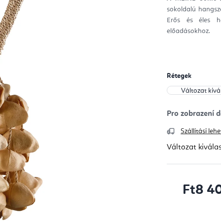
ből
sokoldalú hangsze
0,0
csill
Erős és éles h
előadásokhoz.
Rétegek
Szállítási le
Változat kivála
Ft8 4
Egységár: