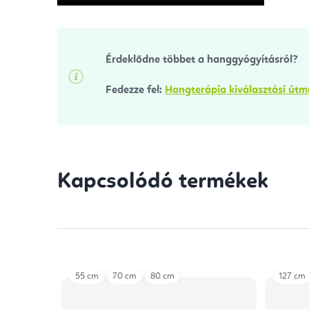
Érdeklődne többet a hanggyógyításról?
Fedezze fel:
Hangterápia kiválasztási út
Kapcsolódó termékek
55 cm
70 cm
80 cm
127 cm