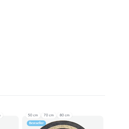
m
50 cm
70 cm
80 cm
Bestseller