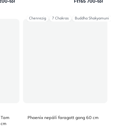
200-tól
Ft165 700-tól
Chenrezig
7 Chakras
Buddha Shakyamuni
m Tam
Phoenix nepáli faragott gong 60 cm
 cm