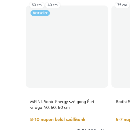
60 cm
40 cm
35 cm
Bestseller
MEINL Sonic Energy szélgong Élet
Bodhi 
virága 40, 50, 60 cm
8-10 napon belül szállítunk
5-7 nap