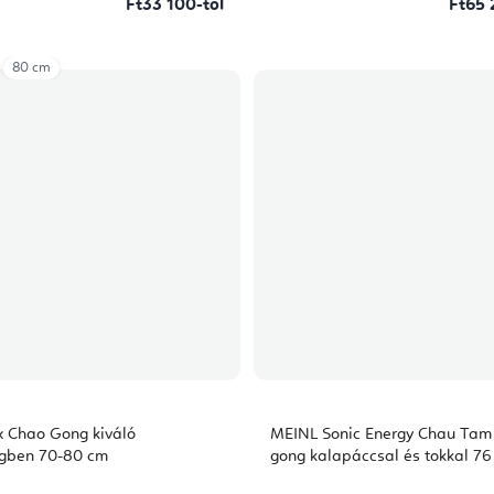
Ft33 100-tól
Ft65 
80 cm
x Chao Gong kiváló
MEINL Sonic Energy Chau Ta
gben 70-80 cm
gong kalapáccsal és tokkal 76