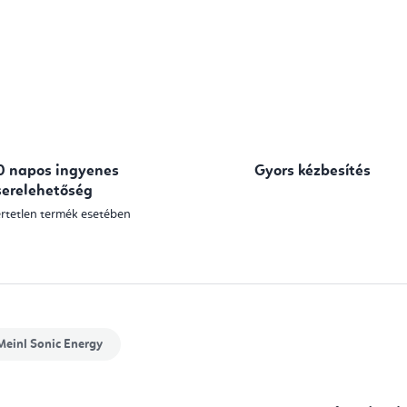
0 napos ingyenes
Gyors kézbesítés
serelehetőség
rtetlen termék esetében
einl Sonic Energy