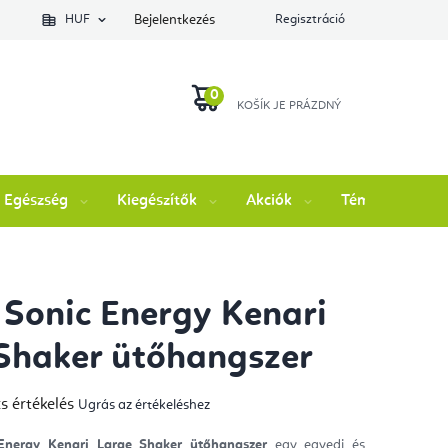
lés állapotát
HUF
Bejelentkezés
Regisztráció
KOSÁR
Egészség
Kiegészítők
Akciók
Témák
M
Sonic Energy Kenari
Shaker ütőhangszer
s értékelés
Ugrás az értékeléshez
mék
gos
kelése
nergy Kenari Large Shaker ütőhangszer
egy egyedi és