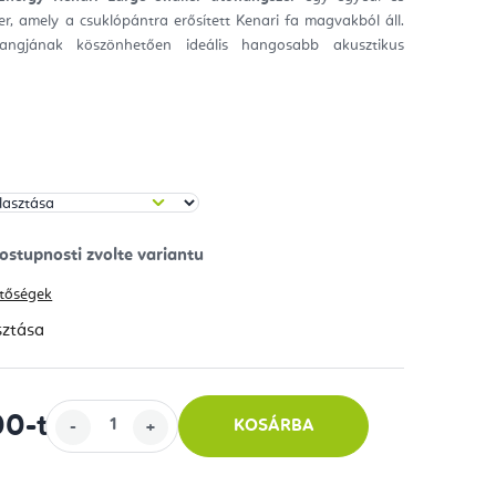
r, amely a csuklópántra erősített
Kenari fa magvakból áll.
ag.
angjának köszönhetően ideális hangosabb akusztikus
hetőségek
sztása
00
-tól
KOSÁRBA