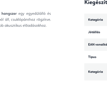
Kiegészí
 hangszer
egy egyedülálló és
l áll, csuklópánthoz rögzítve.
Kategória
abb akusztikus előadásokhoz.
Jótállás
EAN vonalk
Típus
Kategória