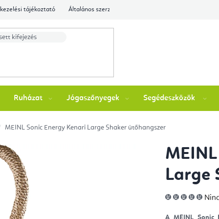
kezelési tájékoztató
Általános szerződési feltételek
Ellenőrizze a rende
Ruházat
Jógaszőnyegek
Segédeszközök
MEINL Sonic Energy Kenari Large Shaker ütőhangszer
MEINL 
Large 
A
Ninc
ter
átla
érté
A MEINL Sonic E
5-