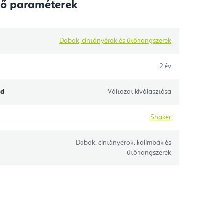
tő paraméterek
Dobok, cintányérok és ütőhangszerek
2 év
ód
Változat kiválasztása
Shaker
Dobok, cintányérok, kalimbák és
ütőhangszerek