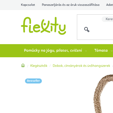
Ugrás
Kapcsolat
Panaszeljárás és az áruk visszaszállítása
Adat
a
fő
tartalomhoz
Pomůcky na jógu, pilates, cvičení
Témata
Kezdőlap
Kiegészítők
Dobok, cintányérok és ütőhangszerek
Bestseller