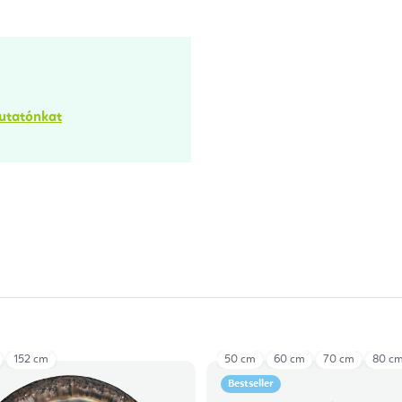
mutatónkat
152 cm
50 cm
60 cm
70 cm
80 c
Bestseller