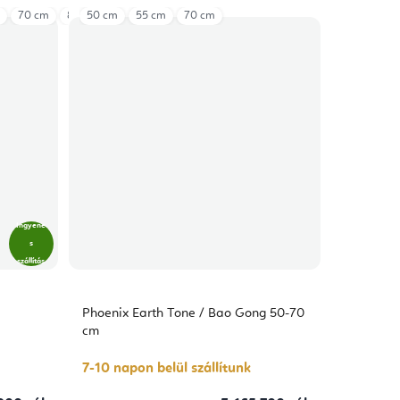
70 cm
80 cm
50 cm
55 cm
70 cm
Ingyene
s
szállítás
Phoenix Earth Tone / Bao Gong 50-70
cm
7-10 napon belül szállítunk