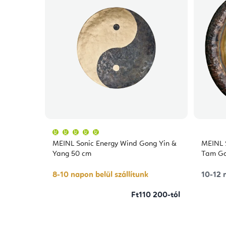
A
termék
átlagos
MEINL Sonic Energy Wind Gong Yin &
MEINL 
értékelése
5-
Yang 50 cm
Tam G
ből
5,0
csillag.
8-10 napon belül szállítunk
10-12 n
Ft110 200-tól