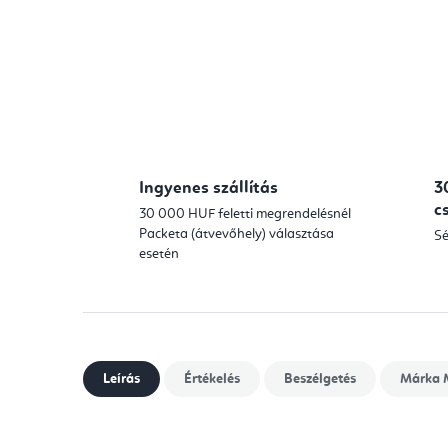
Ingyenes szállítás
3
c
30 000 HUF feletti megrendelésnél
Packeta (átvevőhely) választása
Sé
esetén
Leírás
Értékelés
Beszélgetés
Márka
M