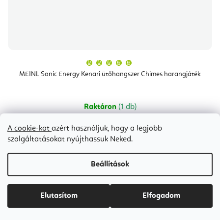
A
termék
átlagos
MEINL Sonic Energy Kenari ütőhangszer Chimes harangjáték
értékelése
5-
ből
5,0
csillag.
Raktáron
(1 db)
Ft12 900-tól
A cookie-kat
azért használjuk, hogy a legjobb
szolgáltatásokat nyújthassuk Neked.
100 cm
40 cm
60 cm
Beállítások
Bestseller
Elutasítom
Elfogadom