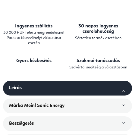
Ingyenes szállítás
30 napos ingyenes
cserelehetőség
30 000 HUF feletti megrendelésnél
Packeta (átvevőhely) választása
Sértetlen termék esetében
esetén
Gyors kézbesítés
Szakmai tanácsadás
Szakértői segítség a választásban
Leírás
Márka
Meinl Sonic Energy
Beszélgetés