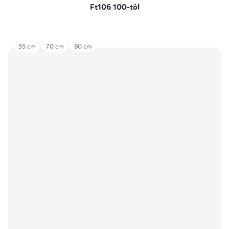
Ft106 100-tól
55 cm
70 cm
80 cm