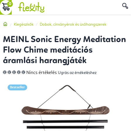
Ugrás
KOSÁR
a
fő
Kezdőlap
Kiegészítők
Dobok, cintányérok és ütőhangszerek
tartalomhoz
MEINL Sonic Energy Meditation
Flow Chime meditációs
áramlási harangjáték
A
Nincs értékelés
Ugrás az értékeléshez
termék
átlagos
értékelése
5-
Bestseller
ből
0,0
csillag.