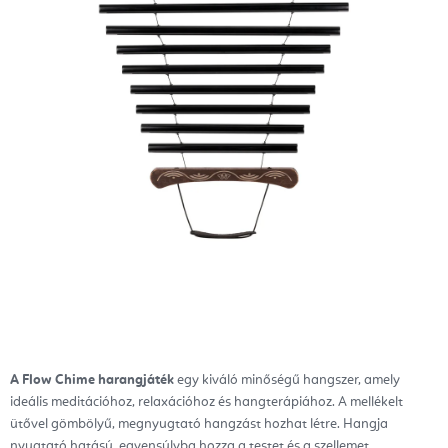
A Flow Chime harangjáték
egy kiváló minőségű hangszer, amely
ideális meditációhoz, relaxációhoz és hangterápiához.
A mellékelt
ütővel gömbölyű, megnyugtató hangzást hozhat létre. Hangja
nyugtató hatású, egyensúlyba hozza a testet és a szellemet.