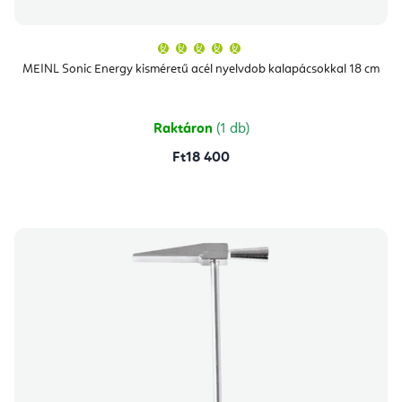
A
termék
átlagos
MEINL Sonic Energy kisméretű acél nyelvdob kalapácsokkal 18 cm
értékelése
5-
ből
5,0
csillag.
Raktáron
(1 db)
Ft18 400