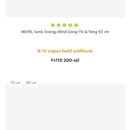
A
termék
átlagos
MEINL Sonic Energy Wind Gong Yin & Yang 50 cm
értékelése
5-
ből
5,0
csillag.
8-10 napon belül szállítunk
Ft110 200-tól
70 cm
80 cm