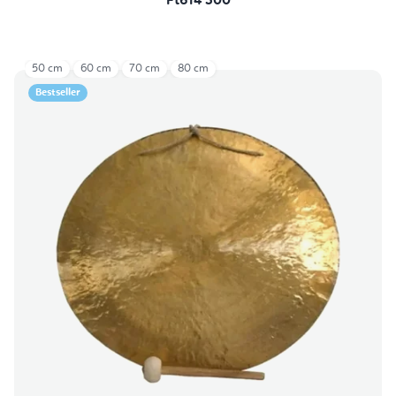
Ft614 300
50 cm
60 cm
70 cm
80 cm
Bestseller