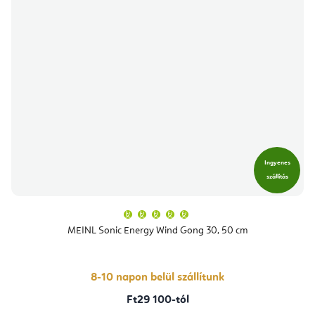
Ingyenes
szállítás
A
termék
átlagos
MEINL Sonic Energy Wind Gong 30, 50 cm
értékelése
5-
ből
5,0
csillag.
8-10 napon belül szállítunk
Ft29 100-tól