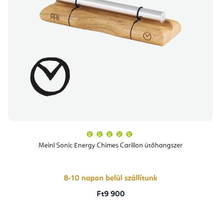
A
termék
átlagos
Meinl Sonic Energy Chimes Carillon ütőhangszer
értékelése
5-
ből
5,0
csillag.
8-10 napon belül szállítunk
Ft9 900