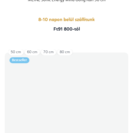
MEINL Sonic Energy Wind Gong Kun 50 cm
8-10 napon belül szállítunk
Ft91 800-tól
50 cm
60 cm
70 cm
80 cm
Bestseller