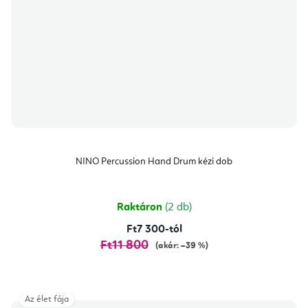
NINO Percussion Hand Drum kézi dob
Raktáron
(2 db)
Ft7 300-tól
Ft11 800
(akár: –39 %)
Az élet fája