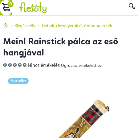
Ugrás
KOSÁR
a
fő
Kezdőlap
Kiegészítők
Dobok, cintányérok és ütőhangszerek
tartalomhoz
Meinl Rainstick pálca az eső
hangjával
A
Nincs értékelés
Ugrás az értékeléshez
termék
átlagos
értékelése
5-
Bestseller
ből
0,0
csillag.