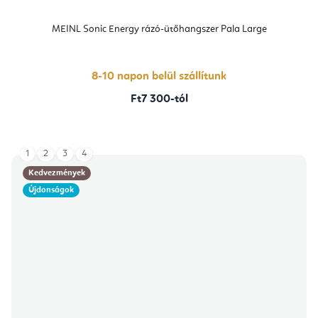
MEINL Sonic Energy rázó-ütőhangszer Pala Large
8-10 napon belül szállítunk
Ft7 300-tól
1
2
3
4
Kedvezmények
Újdonságok