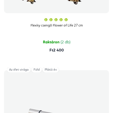
A
termék
átlagos
Flexity csengő Flower of Life 27 cm
értékelése
5-
ből
5,0
csillag.
Raktáron
(2 db)
Ft2 400
Az élet virága
Föld
Plátói év