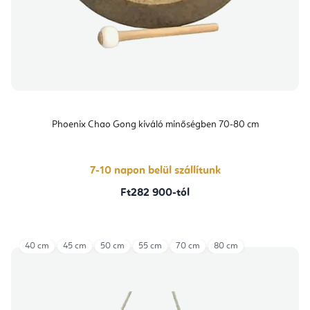
Phoenix Chao Gong kiváló minőségben 70-80 cm
7-10 napon belül szállítunk
Ft282 900-tól
40 cm
45 cm
50 cm
55 cm
70 cm
80 cm