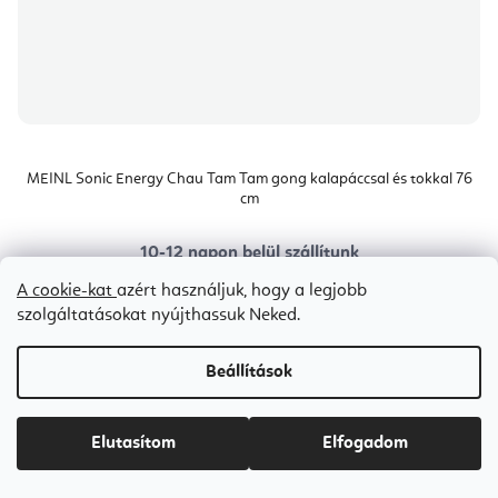
MEINL Sonic Energy Chau Tam Tam gong kalapáccsal és tokkal 76
cm
10-12 napon belül szállítunk
Ft331 400
A cookie-kat
azért használjuk, hogy a legjobb
szolgáltatásokat nyújthassuk Neked.
Beállítások
70 cm
80 cm
Elutasítom
Elfogadom