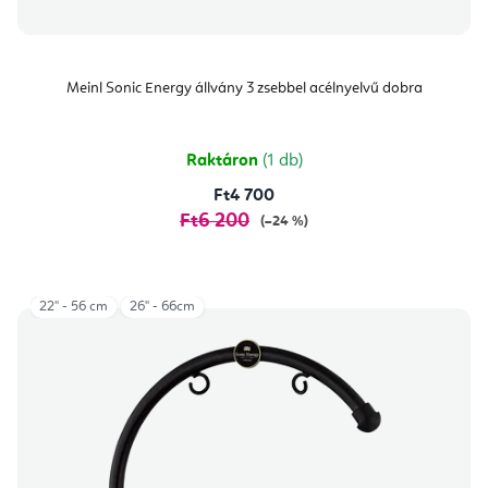
Meinl Sonic Energy állvány 3 zsebbel acélnyelvű dobra
Raktáron
(1 db)
Ft4 700
Ft6 200
(–24 %)
22" - 56 cm
26'' - 66cm