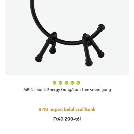
A
termék
átlagos
MEINL Sonic Energy Gong/Tam Tam stand gong
értékelése
5-
ből
5,0
csillag.
8-10 napon belül szállítunk
Ft40 200-tól