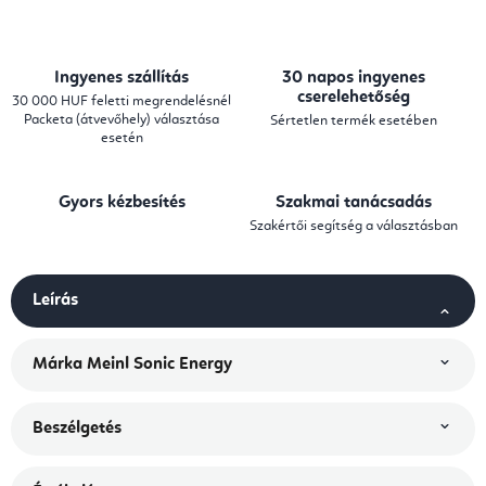
Ingyenes szállítás
30 napos ingyenes
cserelehetőség
30 000 HUF feletti megrendelésnél
Packeta (átvevőhely) választása
Sértetlen termék esetében
esetén
Gyors kézbesítés
Szakmai tanácsadás
Szakértői segítség a választásban
Leírás
Márka
Meinl Sonic Energy
Beszélgetés