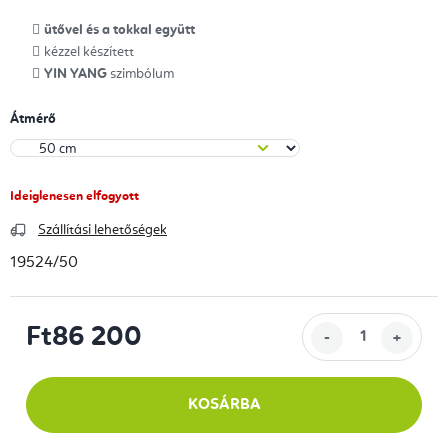
ütővel és a tokkal együtt
kézzel készített
YIN YANG
szimbólum
Átmérő
Ideiglenesen elfogyott
Szállítási lehetőségek
19524/50
Ft86 200
Egységár:
KOSÁRBA