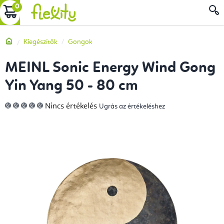
Ugrás
KOSÁR
a
fő
Kezdőlap
Kiegészítők
Gongok
tartalomhoz
MEINL Sonic Energy Wind Gong
Yin Yang 50 - 80 cm
A
Nincs értékelés
Ugrás az értékeléshez
termék
átlagos
értékelése
5-
ből
0,0
csillag.