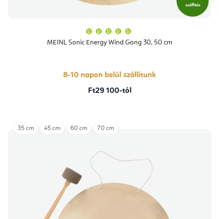
szállítás
A
termék
átlagos
MEINL Sonic Energy Wind Gong 30, 50 cm
értékelése
5-
ből
5,0
csillag.
8-10 napon belül szállítunk
Ft29 100-tól
35 cm
45 cm
60 cm
70 cm