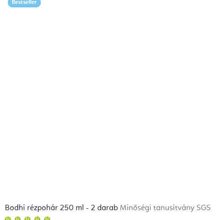
Bestseller
Bestseller
Bestseller
Bestseller
Bestseller
Bestseller
Bestseller
Bestseller
Bodhi rézpohár 250 ml - 2 darab
Minőségi tanusitvány SGS
A