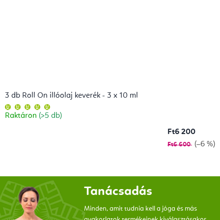
3 db Roll On illóolaj keverék - 3 x 10 ml
A
termék
Raktáron
(>5 db)
átlagos
értékelése
5-
Ft6 200
ből
5,0
(–6 %)
Ft6 600
csillag.
Tanácsadás
Minden, amit tudnia kell a jóga és más
gyakorlatok termékeinek kiválasztásakor