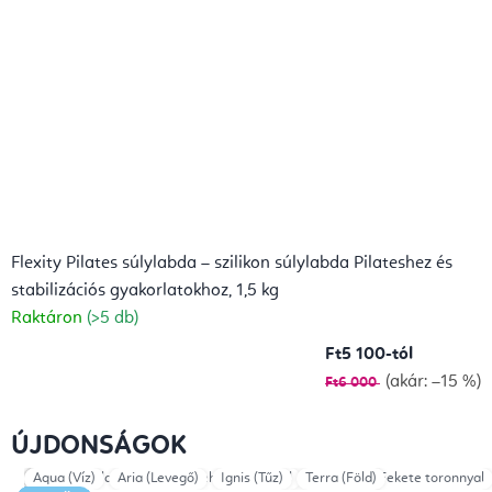
Flexity Pilates súlylabda – szilikon súlylabda Pilateshez és
stabilizációs gyakorlatokhoz, 1,5 kg
Raktáron
(>5 db)
Ft5 100-tól
(akár: –15 %)
Ft6 000
ÚJDONSÁGOK
Az élet virága
Reformer
Fekete
Barna
Aqua (Víz)
Black Edition
Rózsaszín
Black Edition
Aria (Levegő)
Ornaments
Sage Green
Fehér toronnyal
C8+legs+box+platform+jump
Ignis (Tűz)
Ivory 1kg
Terra (Föld)
Fekete
Fekete toronnyal
C8 Noir+leg