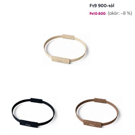
v
Ft9 900-tól
(akár: –8 %)
Ft10 800
e
d
a
S
h
o
p