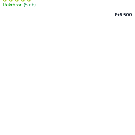
termék
Raktáron
(5 db)
átlagos
értékelése
5-
Ft6 500
ből
5,0
csillag.