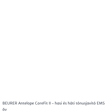
BEURER Antelope CoreFit II – hasi és háti tónusjavító EMS
öv