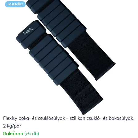
Bestseller
i
t
á
c
i
ó
é
s
A
y
Flexity boka- és csuklósúlyok – szilikon csukló- és bokasúlyok,
u
2 kg/pár
r
Raktáron
(>5 db)