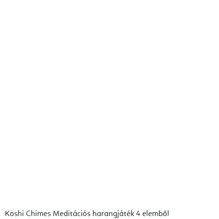
5,0
csillag.
Koshi Chimes Meditációs harangjáték 4 elemből