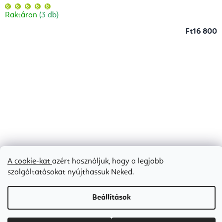
A
termék
Raktáron
(3 db)
átlagos
értékelése
5-
Ft16 800
ből
5,0
csillag.
A cookie-kat
azért használjuk, hogy a legjobb
szolgáltatásokat nyújthassuk Neked.
Beállítások