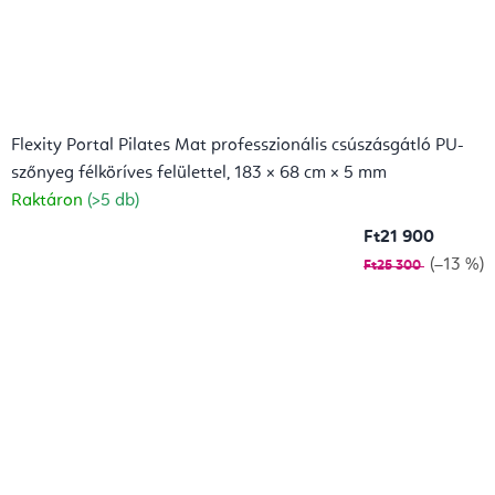
Flexity Portal Pilates Mat professzionális csúszásgátló PU-
szőnyeg félköríves felülettel, 183 × 68 cm × 5 mm
Raktáron
(>5 db)
Ft21 900
(–13 %)
Ft25 300