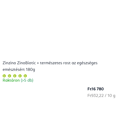
Zinzino ZinoBiotic + természetes rost az egészséges
emésztésért 180g
A
termék
Raktáron
(>5 db)
átlagos
értékelése
5-
Ft16 780
ből
5,0
Egységár:
Ft932,22 / 10 g
csillag.