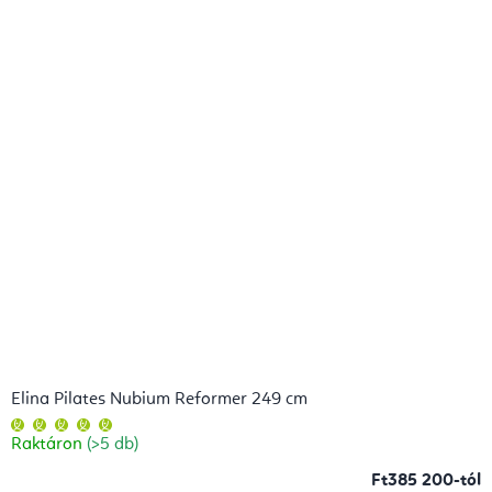
Elina Pilates Nubium Reformer 249 cm
A
termék
Raktáron
(>5 db)
átlagos
értékelése
5-
Ft385 200-tól
ből