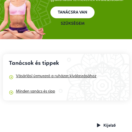
TANÁCSRA VAN
SZÜKSÉGEM
Tanácsok és tippek
Vásárlási útmutató a ruházat kiválastásához
Minden tanács és tipp
Termékismertetők,
Videó
gyakorlatok,
Kijelző
tanácsadó
tippek és trükkök