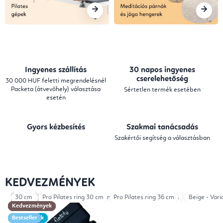
a
,
P
i
Ingyenes szállítás
30 napos ingyenes
l
cserelehetőség
30 000 HUF feletti megrendelésnél
Packeta (átvevőhely) választása
Sértetlen termék esetében
a
esetén
t
Gyors kézbesítés
Szakmai tanácsadás
e
Szakértői segítség a választásban
s
,
KEDVEZMÉNYEK
M
Beige - Variant A
Fekete
Fekete
Fekete
Fekete
Fekete
30 cm
Pro Pilates ring 30 cm
Beige
Mocha
Beige
Mocha
Brown
Brown
Black - Variant A
Beige
Beige
Pro Pilates ring 36 cm
Mocha - Variant A
Beige - Vari
e
Kedvezmények
Kedvezmények
Kedvezmények
Kedvezmények
Kedvezmények
Kedvezmények
Kedvezmények
Kedvezmények
Újdonságok
Újdonságok
Újdonságok
Újdonságok
Újdonságok
Újdonságok
Bestseller
Bestseller
d