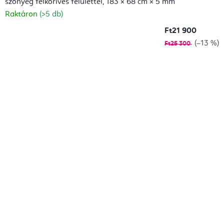
szőnyeg félköríves felülettel, 183 × 68 cm × 5 mm
Raktáron
(>5 db)
Ft21 900
(–13 %)
Ft25 300