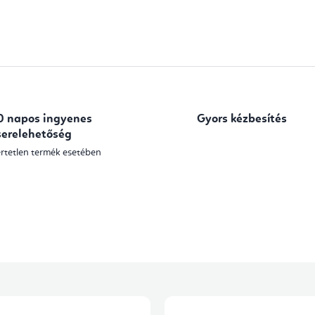
s
e
l
e
m
0 napos ingyenes
Gyors kézbesítés
e
serelehetőség
rtetlen termék esetében
i