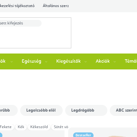
kezelési tájékoztató
Általános szerződési feltételek
Ellenőrizze a rende
zök
Egészség
Kiegészítők
Akciók
Témá
erűbb
Legolcsóbb elöl
Legdrágább
ABC szerin
Fekete
Kék
Kékeszöld
Sötét vörös
Mango
Forest Green
Midni
Bestseller