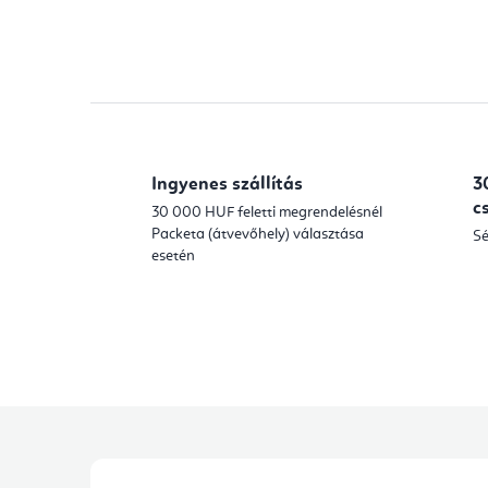
Ingyenes szállítás
3
c
30 000 HUF feletti megrendelésnél
Packeta (átvevőhely) választása
Sé
esetén
L