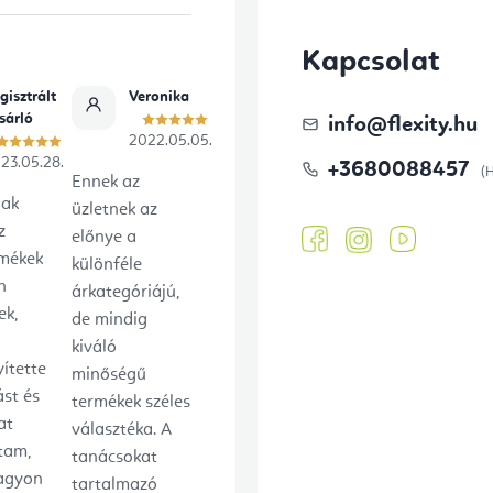
Kapcsolat
gisztrált
Veronika
sárló
info
@
flexity.hu
2022.05.05.
23.05.28.
+3680088457
Ennek az
lak
üzletnek az
z
előnye a
rmékek
különféle
n
árkategóriájú,
ek,
de mindig
kiváló
ítette
minőségű
ást és
termékek széles
at
választéka. A
tam,
tanácsokat
agyon
tartalmazó