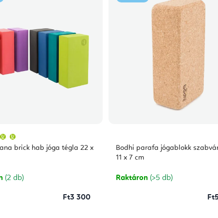
A
termék
átlagos
ana brick hab jóga tégla 22 x
Bodhi parafa jógablokk szabvá
értékelése
5-
11 x 7 cm
ből
5,0
csillag.
on
(2 db)
Raktáron
(>5 db)
Ft3 300
Ft