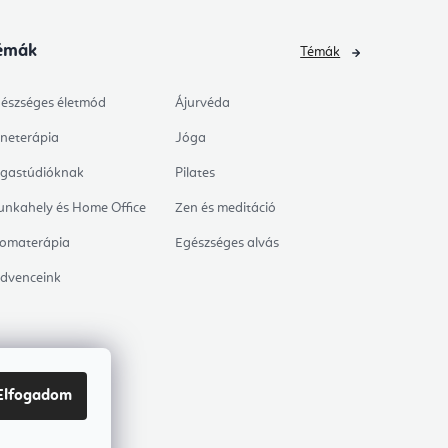
émák
Témák
észséges életmód
Ájurvéda
neterápia
Jóga
gastúdióknak
Pilates
nkahely és Home Office
Zen és meditáció
omaterápia
Egészséges alvás
dvenceink
Elfogadom