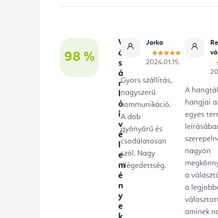
á
b
V
Jarka
Re
l
á
vá
98 %
s
2024.01.15.
é
20
á
Gyors szállítás,
r
c
A hangtá
nagyszerű
l
hangjai a
ó
kommunikáció.
i
egyes te
A dob
v
leírásába
gyönyörű és
é
szerepeln
csodálatosan
l
nagyon
szól. Nagy
e
megkönny
m
elégedettség.
é
a választ
n
a legjobb
y
választot
e
aminek n
k