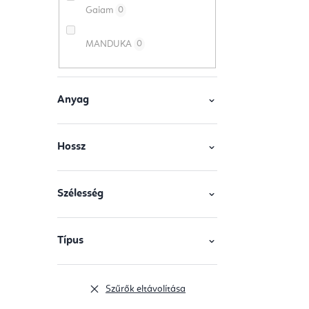
á
Gaiam
0
s
j
MANDUKA
0
e
a
Anyag
Hossz
Szélesség
Típus
Szűrők eltávolítása