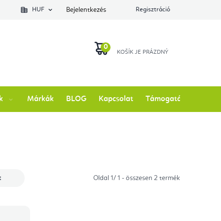
lés állapotát
HUF
Bejelentkezés
Regisztráció
KOSÁR
k
Márkák
BLOG
Kapcsolat
Támogatás
t
Oldal
1
/
1
- összesen
2
termék
ght Blue
Lilac