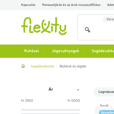
Ugrás
Kapcsolat
Panaszeljárás és az áruk visszaszállítása
Adat
a
fő
tartalomhoz
Ruházat
Jógaszőnyegek
Segédeszkö
Kezdőlap
Segédeszközök
Blokkok és téglák
Ár
O
T
Legnépsz
l
e
Ft
3300
Ft
5000
termékek
Bordó
d
r
Bestseller