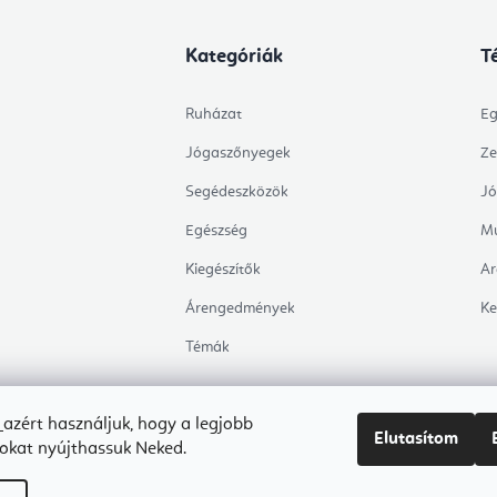
Kategóriák
T
Ruházat
Eg
Jógaszőnyegek
Ze
Segédeszközök
Jó
Egészség
Mu
Kiegészítők
Ar
Árengedmények
Ke
Témák
t
azért használjuk, hogy a legjobb
Elutasítom
sokat nyújthassuk Neked.
Copyright 2026
Flexity
. Minden jog fenntartva.
Süti beállítások szerkesztése