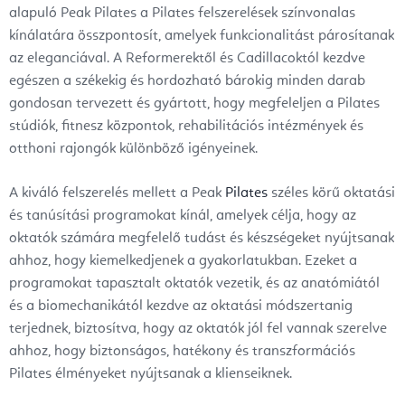
alapuló Peak Pilates a Pilates felszerelések színvonalas
kínálatára összpontosít, amelyek funkcionalitást párosítanak
az eleganciával. A Reformerektől és Cadillacoktól kezdve
egészen a székekig és hordozható bárokig minden darab
gondosan tervezett és gyártott, hogy megfeleljen a Pilates
stúdiók, fitnesz központok, rehabilitációs intézmények és
otthoni rajongók különböző igényeinek.
A kiváló felszerelés mellett a Peak
Pilates
széles körű oktatási
és tanúsítási programokat kínál, amelyek célja, hogy az
oktatók számára megfelelő tudást és készségeket nyújtsanak
ahhoz, hogy kiemelkedjenek a gyakorlatukban. Ezeket a
programokat tapasztalt oktatók vezetik, és az anatómiától
és a biomechanikától kezdve az oktatási módszertanig
terjednek, biztosítva, hogy az oktatók jól fel vannak szerelve
ahhoz, hogy biztonságos, hatékony és transzformációs
Pilates élményeket nyújtsanak a klienseiknek.