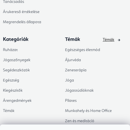
Tanácsadás
Árukereső értékelése
Megrendelés állapota
Kategóriák
Témák
Témák
Ruházat
Egészséges életmód
Jógaszőnyegek
Ájurvéda
Segédeszközök
Zeneterápia
Egészség
Jóga
Kiegészítők
Jógastúdióknak
Árengedmények
Pilates
Témák
Munkahely és Home Office
Zen és meditáció