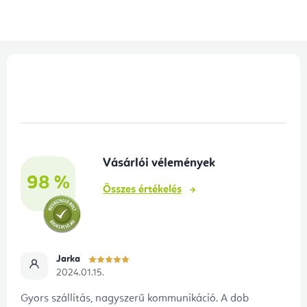
L
á
b
l
é
Vásárlói vélemények
c
98 %
Összes értékelés
Jarka
2024.01.15.
Gyors szállítás, nagyszerű kommunikáció. A dob