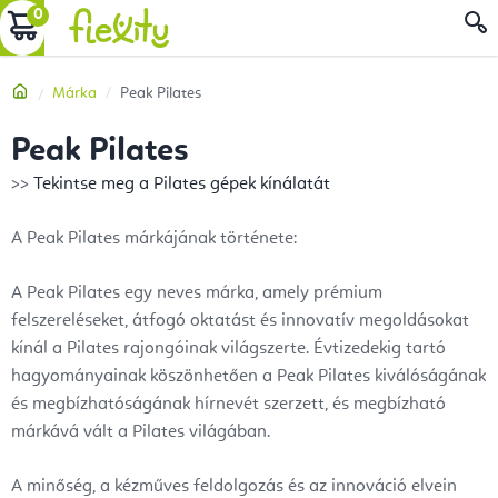
Ugrás
KOSÁR
a
fő
Kezdőlap
Márka
Peak Pilates
tartalomhoz
Peak Pilates
>>
Tekintse meg a Pilates gépek kínálatát
A Peak Pilates márkájának története:
A Peak Pilates egy neves márka, amely prémium
felszereléseket, átfogó oktatást és innovatív megoldásokat
kínál a Pilates rajongóinak világszerte. Évtizedekig tartó
hagyományainak köszönhetően a Peak Pilates kiválóságának
és megbízhatóságának hírnevét szerzett, és megbízható
márkává vált a Pilates világában.
A minőség, a kézműves feldolgozás és az innováció elvein