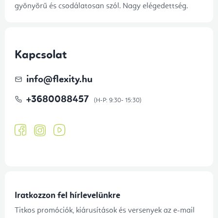
gyönyörű és csodálatosan szól. Nagy elégedettség.
Kapcsolat
info
@
flexity.hu
+3680088457
Iratkozzon fel hírlevelünkre
Titkos promóciók, kiárusítások és versenyek az e-mail