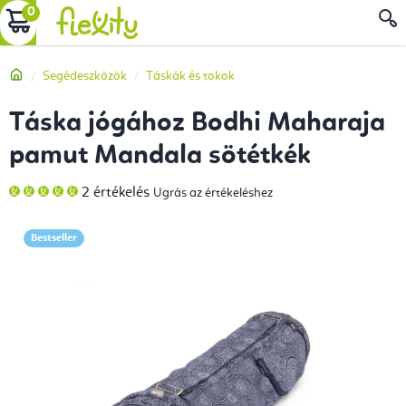
Ugrás
KOSÁR
a
fő
Kezdőlap
Segédeszközök
Táskák és tokok
tartalomhoz
Táska jógához Bodhi Maharaja
pamut Mandala sötétkék
A
2 értékelés
Ugrás az értékeléshez
termék
átlagos
értékelése
5-
Bestseller
ből
5,0
csillag.