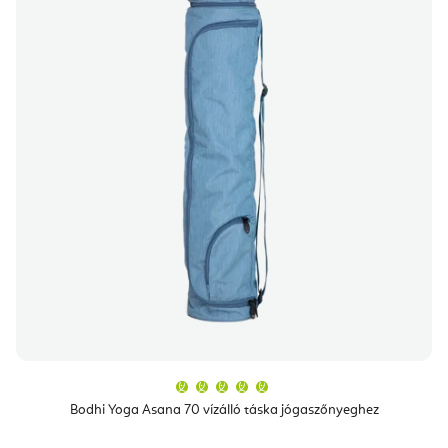
A
termék
átlagos
Bodhi Yoga Asana 70 vízálló táska jógaszőnyeghez
értékelése
5-
ből