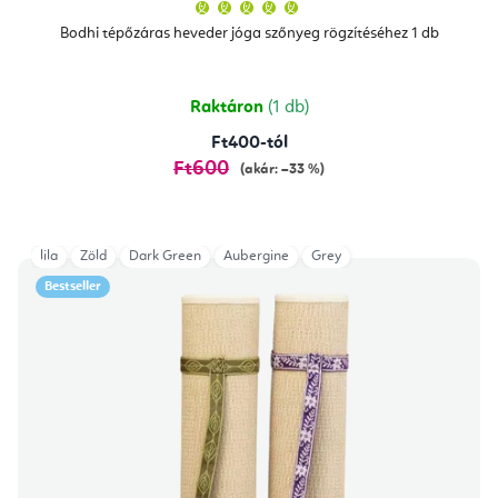
A
termék
átlagos
Bodhi tépőzáras heveder jóga szőnyeg rögzítéséhez 1 db
értékelése
5-
ből
5,0
csillag.
Raktáron
(1 db)
Ft400-tól
Ft600
(akár: –33 %)
lila
Zöld
Dark Green
Aubergine
Grey
Bestseller