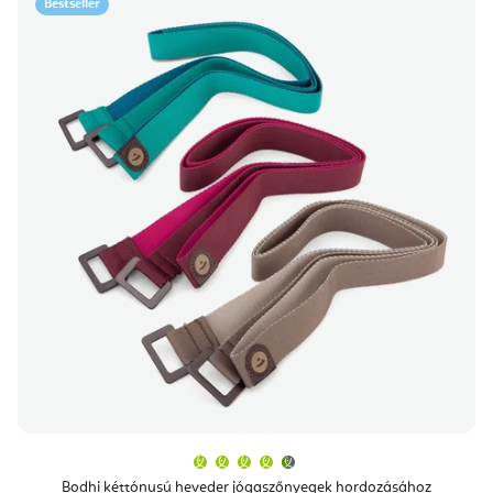
Bestseller
A
termék
átlagos
Bodhi kéttónusú heveder jógaszőnyegek hordozásához