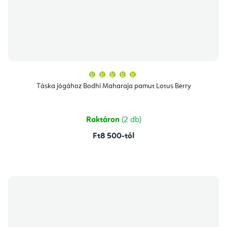
A
termék
átlagos
Táska jógához Bodhi Maharaja pamut Lotus Berry
értékelése
5-
ből
5,0
csillag.
Raktáron
(2 db)
Ft8 500-tól