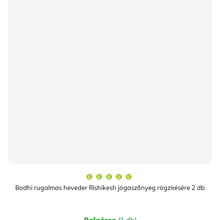
A
termék
átlagos
Bodhi rugalmas heveder Rishikesh jógaszőnyeg rögzítésére 2 db
értékelése
5-
ből
5,0
csillag.