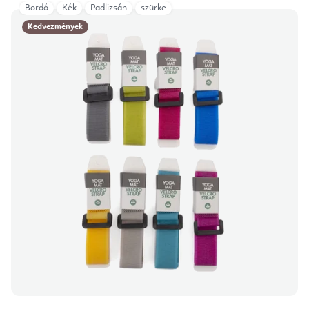
Bordó
Kék
Padlizsán
szürke
Kedvezmények