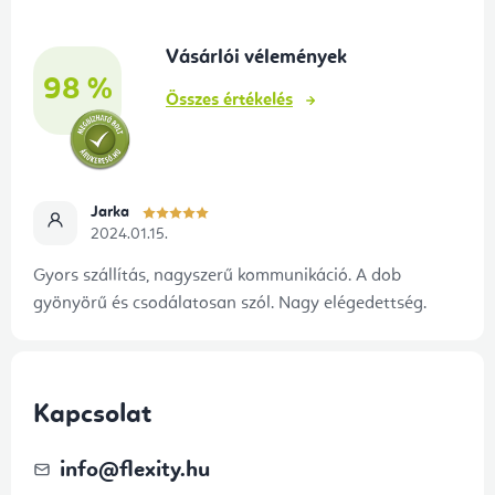
l
é
Vásárlói vélemények
c
98 %
Összes értékelés
Jarka
2024.01.15.
Gyors szállítás, nagyszerű kommunikáció. A dob
gyönyörű és csodálatosan szól. Nagy elégedettség.
Kapcsolat
info
@
flexity.hu