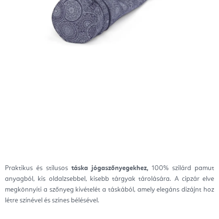
Praktikus és stílusos
táska jógaszőnyegekhez,
100% szilárd pamut
anyagból, kis oldalzsebbel, kisebb tárgyak tárolására. A cipzár elve
megkönnyíti a szőnyeg kivételét a táskából, amely elegáns dizájnt hoz
létre színével és színes bélésével.