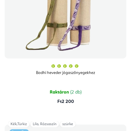
A
termék
átlagos
Bodhi heveder jógaszőnyegekhez
értékelése
5-
ből
5,0
csillag.
Raktáron
(2 db)
Ft2 200
Kék,Türkiz
Lila, Rózsaszín
szürke