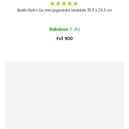
A
termék
átlagos
Bodhi Roll n Go mini jógatáska sötétkék 35,5 x 25,5 cm
értékelése
5-
ből
5,0
csillag.
Raktáron
(1 db)
Ft3 900