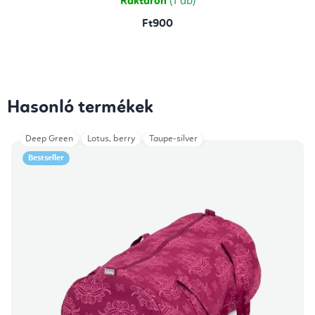
Raktáron
(1 db)
Ft900
Hasonló termékek
Deep Green
Lotus, berry
Taupe-silver
Bestseller