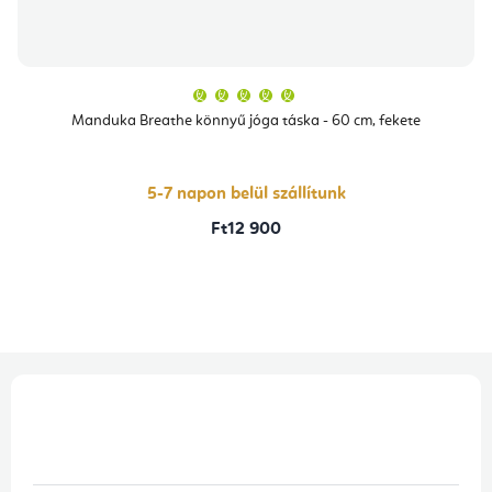
A
termék
átlagos
Manduka Breathe könnyű jóga táska - 60 cm, fekete
értékelése
5-
ből
5,0
csillag.
5-7 napon belül szállítunk
Ft12 900
L
á
b