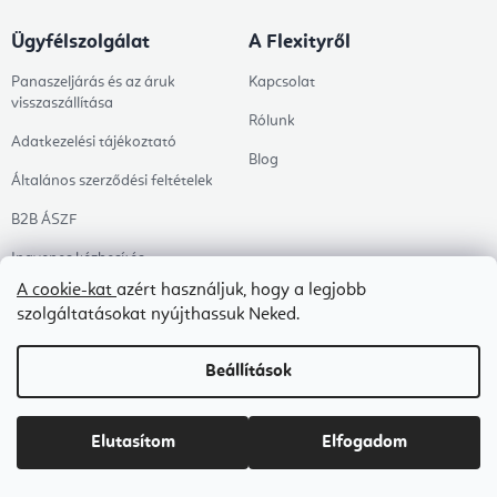
Ügyfélszolgálat
A Flexityről
Panaszeljárás és az áruk
Kapcsolat
visszaszállítása
Rólunk
Adatkezelési tájékoztató
Blog
Általános szerződési feltételek
B2B ÁSZF
Ingyenes kézbesítés
A cookie-kat
azért használjuk, hogy a legjobb
Tanácsadás
szolgáltatásokat nyújthassuk Neked.
Árukereső értékelése
Beállítások
Megrendelés állapota
Kategóriák
Témák
Elutasítom
Elfogadom
Témák
Ruházat
Egészséges életmód