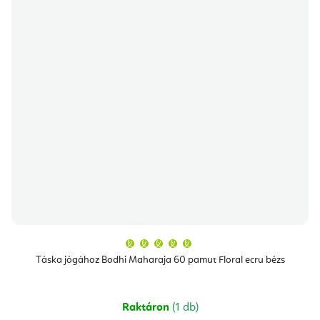
A
termék
átlagos
Táska jógához Bodhi Maharaja 60 pamut Floral ecru bézs
értékelése
5-
ből
5,0
csillag.
Raktáron
(1 db)