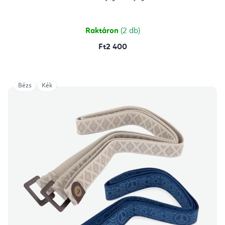
értékelése
5-
ből
4,7
csillag.
Raktáron
(2 db)
Ft2 400
Bézs
Kék