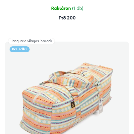
5,0
csillag.
Raktáron
(1 db)
Ft8 200
Jacquard világos-barack
Bestseller