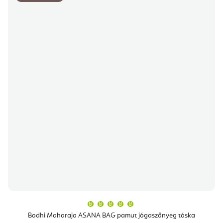
A
termék
átlagos
Bodhi Maharaja ASANA BAG pamut jógaszőnyeg táska
értékelése