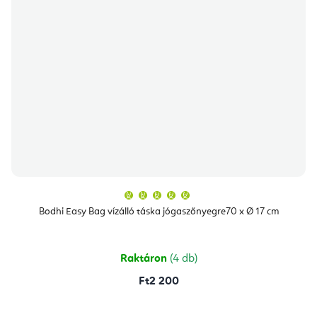
A
termék
átlagos
Bodhi Easy Bag vízálló táska jógaszőnyegre70 x Ø 17 cm
értékelése
5-
ből
5,0
csillag.
Raktáron
(4 db)
Ft2 200