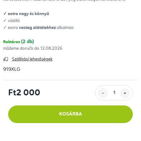
✓ extra nagy és könnyű
✓ vízálló
✓ extra
vastag alátétekhez
alkalmas
(2 db)
Raktáron
12.08.2026
Szállítási lehetőségek
919XLG
Ft2 000
Egységár:
KOSÁRBA