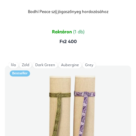
Bodhi Peace szíj jógaszőnyeg hordozásához
Raktáron
(1 db)
Ft2 400
lila
Zöld
Dark Green
Aubergine
Grey
Bestseller