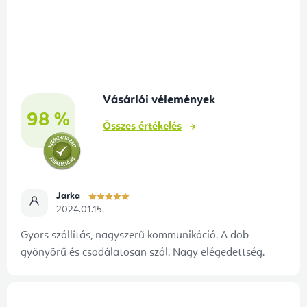
L
á
b
l
é
Vásárlói vélemények
c
98 %
Összes értékelés
Jarka
2024.01.15.
Gyors szállítás, nagyszerű kommunikáció. A dob
gyönyörű és csodálatosan szól. Nagy elégedettség.