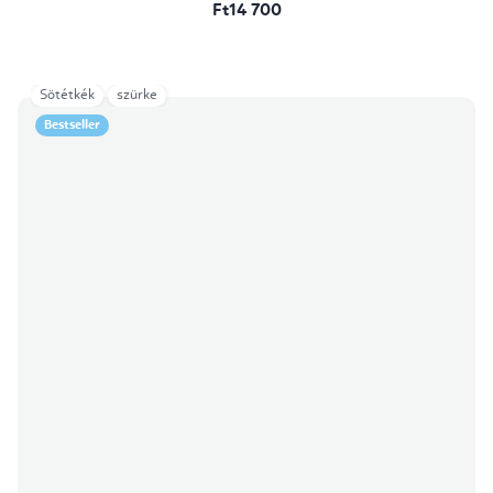
Ft14 700
Sötétkék
szürke
Bestseller