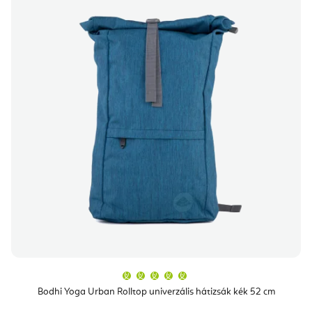
A
termék
átlagos
Bodhi Yoga Urban Rolltop univerzális hátizsák kék 52 cm
értékelése
5-