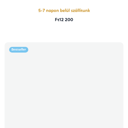
ből
5,0
csillag.
5-7 napon belül szállítunk
Ft12 200
Bestseller