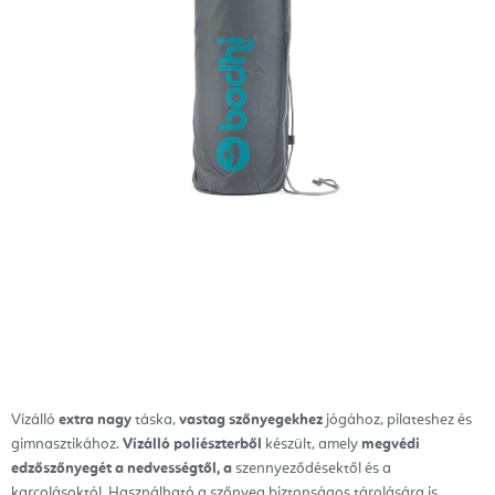
Vízálló
extra nagy
táska,
vastag szőnyegekhez
jógához, pilateshez és
gimnasztikához.
Vízálló poliészterből
készült, amely
megvédi
edzőszőnyegét a nedvességtől, a
szennyeződésektől és a
karcolásoktól. Használható a szőnyeg biztonságos tárolására is.