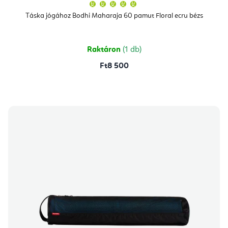
A
termék
átlagos
Táska jógához Bodhi Maharaja 60 pamut Floral ecru bézs
értékelése
5-
ből
5,0
csillag.
Raktáron
(1 db)
Ft8 500