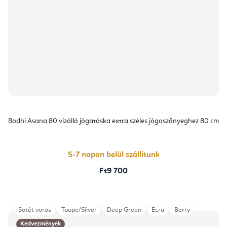
Bodhi Asana 80 vízálló jógatáska extra széles jógaszőnyeghez 80 cm
5-7 napon belül szállítunk
Ft9 700
Sötét vörös
Taupe/Silver
Deep Green
Ecru
Berry
Kedvezmények