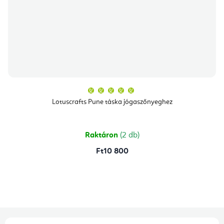
A
termék
átlagos
Lotuscrafts Pune táska jógaszőnyeghez
értékelése
5-
ből
5,0
csillag.
Raktáron
(2 db)
Ft10 800