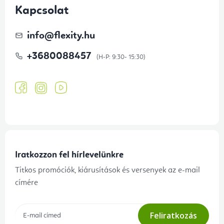
Kapcsolat
info
@
flexity.hu
+3680088457
Iratkozzon fel hírlevelünkre
Titkos promóciók, kiárusítások és versenyek az e-mail
címére
Feliratkozás