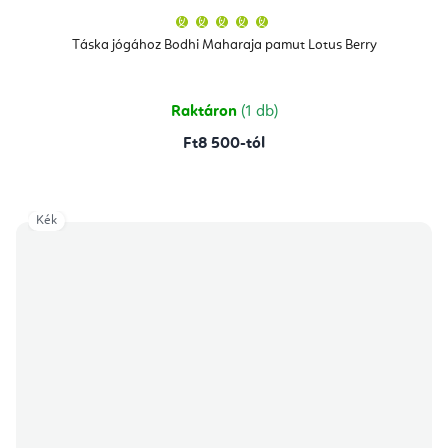
A
termék
átlagos
Táska jógához Bodhi Maharaja pamut Lotus Berry
értékelése
5-
ből
5,0
csillag.
Raktáron
(1 db)
Ft8 500-tól
Kék