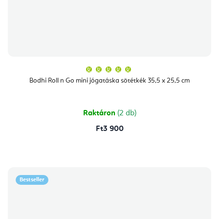
A
termék
átlagos
Bodhi Roll n Go mini jógatáska sötétkék 35,5 x 25,5 cm
értékelése
5-
ből
5,0
csillag.
Raktáron
(2 db)
Ft3 900
Bestseller