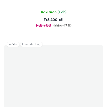
5-
ből
5,0
csillag.
Raktáron
(1 db)
Ft8 400-tól
Ft8 700
(akár: –17 %)
szürke
Lavender Fog