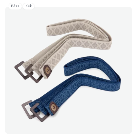
Bézs
Kék