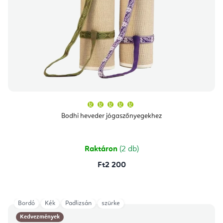
A
termék
átlagos
Bodhi heveder jógaszőnyegekhez
értékelése
5-
ből
5,0
csillag.
Raktáron
(2 db)
Ft2 200
Bordó
Kék
Padlizsán
szürke
Kedvezmények