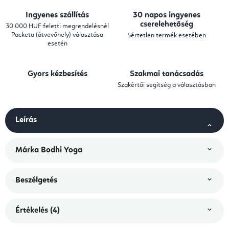
Ingyenes szállítás
30 napos ingyenes
cserelehetőség
30 000 HUF feletti megrendelésnél
Packeta (átvevőhely) választása
Sértetlen termék esetében
esetén
Gyors kézbesítés
Szakmai tanácsadás
Szakértői segítség a választásban
Leírás
Márka
Bodhi Yoga
Beszélgetés
Értékelés (4)