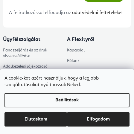
A feliratkozással elfogadja az
adatvédelmi feltételeket
Ügyfélszolgálat
A Flexityről
Panaszeljárás és az áruk
Kapcsolat
visszaszállítása
Rólunk
Adatkezelési tájékoztató
Blog
Általános szerződési feltételek
A cookie-kat
azért használjuk, hogy a legjobb
szolgáltatásokat nyújthassuk Neked.
B2B ÁSZF
Ingyenes kézbesítés
Beállítások
Tanácsadás
Árukereső értékelése
Elutasítom
Elfogadom
Megrendelés állapota