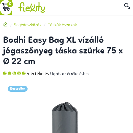
Ugrás
KOSÁR
a
fő
Kezdőlap
Segédeszközök
Táskák és tokok
tartalomhoz
Bodhi Easy Bag XL vízálló
jógaszőnyeg táska szürke 75 x
Ø 22 cm
A
4 értékelés
Ugrás az értékeléshez
termék
átlagos
értékelése
5-
Bestseller
ből
5,0
csillag.