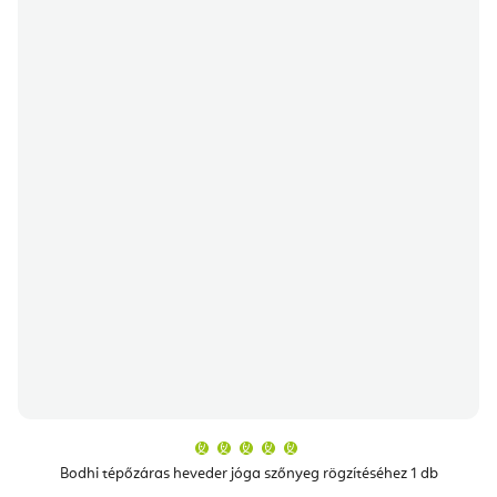
A
termék
átlagos
Bodhi tépőzáras heveder jóga szőnyeg rögzítéséhez 1 db
értékelése
5-