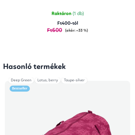
ből
5,0
csillag.
Raktáron
(1 db)
Ft400-tól
Ft600
(akár: –33 %)
Hasonló termékek
Deep Green
Lotus, berry
Taupe-silver
Bestseller