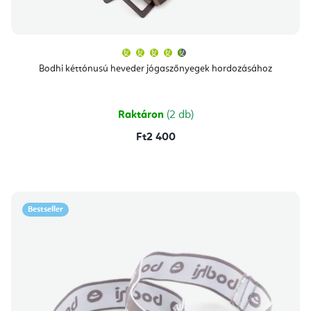
A
termék
átlagos
Bodhi kéttónusú heveder jógaszőnyegek hordozásához
értékelése
5-
ből
4,7
csillag.
Raktáron
(2 db)
Ft2 400
Bestseller