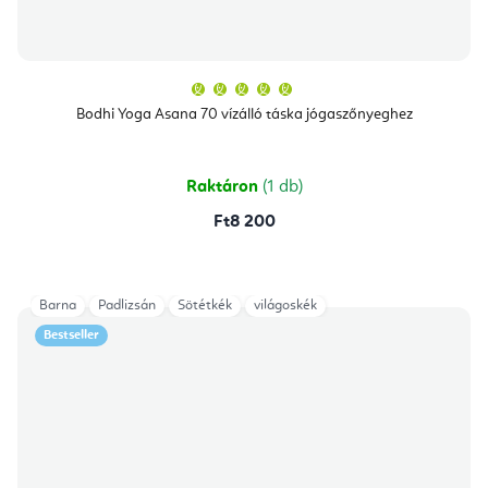
A
termék
átlagos
Bodhi Yoga Asana 70 vízálló táska jógaszőnyeghez
értékelése
5-
ből
5,0
csillag.
Raktáron
(1 db)
Ft8 200
Barna
Padlizsán
Sötétkék
világoskék
Bestseller