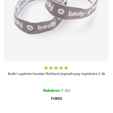
A
termék
átlagos
Bodhi rugalmas heveder Rishikesh jógaszőnyeg rögzítésére 2 db
értékelése
5-
ből
5,0
csillag.
Raktáron
(1 db)
Ft900