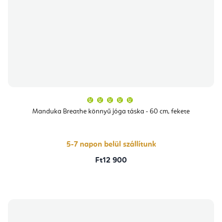
A
termék
átlagos
Manduka Breathe könnyű jóga táska - 60 cm, fekete
értékelése
5-
ből
5,0
csillag.
5-7 napon belül szállítunk
Ft12 900