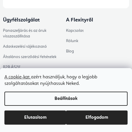
Ügyfélszolgálat
A Flexityről
Panaszeljárás és az áruk
Kapcsolat
visszaszállítása
Rólunk
Adatkezelési tájékoztató
Blog
Általános szerződési feltételek
B2B ÁSZF
A cookie-kat
azért használjuk, hogy a legjobb
Ingyenes kézbesítés
szolgáltatásokat nyújthassuk Neked.
Tanácsadás
Árukereső értékelése
Beállítások
Megrendelés állapota
Elutasítom
Elfogadom
Kategóriák
Témák
Témák