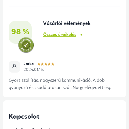
l
é
Vásárlói vélemények
c
98 %
Összes értékelés
Jarka
2024.01.15.
Gyors szállítás, nagyszerű kommunikáció. A dob
gyönyörű és csodálatosan szól. Nagy elégedettség.
Kapcsolat