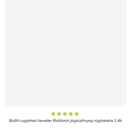
A
termék
átlagos
Bodhi rugalmas heveder Rishikesh jógaszőnyeg rögzítésére 2 db
értékelése
5-
ből