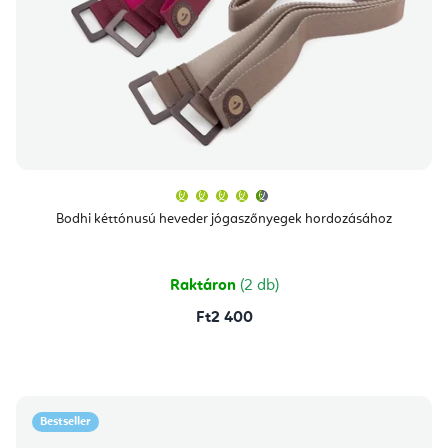
A
termék
átlagos
Bodhi kéttónusú heveder jógaszőnyegek hordozásához
értékelése
5-
ből
4,7
csillag.
Raktáron
(2 db)
Ft2 400
Bestseller