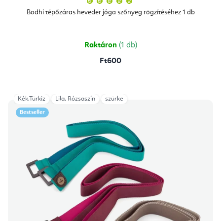
termék
átlagos
Bodhi tépőzáras heveder jóga szőnyeg rögzítéséhez 1 db
értékelése
5-
ből
5,0
csillag.
Raktáron
(1 db)
Ft600
Kék,Türkiz
Lila, Rózsaszín
szürke
Bestseller