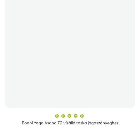
A
termék
átlagos
Bodhi Yoga Asana 70 vízálló táska jógaszőnyeghez
értékelése
5-
ből
5,0