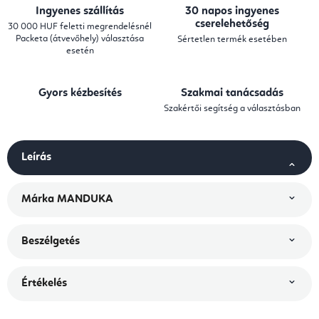
Ingyenes szállítás
30 napos ingyenes
cserelehetőség
30 000 HUF feletti megrendelésnél
Packeta (átvevőhely) választása
Sértetlen termék esetében
esetén
Gyors kézbesítés
Szakmai tanácsadás
Szakértői segítség a választásban
Leírás
Márka
MANDUKA
Beszélgetés
Értékelés