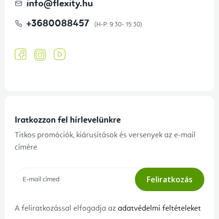
info
@
flexity.hu
+3680088457
Iratkozzon fel hírlevelünkre
Titkos promóciók, kiárusítások és versenyek az e-mail
címére
Feliratkozás
A feliratkozással elfogadja az
adatvédelmi feltételeket