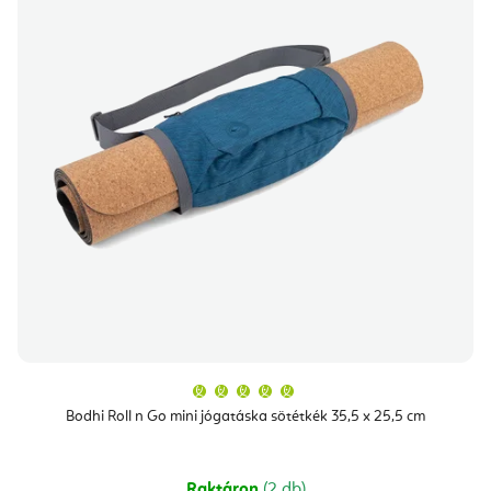
A
termék
átlagos
Bodhi Roll n Go mini jógatáska sötétkék 35,5 x 25,5 cm
értékelése
5-
ből
5,0
csillag.
Raktáron
(2 db)