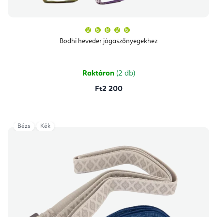
A
termék
átlagos
Bodhi heveder jógaszőnyegekhez
értékelése
5-
ből
5,0
csillag.
Raktáron
(2 db)
Ft2 200
Bézs
Kék