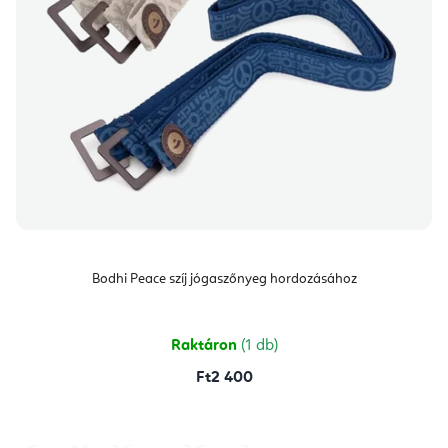
Bodhi Peace szíj jógaszőnyeg hordozásához
Raktáron
(1 db)
Ft2 400