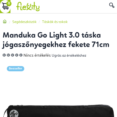
Ugrás
KOSÁR
a
fő
Kezdőlap
Segédeszközök
Táskák és tokok
tartalomhoz
Manduka Go Light 3.0 táska
jógaszőnyegekhez fekete 71cm
A
Nincs értékelés
Ugrás az értékeléshez
termék
átlagos
értékelése
5-
Bestseller
ből
0,0
csillag.