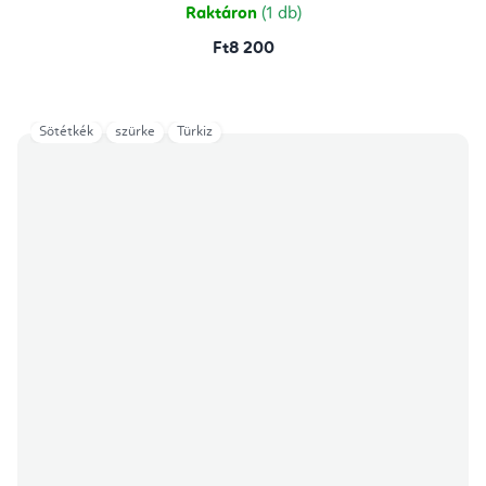
csillag.
Raktáron
(1 db)
Ft8 200
Sötétkék
szürke
Türkiz