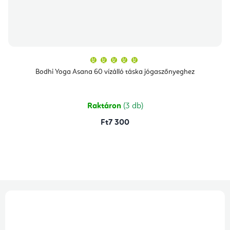
A
termék
átlagos
Bodhi Yoga Asana 60 vízálló táska jógaszőnyeghez
értékelése
5-
ből
5,0
csillag.
Raktáron
(3 db)
Ft7 300
L
á
b