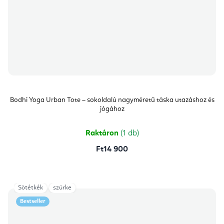
Bodhi Yoga Urban Tote – sokoldalú nagyméretű táska utazáshoz és
jógához
Raktáron
(1 db)
Ft14 900
Sötétkék
szürke
Bestseller