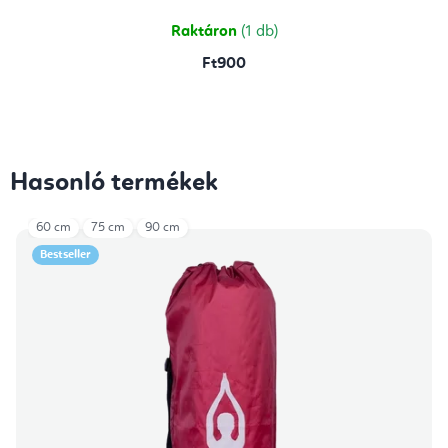
5,0
csillag.
Raktáron
(1 db)
Ft900
Hasonló termékek
60 cm
75 cm
90 cm
Bestseller