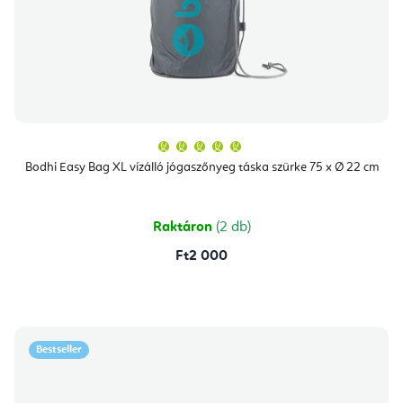
A
termék
átlagos
Bodhi Easy Bag XL vízálló jógaszőnyeg táska szürke 75 x Ø 22 cm
értékelése
5-
ből
5,0
csillag.
Raktáron
(2 db)
Ft2 000
Bestseller