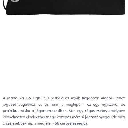
A Manduka Go Light 3.0 táskája az egyik legjobban eladott táska
jógaszőnyegekhez, és ez nem is meglepő - ez egy egyszerű, de
praktikus táska a jógamatracodhoz. Van egy tágas zsebe, amelyben
kényelmesen elhelyezhetsz egy közepes méretű jógaszőnyeget (de még
a szélesebbekhez is megfelel -
66 cm szélességig
).