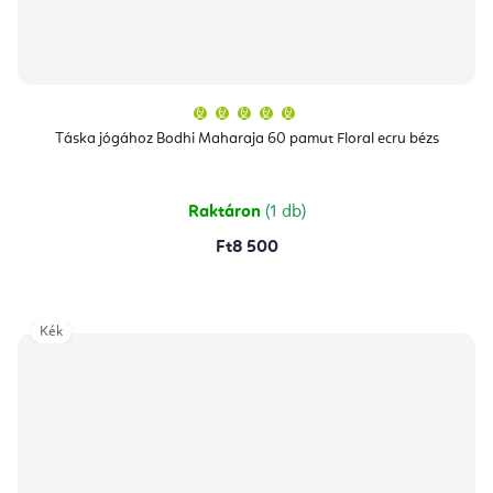
A
termék
átlagos
Táska jógához Bodhi Maharaja 60 pamut Floral ecru bézs
értékelése
5-
ből
5,0
csillag.
Raktáron
(1 db)
Ft8 500
Kék