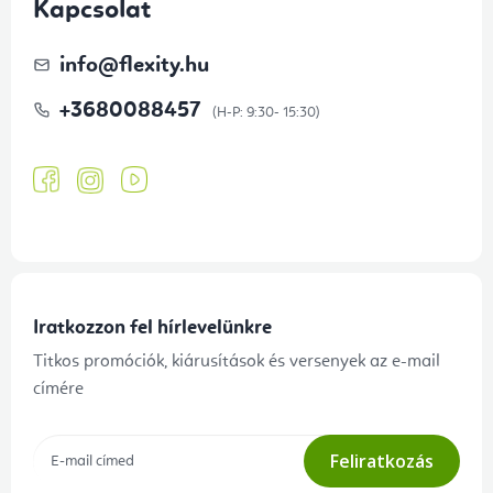
Kapcsolat
info
@
flexity.hu
+3680088457
Iratkozzon fel hírlevelünkre
Titkos promóciók, kiárusítások és versenyek az e-mail
címére
Feliratkozás