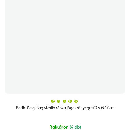
A
termék
átlagos
Bodhi Easy Bag vízálló táska jógaszőnyegre70 x Ø 17 cm
értékelése
5-
ből
5,0
csillag.
Raktáron
(4 db)