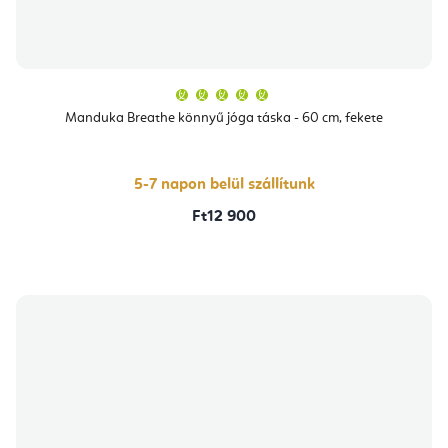
A
termék
átlagos
Manduka Breathe könnyű jóga táska - 60 cm, fekete
értékelése
5-
ből
5,0
csillag.
5-7 napon belül szállítunk
Ft12 900