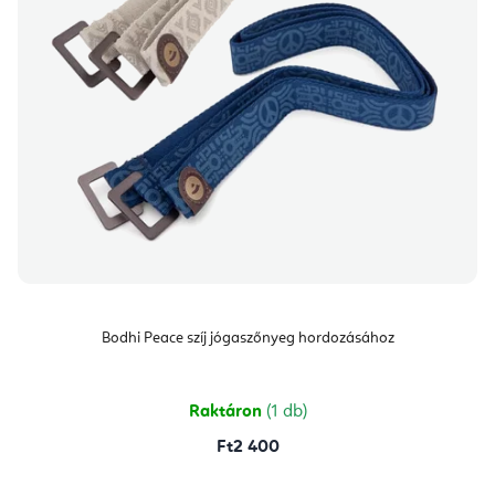
Bodhi Peace szíj jógaszőnyeg hordozásához
Raktáron
(1 db)
Ft2 400