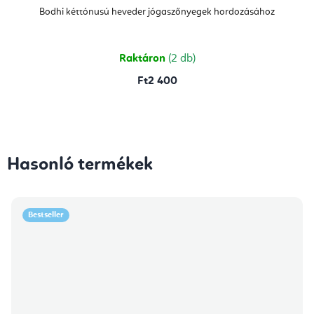
termék
átlagos
Bodhi kéttónusú heveder jógaszőnyegek hordozásához
értékelése
5-
ből
4,7
csillag.
Raktáron
(2 db)
Ft2 400
Hasonló termékek
Bestseller