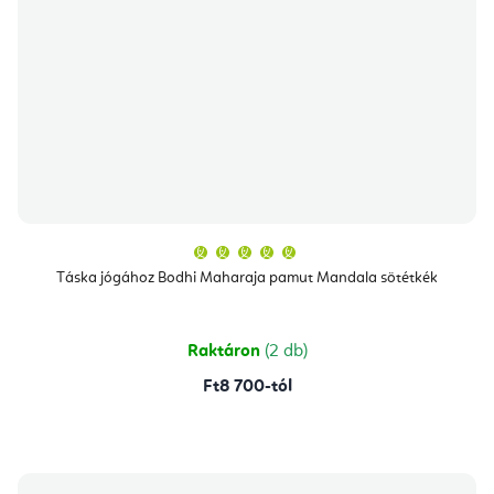
A
termék
átlagos
Táska jógához Bodhi Maharaja pamut Mandala sötétkék
értékelése
5-
ből
5,0
csillag.
Raktáron
(2 db)
Ft8 700-tól