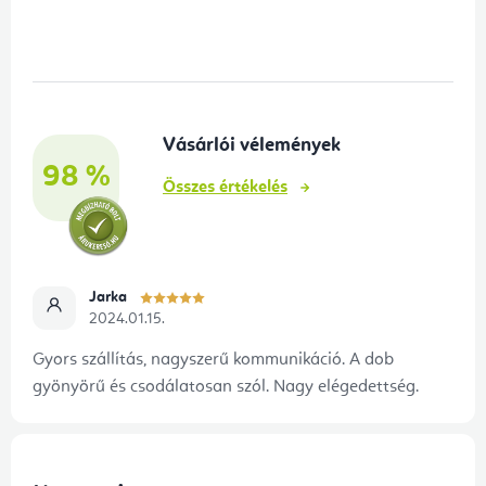
á
b
l
é
Vásárlói vélemények
c
98 %
Összes értékelés
Jarka
2024.01.15.
Gyors szállítás, nagyszerű kommunikáció. A dob
gyönyörű és csodálatosan szól. Nagy elégedettség.