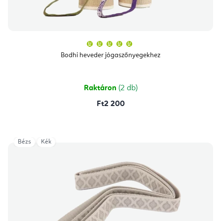
A
termék
átlagos
Bodhi heveder jógaszőnyegekhez
értékelése
5-
ből
5,0
csillag.
Raktáron
(2 db)
Ft2 200
Bézs
Kék