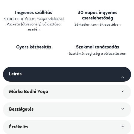
Ingyenes szállítás
30 napos ingyenes
cserelehetőség
30 000 HUF feletti megrendelésnél
Packeta (átvevőhely) választása
Sértetlen termék esetében
esetén
Gyors kézbesítés
Szakmai tanácsadás
Szakértői segítség a választásban
Leírás
Márka
Bodhi Yoga
Beszélgetés
Értékelés