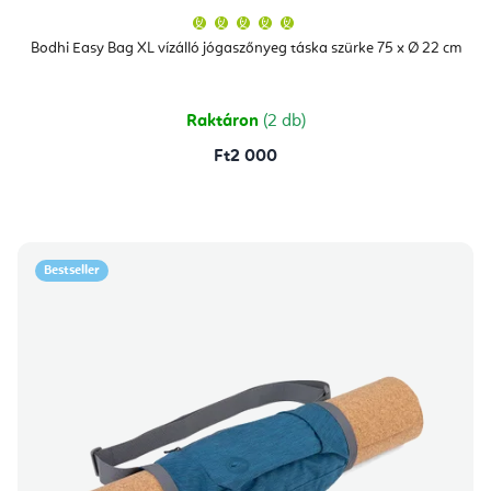
A
termék
átlagos
Bodhi Easy Bag XL vízálló jógaszőnyeg táska szürke 75 x Ø 22 cm
értékelése
5-
ből
5,0
csillag.
Raktáron
(2 db)
Ft2 000
Bestseller