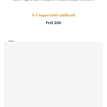
értékelése
5-
ből
5,0
csillag.
5-7 napon belül szállítunk
Ft12 200
Kék