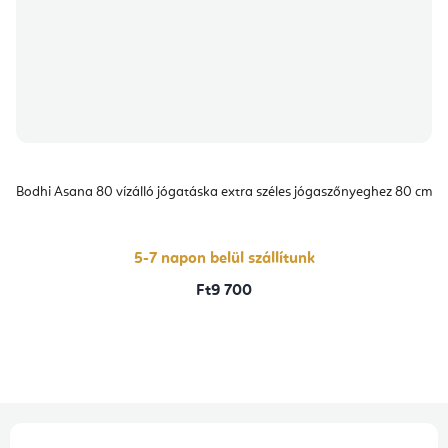
Bodhi Asana 80 vízálló jógatáska extra széles jógaszőnyeghez 80 cm
5-7 napon belül szállítunk
Ft9 700
L