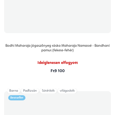
Bodhi Maharaja jógaszőnyeg táska Maharaja Namasté - Bandhani
pamut (fekete-fehér)
Ideiglenesen elfogyott
Ft9 100
Barna
Padlizsán
Sötétkék
világoskék
Bestseller