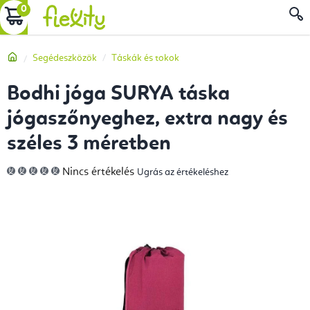
Ugrás
KOSÁR
a
fő
Kezdőlap
Segédeszközök
Táskák és tokok
tartalomhoz
Bodhi jóga SURYA táska
jógaszőnyeghez, extra nagy és
széles 3 méretben
A
Nincs értékelés
Ugrás az értékeléshez
termék
átlagos
értékelése
5-
ből
0,0
csillag.