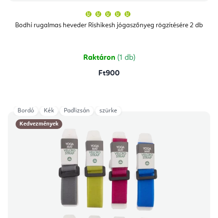
A
termék
átlagos
Bodhi rugalmas heveder Rishikesh jógaszőnyeg rögzítésére 2 db
értékelése
5-
ből
5,0
csillag.
Raktáron
(1 db)
Ft900
Bordó
Kék
Padlizsán
szürke
Kedvezmények