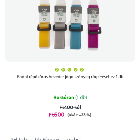
A
termék
átlagos
Bodhi tépőzáras heveder jóga szőnyeg rögzítéséhez 1 db
értékelése
5-
ből
5,0
csillag.
Raktáron
(1 db)
Ft400-tól
Ft600
(akár: –33 %)
Kék,Türkiz
Lila, Rózsaszín
szürke