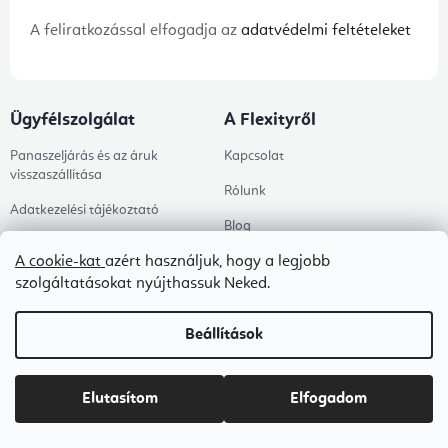
A feliratkozással elfogadja az
adatvédelmi feltételeket
Ügyfélszolgálat
A Flexityről
Panaszeljárás és az áruk
Kapcsolat
visszaszállítása
Rólunk
Adatkezelési tájékoztató
Blog
Általános szerződési feltételek
A cookie-kat
azért használjuk, hogy a legjobb
B2B ÁSZF
szolgáltatásokat nyújthassuk Neked.
Ingyenes kézbesítés
Beállítások
Tanácsadás
Árukereső értékelése
Elutasítom
Elfogadom
Megrendelés állapota