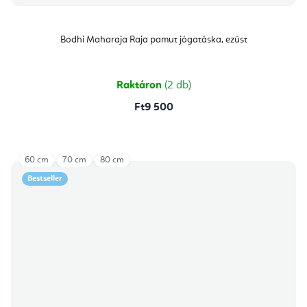
Bodhi Maharaja Raja pamut jógatáska, ezüst
Raktáron
(2 db)
Ft9 500
60 cm
70 cm
80 cm
Bestseller