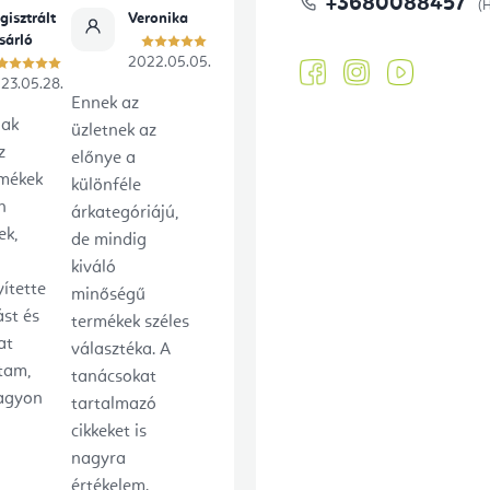
+3680088457
gisztrált
Veronika
sárló
2022.05.05.
23.05.28.
Ennek az
lak
üzletnek az
z
előnye a
rmékek
különféle
n
árkategóriájú,
ek,
de mindig
kiváló
ítette
minőségű
ást és
termékek széles
at
választéka. A
tam,
tanácsokat
agyon
tartalmazó
cikkeket is
nagyra
értékelem.