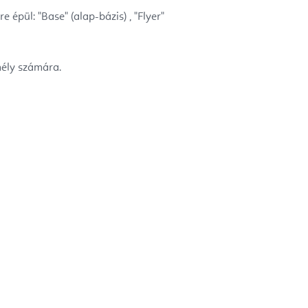
pül: "Base" (alap-bázis) , "Flyer"
mély számára.