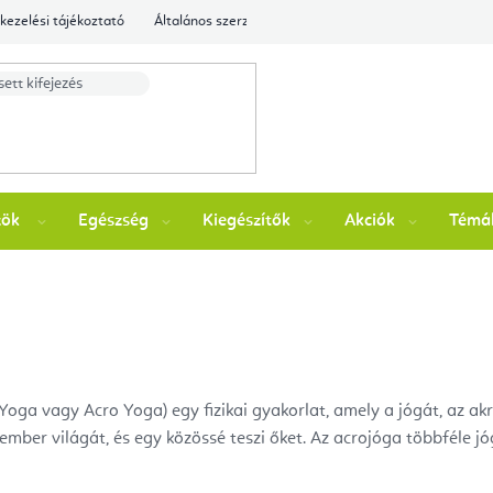
kezelési tájékoztató
Általános szerződési feltételek
Ellenőrizze a rende
zök
Egészség
Kiegészítők
Akciók
Témá
oga vagy Acro Yoga) egy fizikai gyakorlat, amely a jógát, az ak
t ember világát, és egy közössé teszi őket. Az acrojóga többféle 