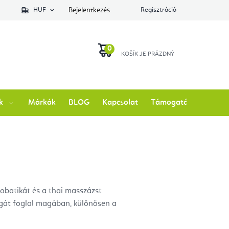
lés állapotát
HUF
Bejelentkezés
Regisztráció
KOSÁR
k
Márkák
BLOG
Kapcsolat
Támogatás
robatikát és a thai masszázst
jógát foglal magában, különösen a