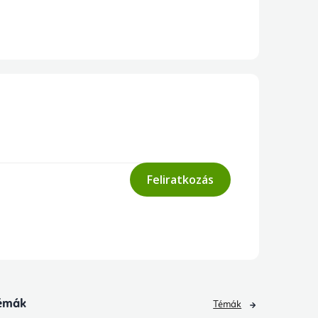
Feliratkozás
émák
Témák