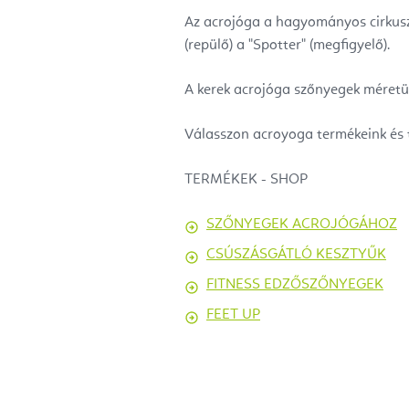
Az acrojóga a hagyományos cirkuszm
(repülő) a "Spotter" (megfigyelő).
A kerek acrojóga szőnyegek méretü
Válasszon acroyoga termékeink és t
TERMÉKEK - SHOP
SZŐNYEGEK ACROJÓGÁHOZ
CSÚSZÁSGÁTLÓ KESZTYŰK
FITNESS EDZŐSZŐNYEGEK
FEET UP