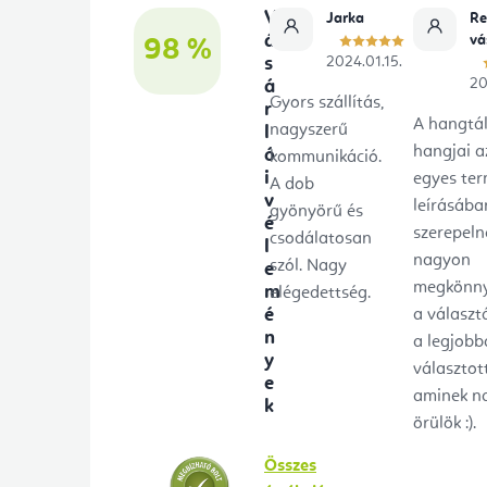
V
Jarka
Re
c
á
vá
98 %
s
2024.01.15.
20
á
Gyors szállítás,
r
A hangtá
nagyszerű
l
hangjai a
ó
kommunikáció.
i
egyes te
A dob
v
leírásába
gyönyörű és
é
szerepeln
csodálatosan
l
nagyon
szól. Nagy
e
megkönny
m
elégedettség.
é
a választ
n
a legjobb
y
választot
e
aminek n
k
örülök :).
Összes