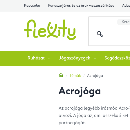
Ugrás
Kapcsolat
Panaszeljárás és az áruk visszaszállítása
Adat
a
fő
tartalomhoz
Ruházat
Jógaszőnyegek
Segédeszkö
Kezdőlap
Témák
Acrojóga
Acrojóga
Az acrojóga (egyébb írásmód Acro-Y
ötvözi. A jóga az, ami összeköti ké
partnerjógát.