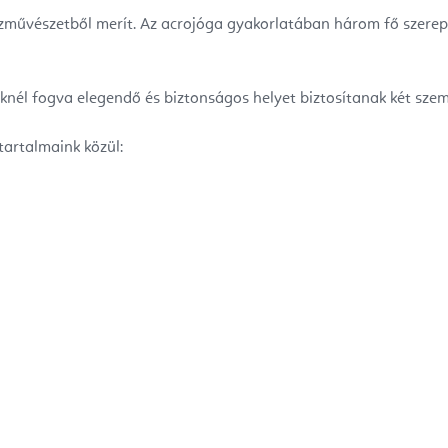
űvészetből merít. Az acrojóga gyakorlatában három fő szerepre é
knél fogva elegendő és biztonságos helyet biztosítanak két sze
artalmaink közül: