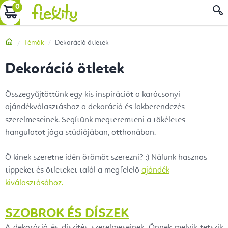
Ugrás
KOSÁR
a
fő
Kezdőlap
Témák
Dekoráció ötletek
tartalomhoz
Dekoráció ötletek
Összegyűjtöttünk egy kis inspirációt a karácsonyi
ajándékválasztáshoz a dekoráció és lakberendezés
szerelmeseinek. Segítünk megteremteni a tökéletes
hangulatot jóga stúdiójában, otthonában.
Ö kinek szeretne idén örömöt szerezni? :) Nálunk hasznos
tippeket és ötleteket talál a megfelelő
ajándék
kiválasztásához.
SZOBROK ÉS DÍSZEK