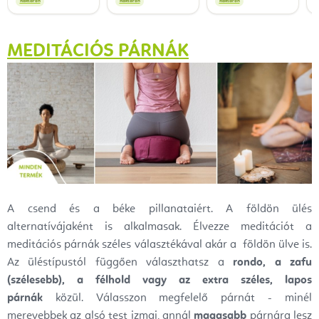
Raktáron
Raktáron
Raktáron
MEDITÁCIÓS PÁRNÁK
A csend és a béke pillanataiért. A földön ülés
alternatívájaként is alkalmasak.
Élvezze meditációt a
meditációs párnák széles választékával akár a földön ülve is.
Az üléstípustól függően választhatsz a
rondo, a zafu
(szélesebb), a félhold vagy az extra széles, lapos
párnák
közül. Válasszon megfelelő párnát - minél
merevebbek az alsó test izmai, annál
magasabb
párnára lesz