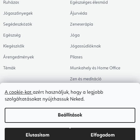
Ruházat
Egészséges életmód
Jógaszőnyegek
Ájurvéda
Segédeszközök
Zeneterápia
Egészség
Jóga
Kiegészítők
Jógastúdióknak
Árengedmények
Pilates
Témák
Munkahely és Home Office
Zen és meditáció
Aromaterápia
A cookie-kat
azért használjuk, hogy a legjobb
szolgáltatásokat nyújthassuk Neked.
Egészséges alvás
Kedvenceink
Beállítások
Copyright 2026
Flexity
. Minden jog fenntartva.
Süti beállítások szerkesztése
Elutasítom
Elfogadom
Shoptet Premium készítette