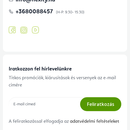
info
@
flexity.hu
+3680088457
Iratkozzon fel hírlevelünkre
Titkos promóciók, kiárusítások és versenyek az e-mail
címére
Feliratkozás
A feliratkozással elfogadja az
adatvédelmi feltételeket