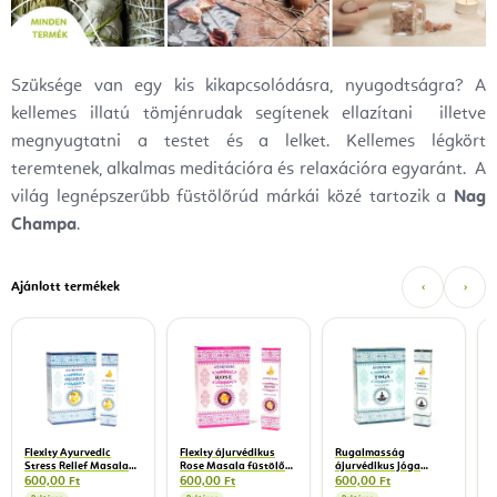
Szüksége van egy kis kikapcsolódásra, nyugodtságra? A
kellemes illatú tömjénrudak segítenek ellazítani illetve
megnyugtatni a testet és a lelket. Kellemes légkört
teremtenek, alkalmas meditációra és relaxációra egyaránt. A
világ legnépszerűbb füstölőrúd márkái közé tartozik a
Nag
Champa
.
Ajánlott termékek
‹
›
F
C
p
6
Flexity Ayurvedic
Flexity ájurvédikus
Rugalmasság
Stress Relief Masala
Rose Masala füstölő
ájurvédikus jóga
füstölő pálcák 15 g
pálca 15 g
masala füstölők 15 g
600,00 Ft
600,00 Ft
600,00 Ft