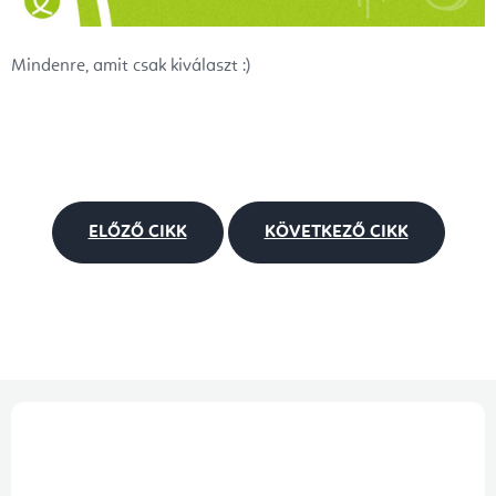
Mindenre, amit csak kiválaszt :)
ELŐZŐ CIKK
KÖVETKEZŐ CIKK
L
á
b