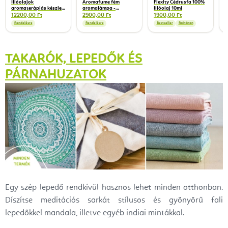
Illóolajok
Aromafume fém
Flexity Cédrusfa 100%
aromaterápiás készlet
aromalámpa -
Illóolaj 10ml
Top 12 x 5 ml
különböző típusok
12200,00 Ft
2900,00 Ft
1900,00 Ft
Rendelésre
Rendelésre
Bestseller
Raktáron
TAKARÓK, LEPEDŐK ÉS
PÁRNAHUZATOK
Egy szép lepedő rendkívül hasznos lehet minden otthonban.
Díszítse meditációs sarkát stílusos és gyönyörű fali
lepedőkkel mandala, illetve egyéb indiai mintákkal.