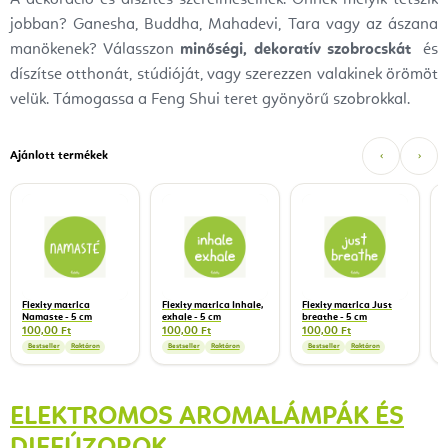
A dekoráció és díszítés szerelmeseinek.
Önnek melyik tetszik
jobban? Ganesha, Buddha, Mahadevi, Tara vagy az ászana
manökenek? Válasszon
minőségi, dekoratív szobrocskát
és
díszítse otthonát, stúdióját, vagy szerezzen valakinek örömöt
velük.
Támogassa a Feng Shui teret gyönyörű szobrokkal.
Ajánlott termékek
‹
›
F
i
2
Flexity matrica
Flexity matrica Inhale,
Flexity matrica Just
Namaste - 5 cm
exhale - 5 cm
breathe - 5 cm
100,00 Ft
100,00 Ft
100,00 Ft
Bestseller
Raktáron
Bestseller
Raktáron
Bestseller
Raktáron
ELEKTROMOS AROMALÁMPÁK ÉS
DIFFÚZOROK