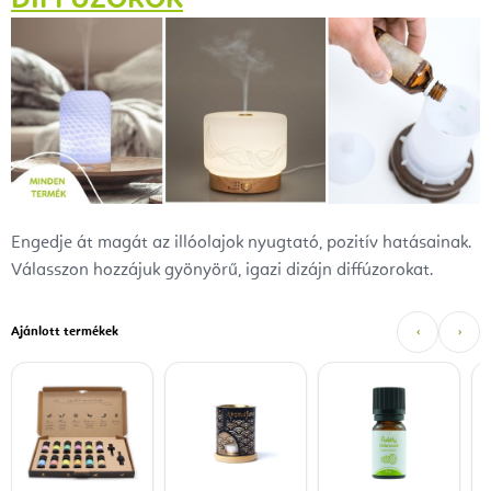
Engedje át magát az illóolajok nyugtató, pozitív hatásainak.
Válasszon hozzájuk gyönyörű, igazi dizájn diffúzorokat.
Ajánlott termékek
‹
›
P
u
a
1
i