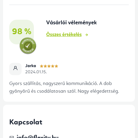
l
é
Vásárlói vélemények
c
98 %
Összes értékelés
Jarka
2024.01.15.
Gyors szállítás, nagyszerű kommunikáció. A dob
gyönyörű és csodálatosan szól. Nagy elégedettség.
Kapcsolat