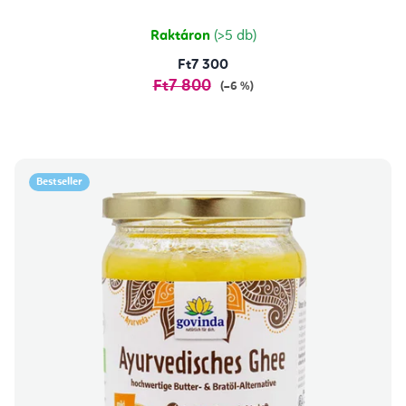
ből
4,7
csillag.
Raktáron
(>5 db)
Ft7 300
Ft7 800
(–6 %)
Bestseller