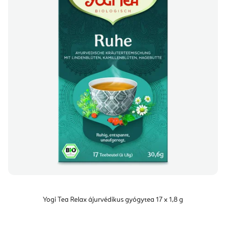
Yogi Tea Relax ájurvédikus gyógytea 17 x 1,8 g