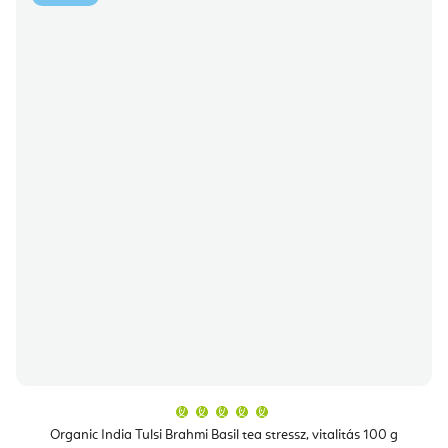
A
termék
átlagos
Organic India Tulsi Brahmi Basil tea stressz, vitalitás 100 g
értékelése