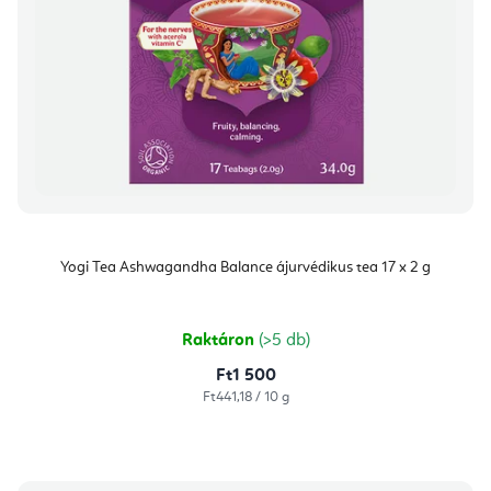
Yogi Tea Ashwagandha Balance ájurvédikus tea 17 x 2 g
Raktáron
(>5 db)
Ft1 500
Egységár:
Ft441,18 / 10 g