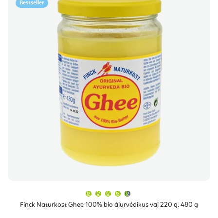
Bestseller
A
termék
átlagos
Finck Naturkost Ghee 100% bio ájurvédikus vaj 220 g, 480 g
értékelése
5-