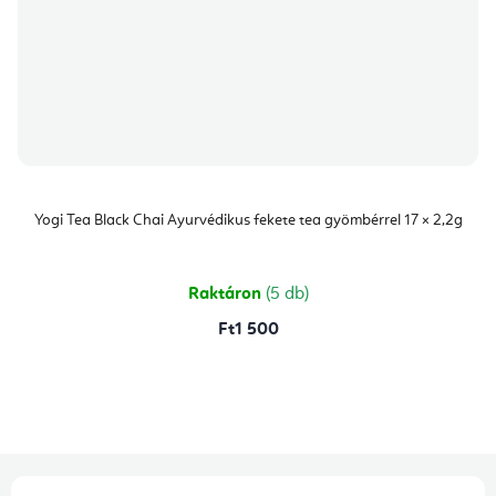
Yogi Tea Black Chai Ayurvédikus fekete tea gyömbérrel 17 × 2,2g
Raktáron
(5 db)
Ft1 500
L