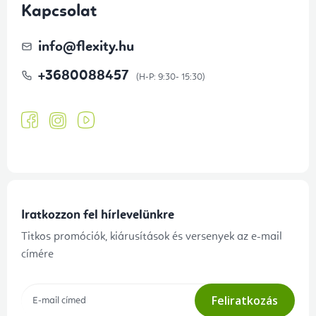
Kapcsolat
info
@
flexity.hu
+3680088457
Iratkozzon fel hírlevelünkre
Titkos promóciók, kiárusítások és versenyek az e-mail
címére
Feliratkozás