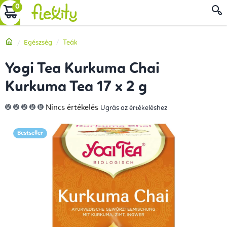
Ugrás
KOSÁR
a
fő
Kezdőlap
Egészség
Teák
tartalomhoz
Yogi Tea Kurkuma Chai
Kurkuma Tea 17 x 2 g
A
Nincs értékelés
Ugrás az értékeléshez
termék
átlagos
értékelése
5-
Bestseller
ből
0,0
csillag.