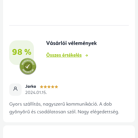
á
b
l
é
Vásárlói vélemények
c
98 %
Összes értékelés
Jarka
2024.01.15.
Gyors szállítás, nagyszerű kommunikáció. A dob
gyönyörű és csodálatosan szól. Nagy elégedettség.