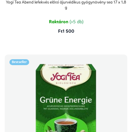
átlagos
Yogi Tea Abend lefekvés előtti ájurvédikus gyógynövény tea 17 x 1,8
értékelése
g
5-
ből
5,0
csillag.
Raktáron
(>5 db)
Ft1 500
Bestseller