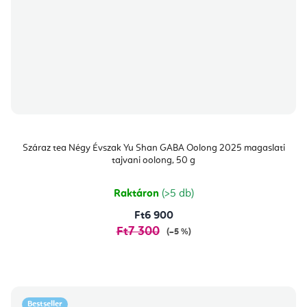
Száraz tea Négy Évszak Yu Shan GABA Oolong 2025 magaslati
tajvani oolong, 50 g
Raktáron
(>5 db)
Ft6 900
Ft7 300
(–5 %)
Bestseller