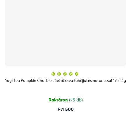
A
termék
átlagos
Yogi Tea Pumpkin Chai bio sütőtök tea fahéjjal és naranccsal 17 x 2 g
értékelése
5-
ből
5,0
csillag.
Raktáron
(>5 db)
Ft1 500