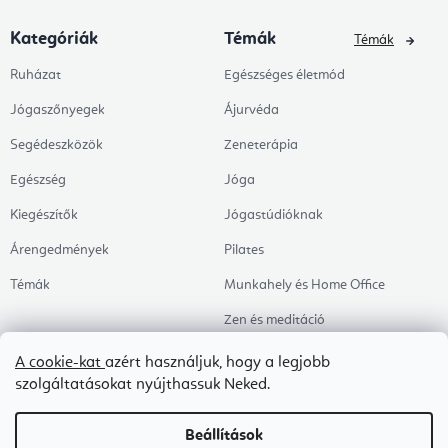
Kategóriák
Témák
Témák
Ruházat
Egészséges életmód
Jógaszőnyegek
Ájurvéda
Segédeszközök
Zeneterápia
Egészség
Jóga
Kiegészítők
Jógastúdióknak
Árengedmények
Pilates
Témák
Munkahely és Home Office
Zen és meditáció
Aromaterápia
A cookie-kat
azért használjuk, hogy a legjobb
szolgáltatásokat nyújthassuk Neked.
Egészséges alvás
Kedvenceink
Beállítások