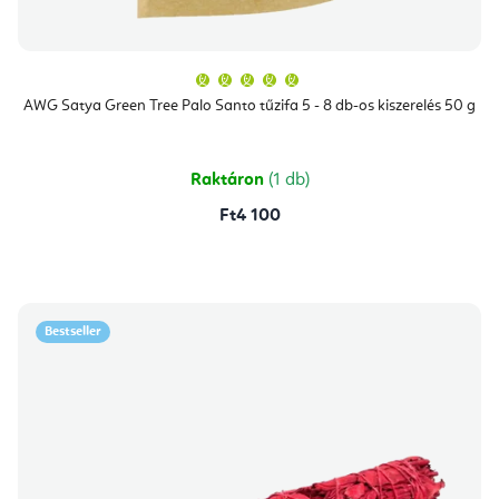
A
termék
átlagos
AWG Satya Green Tree Palo Santo tűzifa 5 - 8 db-os kiszerelés 50 g
értékelése
5-
ből
5,0
csillag.
Raktáron
(1 db)
Ft4 100
Bestseller