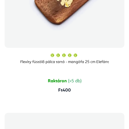
A
termék
átlagos
Flexity füstölő pálca tartó - mangófa 25 cm Elefánt
értékelése
5-
ből
5,0
csillag.
Raktáron
(>5 db)
Ft400