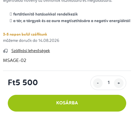
legerősebb növény az otthonok tisztítására és megáldására.
fertőtlenítő hatásokkal rendelkezik
a tér, a tárgyak és az aura megtisztítására a negatív energiáktól
3-5 napon belül szállítunk
14.08.2026
Szállítási lehetőségek
MSAGE-02
Ft5 500
Egységár:
KOSÁRBA