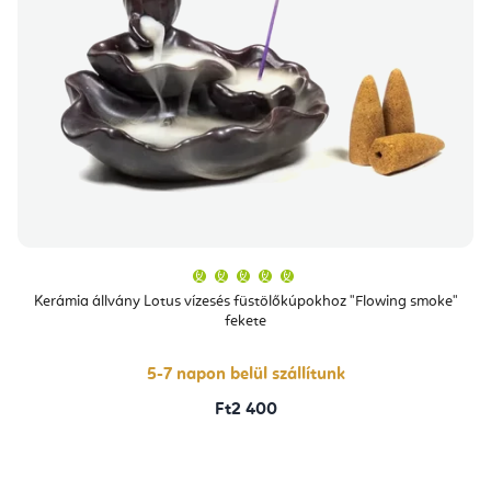
A
termék
átlagos
Kerámia állvány Lotus vízesés füstölőkúpokhoz "Flowing smoke"
értékelése
fekete
5-
ből
5,0
csillag.
5-7 napon belül szállítunk
Ft2 400