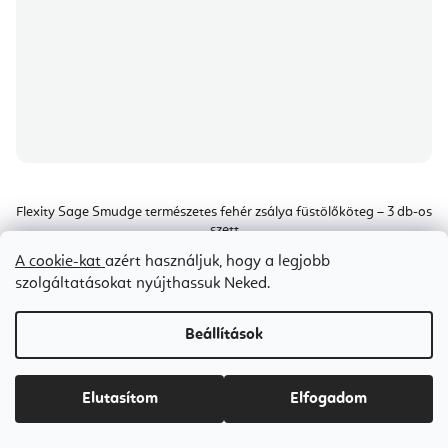
Flexity Sage Smudge természetes fehér zsálya füstölőköteg – 3 db-os
szett
A cookie-kat
azért használjuk, hogy a legjobb
5-7 napon belül szállítunk
szolgáltatásokat nyújthassuk Neked.
Ft4 800
Egységár:
Ft4 800 / 1 db
Beállítások
Elutasítom
Elfogadom
Copal
Harmónia
Szantálfa