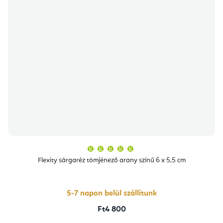
A
termék
átlagos
Flexity sárgaréz tömjénező arany színű 6 x 5,5 cm
értékelése
5-
ből
5,0
csillag.
5-7 napon belül szállítunk
Ft4 800