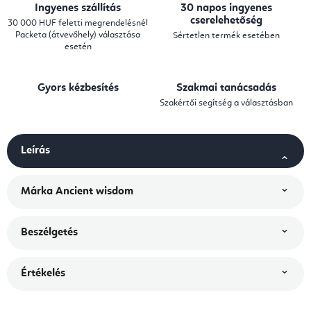
Ingyenes szállítás
30 napos ingyenes
cserelehetőség
30 000 HUF feletti megrendelésnél
Packeta (átvevőhely) választása
Sértetlen termék esetében
esetén
Gyors kézbesítés
Szakmai tanácsadás
Szakértői segítség a választásban
Leírás
Márka
Ancient wisdom
Beszélgetés
Értékelés