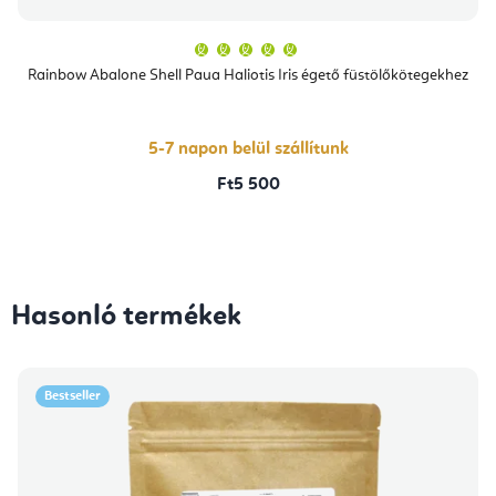
A
termék
átlagos
Rainbow Abalone Shell Paua Haliotis Iris égető füstölőkötegekhez
értékelése
5-
ből
5,0
csillag.
5-7 napon belül szállítunk
Ft5 500
Hasonló termékek
Bestseller