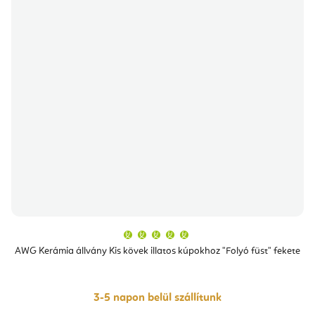
A
termék
átlagos
AWG Kerámia állvány Kis kövek illatos kúpokhoz "Folyó füst" fekete
értékelése
5-
ből
5,0
csillag.
3-5 napon belül szállítunk