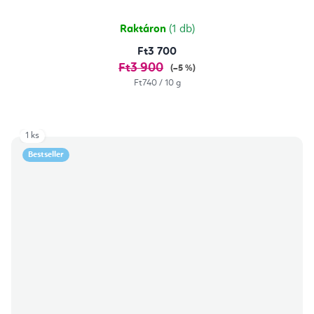
Raktáron
(1 db)
Ft3 700
Ft3 900
(–5 %)
Egységár:
Ft740 / 10 g
1 ks
Bestseller