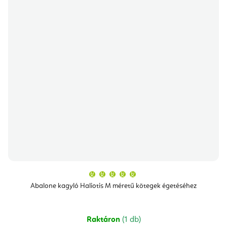
A
termék
átlagos
Abalone kagyló Haliotis M méretű kötegek égetéséhez
értékelése
5-
ből
5,0
csillag.
Raktáron
(1 db)