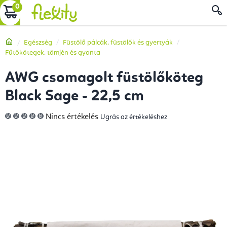
Ugrás
KOSÁR
a
fő
Kezdőlap
Egészség
Füstölő pálcák, füstölők és gyertyák
tartalomhoz
Fűtőkötegek, tömjén és gyanta
AWG csomagolt füstölőköteg
Black Sage - 22,5 cm
A
Nincs értékelés
Ugrás az értékeléshez
termék
átlagos
értékelése
5-
ből
0,0
csillag.