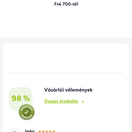
Ft4 700-tól
L
á
b
l
é
Vásárlói vélemények
c
98 %
Összes értékelés
Jarka