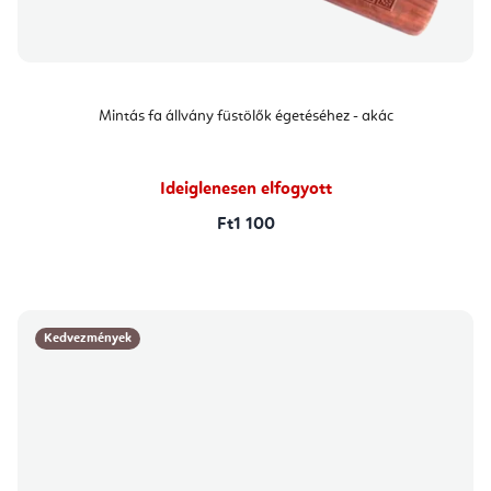
Mintás fa állvány füstölők égetéséhez - akác
Ideiglenesen elfogyott
Ft1 100
Kedvezmények