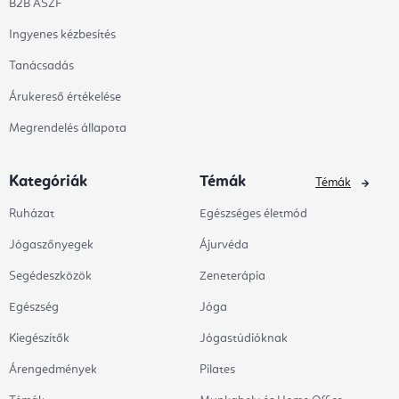
B2B ÁSZF
Ingyenes kézbesítés
Tanácsadás
Árukereső értékelése
Megrendelés állapota
Kategóriák
Témák
Témák
Ruházat
Egészséges életmód
Jógaszőnyegek
Ájurvéda
Segédeszközök
Zeneterápia
Egészség
Jóga
Kiegészítők
Jógastúdióknak
Árengedmények
Pilates