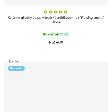
A
termék
átlagos
Kerámia állvány Lotus vízesés füstölőkúpokhoz "Flowing smoke"
értékelése
fekete
5-
ből
5,0
csillag.
Raktáron
(1 db)
Ft2 400
Elefánt
Bestseller