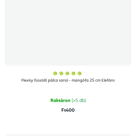
A
termék
átlagos
Flexity füstölő pálca tartó - mangófa 25 cm Elefánt
értékelése
5-
ből
5,0
csillag.
Raktáron
(>5 db)
Ft400