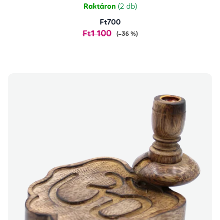
Raktáron
(2 db)
Ft700
Ft1 100
(–36 %)