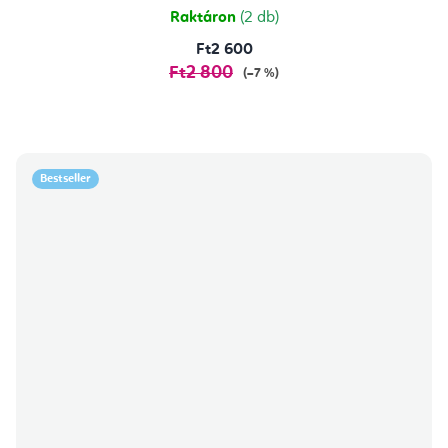
csillag.
Raktáron
(2 db)
Ft2 600
Ft2 800
(–7 %)
Bestseller