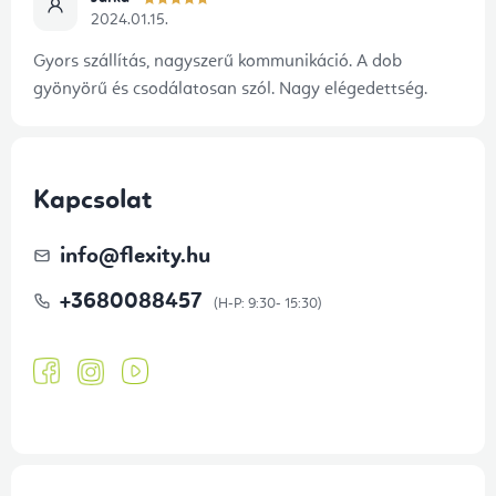
2024.01.15.
Gyors szállítás, nagyszerű kommunikáció. A dob
gyönyörű és csodálatosan szól. Nagy elégedettség.
Kapcsolat
info
@
flexity.hu
+3680088457