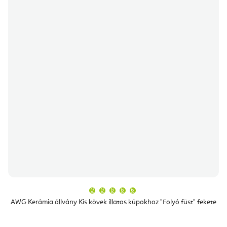
A
termék
átlagos
AWG Kerámia állvány Kis kövek illatos kúpokhoz "Folyó füst" fekete
értékelése
5-
ből
5,0