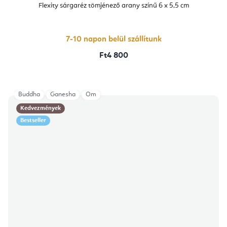
átlagos
Flexity sárgaréz tömjénező arany színű 6 x 5,5 cm
értékelése
5-
ből
5,0
csillag.
7-10 napon belül szállítunk
Ft4 800
Buddha
Ganesha
Om
Kedvezmények
Bestseller