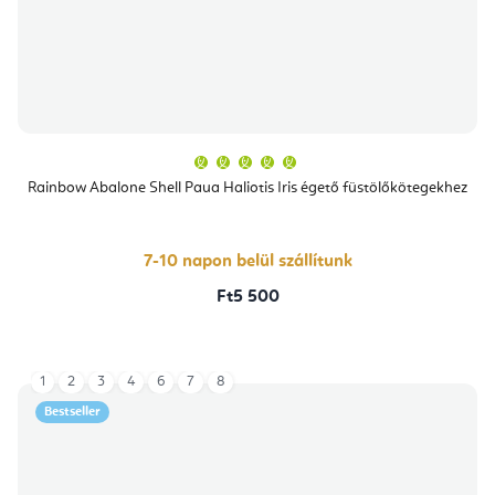
A
termék
átlagos
Rainbow Abalone Shell Paua Haliotis Iris égető füstölőkötegekhez
értékelése
5-
ből
5,0
csillag.
7-10 napon belül szállítunk
Ft5 500
1
2
3
4
6
7
8
Bestseller