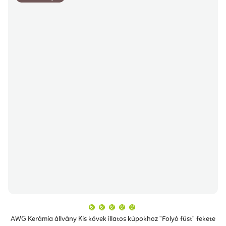
A
termék
átlagos
AWG Kerámia állvány Kis kövek illatos kúpokhoz "Folyó füst" fekete
értékelése