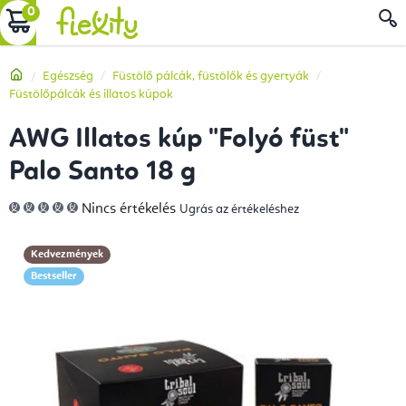
Ugrás
KOSÁR
a
fő
Kezdőlap
Egészség
Füstölő pálcák, füstölők és gyertyák
tartalomhoz
Füstölőpálcák és illatos kúpok
AWG Illatos kúp "Folyó füst"
Palo Santo 18 g
A
Nincs értékelés
Ugrás az értékeléshez
termék
átlagos
értékelése
5-
Kedvezmények
ből
0,0
Bestseller
csillag.