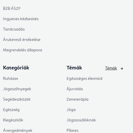
B2B ÁSZF
Ingyenes kézbesítés
Tanácsadás
Árukereső értékelése
Megrendelés állapota
Kategóriák
Témák
Témák
Ruházat
Egészséges életmód
Jógaszőnyegek
Ájurvéda
Segédeszközök
Zeneterápia
Egészség
Jóga
Kiegészítők
Jógastúdióknak
Árengedmények
Pilates