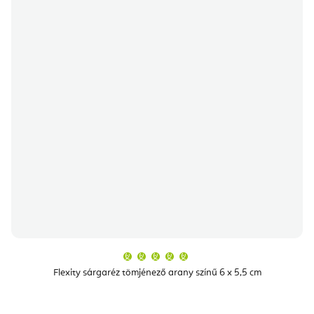
A
termék
átlagos
Flexity sárgaréz tömjénező arany színű 6 x 5,5 cm
értékelése
5-
ből
5,0
csillag.