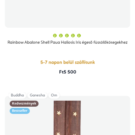
A
termék
átlagos
Rainbow Abalone Shell Paua Haliotis Iris égető füstölőkötegekhez
értékelése
5-
ből
5,0
csillag.
5-7 napon belül szállítunk
Ft5 500
Buddha
Ganesha
Om
Kedvezmények
Bestseller