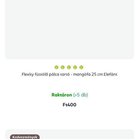
A
termék
átlagos
Flexity füstölő pálca tartó - mangófa 25 cm Elefánt
értékelése
5-
ből
5,0
csillag.
Raktáron
(>5 db)
Ft400
Kedvezmények