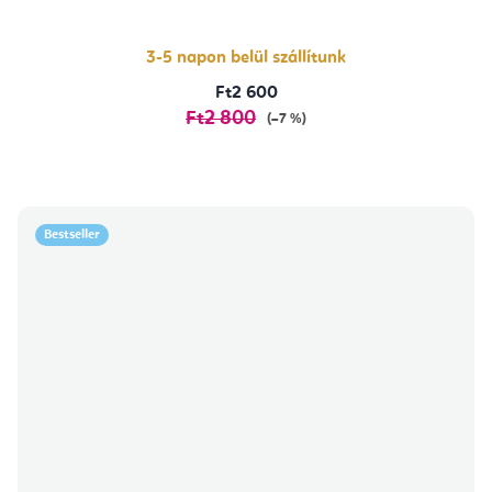
5-
ből
5,0
csillag.
3-5 napon belül szállítunk
Ft2 600
Ft2 800
(–7 %)
Bestseller