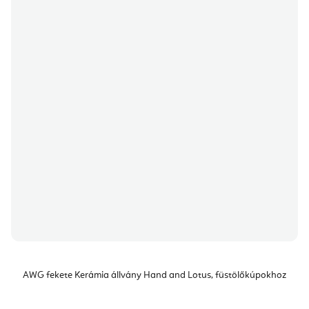
AWG fekete Kerámia állvány Hand and Lotus, füstölőkúpokhoz