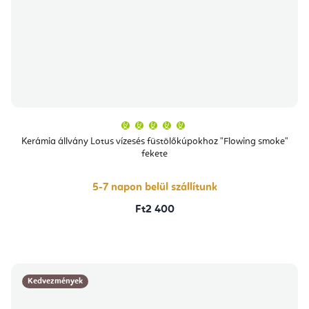
A
termék
átlagos
Kerámia állvány Lotus vízesés füstölőkúpokhoz "Flowing smoke"
értékelése
fekete
5-
ből
5,0
csillag.
5-7 napon belül szállítunk
Ft2 400
Kedvezmények