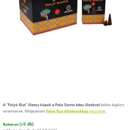
A "Folyó füst" illatos kúpok a Palo Santo édes illatával
békés légkört
teremtenek. Kifejezetten
folyó füst állványokhoz
készültek.
(>5 db)
Raktáron