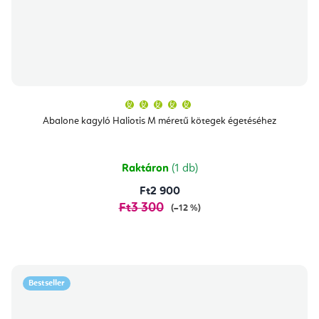
A
termék
átlagos
Abalone kagyló Haliotis M méretű kötegek égetéséhez
értékelése
5-
ből
5,0
csillag.
Raktáron
(1 db)
Ft2 900
Ft3 300
(–12 %)
Bestseller