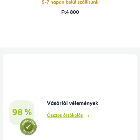
5-7 napon belül szállítunk
Ft4 800
L
á
b
l
é
Vásárlói vélemények
c
98 %
Összes értékelés