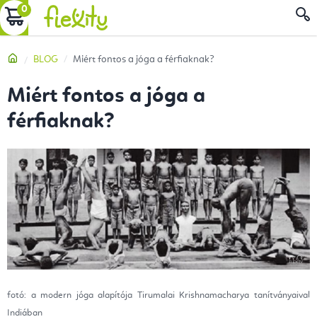
Ugrás
KOSÁR
a
fő
Kezdőlap
BLOG
Miért fontos a jóga a férfiaknak?
tartalomhoz
Miért fontos a jóga a
férfiaknak?
fotó: a modern jóga alapítója Tirumalai Krishnamacharya tanítványaival
Indiában