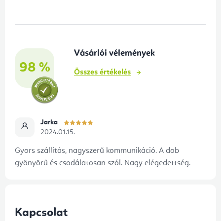
b
l
é
Vásárlói vélemények
c
98 %
Összes értékelés
Jarka
2024.01.15.
Gyors szállítás, nagyszerű kommunikáció. A dob
gyönyörű és csodálatosan szól. Nagy elégedettség.
Kapcsolat