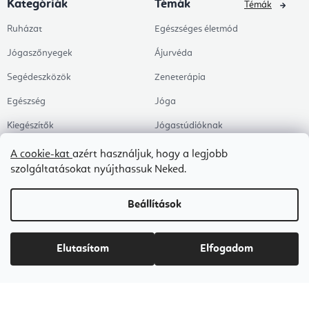
Kategóriák
Témák
Témák
Ruházat
Egészséges életmód
Jógaszőnyegek
Ájurvéda
Segédeszközök
Zeneterápia
Egészség
Jóga
Kiegészítők
Jógastúdióknak
Árengedmények
Pilates
A cookie-kat
azért használjuk, hogy a legjobb
szolgáltatásokat nyújthassuk Neked.
Témák
Munkahely és Home Office
Zen és meditáció
Beállítások
Aromaterápia
Egészséges alvás
Elutasítom
Elfogadom
Kedvenceink
Copyright 2026
Flexity
. Minden jog fenntartva.
Süti beállítások szerkesztése