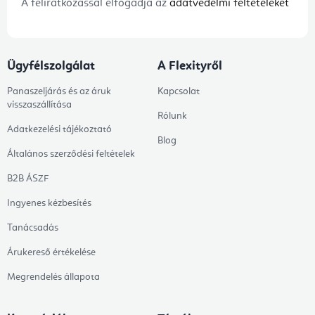
A feliratkozással elfogadja az
adatvédelmi feltételeket
Ügyfélszolgálat
A Flexityről
Panaszeljárás és az áruk
Kapcsolat
visszaszállítása
Rólunk
Adatkezelési tájékoztató
Blog
Általános szerződési feltételek
B2B ÁSZF
Ingyenes kézbesítés
Tanácsadás
Árukereső értékelése
Megrendelés állapota