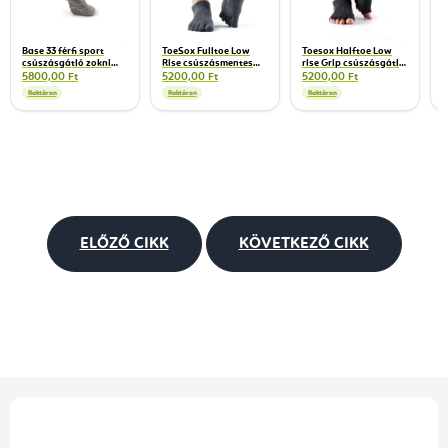
Base 33 férfi sport
ToeSox Fulltoe Low
Toesox Halftoe Low
csúszásgátló zokni
Rise csúszásmentes
rise Grip csúszásgátló
Low Rise GRIP
zokni Szénszürke
fekete zokni (Black)
5800,00 Ft
5200,00 Ft
5200,00 Ft
alacsony szürke
Raktáron
Raktáron
Raktáron
ELŐZŐ CIKK
KÖVETKEZŐ CIKK
L
á