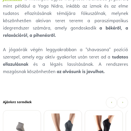
mint például a Yoga Nidra, inkább az izmok és az elme
tudatos ellazításának témájára fókuszálnak, melynek
köszönhetően aktívan teret teremt a paraszimpatikus
idegrendszer számára, amely gondoskodik
a békéről, a
relaxációról, a pihenésről.
A jógaórák végén leggyakrabban a "shavasana" pozíció
szerepel, amely egy aktív gyakorlat után teret ad a
tudatos
ellazulásnak
és a légzés lassításának. A rendszeres
mozgásnak köszönhetően
az alvásunk is javulhat.
Ajánlott termékek
‹
›
B
c
L
5