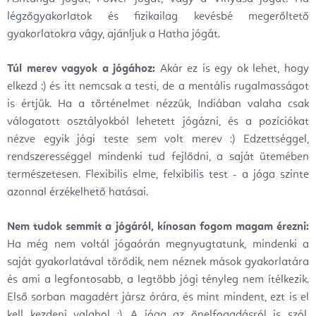
légzőgyakorlatok és fizikailag kevésbé megerőltető
gyakorlatokra vágy, ajánljuk a Hatha jógát.
Túl merev vagyok a jógához:
Akár ez is egy ok lehet, hogy
elkezd :) és itt nemcsak a testi, de a mentális rugalmasságot
is értjük. Ha a történelmet nézzük, Indiában valaha csak
válogatott osztályokból lehetett jógázni, és a pozíciókat
nézve egyik jógi teste sem volt merev :) Edzettséggel,
rendszerességgel mindenki tud fejlődni, a saját ütemében
természetesen. Flexibilis elme, felxibilis test - a jóga szinte
azonnal érzékelhető hatásai.
Nem tudok semmit a jógáról, kínosan fogom magam érezni:
Ha még nem voltál jógaórán megnyugtatunk, mindenki a
saját gyakorlatával törődik, nem néznek mások gyakorlatára
és ami a legfontosabb, a legtöbb jógi tényleg nem ítélkezik.
Első sorban magadért jársz órára, és mint mindent, ezt is el
kell kezdeni valahol :). A jóga az önelfogadásról is szól,