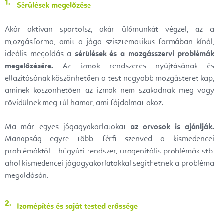
Sérülések megelőzése
Akár aktívan sportolsz, akár ülőmunkát végzel, az a
m,ozgásforma, amit a jóga szisztematikus formában kínál,
ideális megoldás a
sérülések és a mozgásszervi problémák
megelőzésére.
Az izmok rendszeres nyújtásának és
ellazításának köszönhetően a test nagyobb mozgásteret kap,
aminek köszönhetően az izmok nem szakadnak meg vagy
rövidülnek meg túl hamar, ami fájdalmat okoz.
Ma már egyes jógagyakorlatokat
az orvosok is ajánlják.
Manapság egyre több férfi szenved a kismedencei
problémáktól - húgyúti rendszer, urogenitális problémák stb.
ahol kismedencei jógagyakorlatokkal segíthetnek a probléma
megoldásán.
Izomépítés és saját tested erőssége