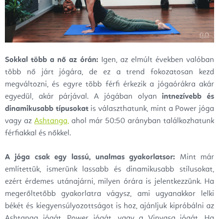
Sokkal több a nő az órán:
Igen, az elmúlt években valóban
több nő járt jógára, de ez a trend fokozatosan kezd
megváltozni, és egyre több férfi érkezik a jógaórákra akár
egyedül, akár párjával. A jógában olyan
intnezívebb és
dinamikusabb típusokat
is választhatunk, mint a Power jóga
vagy az
Ashtanga,
ahol már 50:50 arányban találkozhatunk
férfiakkal és nőkkel.
A
jóga csak egy lassú, unalmas gyakorlatsor:
Mint már
említettük, ismerünk lassabb és dinamikusabb stílusokat,
ezért érdemes utánajárni, milyen órára is jelentkezzünk. Ha
megerőltetőbb gyakorlatra vágysz, ami ugyanakkor lelki
békét és kiegyensúlyozottságot is hoz, ajánljuk kipróbálni az
Ashtanga jógát, Power jógát, vagy a Vinyasa jógát. Ha