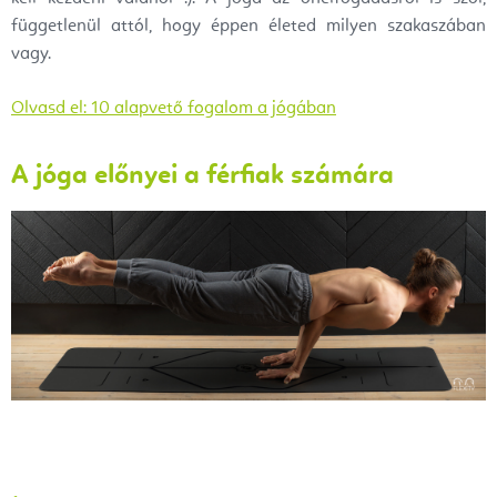
függetlenül attól, hogy éppen életed milyen szakaszában
vagy.
Olvasd el: 10 alapvető fogalom a jógában
A jóga előnyei a férfiak számára