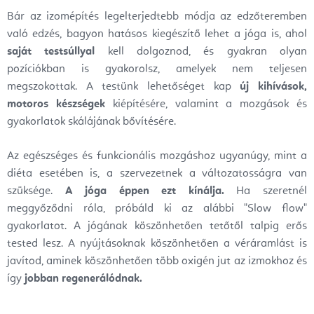
Bár az izomépítés legelterjedtebb módja az edzőteremben
való edzés, bagyon hatásos kiegészítő lehet a jóga is, ahol
saját testsúllyal
kell dolgoznod, és gyakran olyan
pozíciókban is gyakorolsz, amelyek nem teljesen
megszokottak. A testünk lehetőséget kap
új kihívások,
motoros készségek
kiépítésére, valamint a mozgások és
gyakorlatok skálájának bővítésére.
Az egészséges és funkcionális mozgáshoz ugyanúgy, mint a
diéta esetében is, a szervezetnek a változatosságra van
szüksége.
A jóga éppen ezt kínálja.
Ha szeretnél
meggyőződni róla, próbáld ki az alábbi "Slow flow"
gyakorlatot. A jógának köszönhetően tetőtől talpig erős
tested lesz. A nyújtásoknak köszönhetően a véráramlást is
javítod, aminek köszönhetően több oxigén jut az izmokhoz és
így
jobban regenerálódnak.