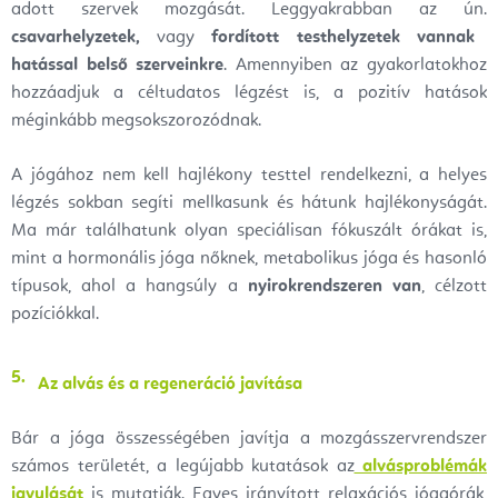
adott szervek mozgását. Leggyakrabban az ún.
csavarhelyzetek,
vagy
fordított testhelyzetek vannak
hatással belső szerveinkre
. Amennyiben az gyakorlatokhoz
hozzáadjuk a céltudatos légzést is, a pozitív hatások
méginkább megsokszorozódnak.
A jógához nem kell hajlékony testtel rendelkezni, a helyes
légzés sokban segíti mellkasunk és hátunk hajlékonyságát.
Ma már találhatunk olyan speciálisan fókuszált órákat is,
mint a hormonális jóga nőknek, metabolikus jóga és hasonló
típusok, ahol a hangsúly a
nyirokrendszeren van
, célzott
pozíciókkal.
Az alvás és a regeneráció javítása
Bár a jóga összességében javítja a mozgásszervrendszer
számos területét, a legújabb kutatások az
alvásproblémák
javulását
is mutatják. Egyes irányított relaxációs jógaórák,