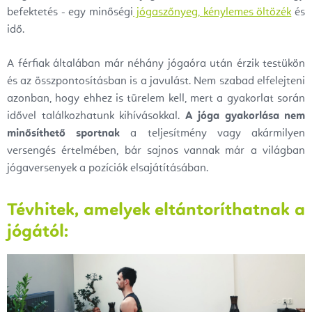
befektetés - egy minőségi
jógaszőnyeg,
kénylemes öltözék
és
idő.
A férfiak általában már néhány jógaóra után érzik testükön
és az összpontosításban is a javulást. Nem szabad elfelejteni
azonban, hogy ehhez is türelem kell, mert a gyakorlat során
idővel találkozhatunk kihívásokkal.
A jóga gyakorlása nem
minősíthető sportnak
a teljesítmény vagy akármilyen
versengés értelmében, bár sajnos vannak már a világban
jógaversenyek a pozíciók elsajátításában.
Tévhitek, amelyek eltántoríthatnak a
jógától: