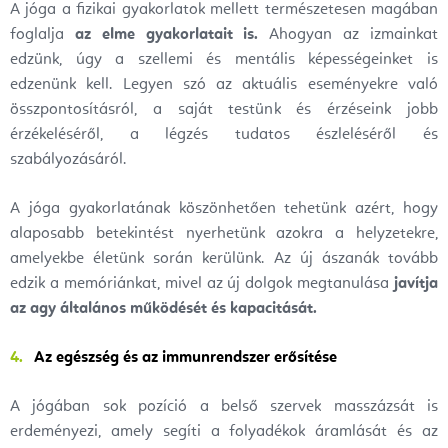
A jóga a fizikai gyakorlatok mellett természetesen magában
foglalja
az elme gyakorlatait is.
Ahogyan az izmainkat
edzünk, úgy a szellemi és mentális képességeinket is
edzenünk kell. Legyen szó az aktuális eseményekre való
összpontosításról, a saját testünk és érzéseink jobb
érzékeléséről, a légzés tudatos észleléséről és
szabályozásáról.
A jóga gyakorlatának köszönhetően tehetünk azért, hogy
alaposabb betekintést nyerhetünk azokra a helyzetekre,
amelyekbe életünk során kerülünk. Az új ászanák tovább
edzik a memóriánkat, mivel az új dolgok megtanulása
javítja
az agy általános működését és kapacitását.
Az egészség és az immunrendszer erősítése
A jógában sok pozíció a belső szervek masszázsát is
erdeményezi, amely segíti a folyadékok áramlását és az