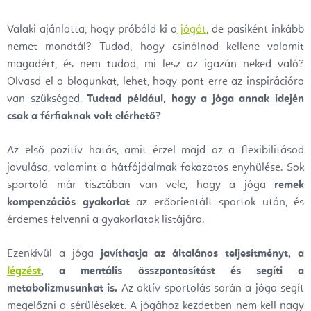
Valaki ajánlotta, hogy próbáld ki a
jógát
, de pasiként inkább
nemet mondtál? Tudod, hogy csinálnod kellene valamit
magadért, és nem tudod, mi lesz az igazán neked való?
Olvasd el a blogunkat, lehet, hogy pont erre az inspirációra
van szükséged.
Tudtad például, hogy a jóga annak idején
csak a férfiaknak volt elérhető?
Az első pozitív hatás, amit érzel majd az a flexibilitásod
javulása, valamint a hátfájdalmak fokozatos enyhülése. Sok
sportoló már tisztában van vele, hogy a jóga
remek
kompenzációs gyakorlat
az erőorientált sportok után, és
érdemes felvenni a gyakorlatok listájára.
Ezenkívül a jóga
javíthatja az általános teljesítményt, a
légzést
, a mentális összpontosítást és segíti a
metabolizmusunkat is.
Az aktív sportolás során a jóga segít
megelőzni a sérüléseket. A jógához kezdetben nem kell nagy