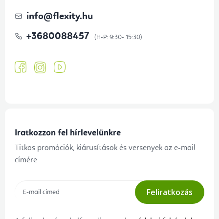
info
@
flexity.hu
+3680088457
Iratkozzon fel hírlevelünkre
Titkos promóciók, kiárusítások és versenyek az e-mail
címére
Feliratkozás