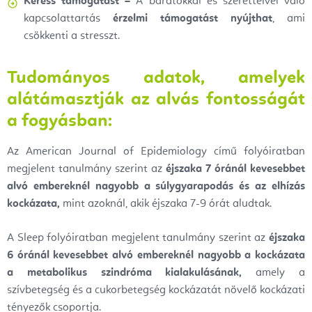
Keress támogatást –
A barátokkal és szeretteivel való
kapcsolattartás
érzelmi támogatást nyújthat
, ami
csökkenti a stresszt.
Tudományos adatok, amelyek
alátámasztják az alvás fontosságát
a fogyásban:
Az American Journal of Epidemiology című folyóiratban
megjelent tanulmány szerint az
éjszaka 7 óránál kevesebbet
alvó embereknél nagyobb a súlygyarapodás és az elhízás
kockázata,
mint azoknál, akik éjszaka 7-9 órát aludtak.
A Sleep folyóiratban megjelent tanulmány szerint az
éjszaka
6 óránál kevesebbet alvó embereknél nagyobb a kockázata
a metabolikus szindróma kialakulásának,
amely a
szívbetegség és a cukorbetegség kockázatát növelő kockázati
tényezők csoportja.