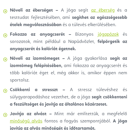
Növeli az éberséget –
A jóga segít
az éberség
és a
testtudat fejlesztésében, ami
segíthet az egészségesebb
ételek megválasztásában
és a túlevés elkerülésében.
Fokozza az anyagcserét –
Bizonyos
jógapózok
és
sorozatok, mint például a Napüdvözlet,
felpörgetik az
anyagcserét és kalóriát égetnek.
Növeli az izomtömeget –
A jóga gyakorlása
segít az
izomtömeg felépítésében,
ami fokozza az anyagcserét és
több kalóriát éget el, még akkor is, amikor éppen nem
sportolsz.
Csökkenti a stresszt –
A stressz túlevéshez és
súlygyarapodáshoz vezethet, de a jóga
segít csökkenteni
a feszültséget és javítja az általános közérzetet.
Javítja az alvást –
Mint már említettük, a megfelelő
minőségű alvás
fontos a fogyás szempontjából.
A jóga
javítja az alvás minőségét és időtartamát.