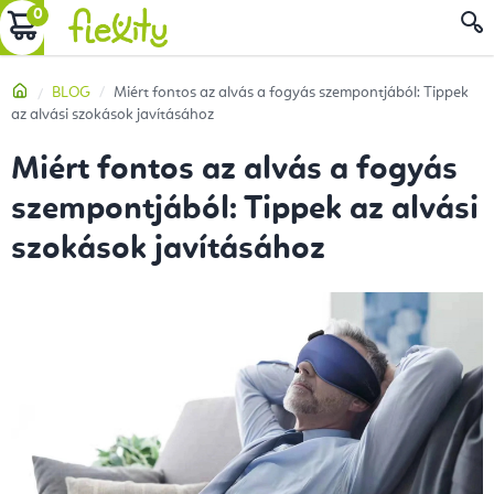
Ugrás
KOSÁR
a
fő
Kezdőlap
BLOG
Miért fontos az alvás a fogyás szempontjából: Tippek
tartalomhoz
az alvási szokások javításához
Miért fontos az alvás a fogyás
szempontjából: Tippek az alvási
szokások javításához