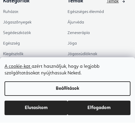
Kategóriák
Témák
Témák
Ruházat
Egészséges életmód
Jógaszőnyegek
Ájurvéda
Segédeszközök
Zeneterápia
Egészség
Jóga
Kiegészítők
Jógastúdióknak
Árengedmények
Pilates
A cookie-kat
azért használjuk, hogy a legjobb
szolgáltatásokat nyújthassuk Neked.
Témák
Munkahely és Home Office
Zen és meditáció
Beállítások
Aromaterápia
Egészséges alvás
Elutasítom
Elfogadom
Kedvenceink
Copyright 2026
Flexity
. Minden jog fenntartva.
Süti beállítások szerkesztése