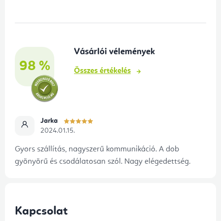
b
l
é
Vásárlói vélemények
c
98 %
Összes értékelés
Jarka
2024.01.15.
Gyors szállítás, nagyszerű kommunikáció. A dob
gyönyörű és csodálatosan szól. Nagy elégedettség.
Kapcsolat