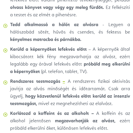
lefekvés előtt valami pihentető tevékenységgel, például
olvass könyvet vagy végy egy meleg fürdőt.
Ez felkészíti
a testet és az elmét a pihenésre.
Tedd alkalmassá a hálót az alvásra
- Legyen a
hálószobád sötét, hűvös és csendes, és fektess be
kényelmes matracba és párnákba.
Kerüld a képernyőket lefekvés előtt
– A képernyők által
kibocsátott kék fény megzavarhatja az alvást, ezért
legalább egy órával lefekvés előtt
próbáld meg elkerülni
a képernyőket
(pl. telefon, tablet, TV).
Rendszeres testmozgás
–
A rendszeres fizikai aktivitás
javítja az alvás minőségét és időtartamát. Csak arra
ügyelj,
hogy közvetlenül lefekvés előtt kerüld az intenzív
testmozgást,
mivel ez megnehezítheti az elalvást.
Korlátozd a koffeint és az alkoholt –
A koffein és az
alkohol jelentősen
megzavarhatják az alvást,
ezért
próbáld elkerülni őket, különösen lefekvés előtt.