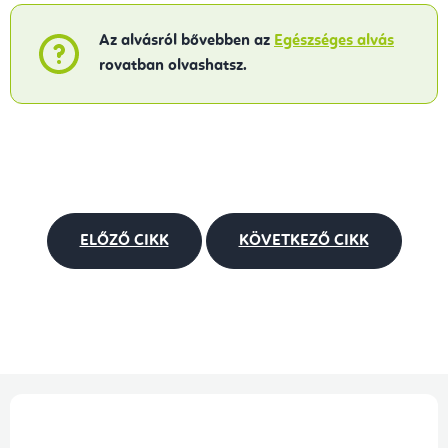
Az alvásról bővebben az
Egészséges alvás
rovatban olvashatsz.
ELŐZŐ CIKK
KÖVETKEZŐ CIKK
L
á