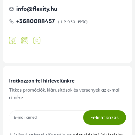
info
@
flexity.hu
+3680088457
Iratkozzon fel hírlevelünkre
Titkos promóciók, kiárusítások és versenyek az e-mail
címére
Feliratkozás