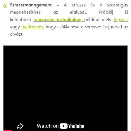
Stresszmanagement –
A stressz és a szorongás
megnehezítheti az elalvást. Próbálj ki
különböző
relaxációs technikákat,
például mély
légzést
vagy
meditációt
, hogy csökkentsd a stresszt és javítsd az
alvást.