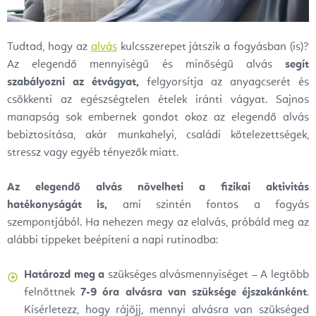
Tudtad, hogy az
alvás
kulcsszerepet játszik a fogyásban (is)?
Az elegendő mennyiségű és minőségű alvás
segít
szabályozni az étvágyat,
felgyorsítja az anyagcserét és
csökkenti az egészségtelen ételek iránti vágyat. Sajnos
manapság sok embernek gondot okoz az elegendő alvás
bebiztosítása, akár munkahelyi, családi kötelezettségek,
stressz vagy egyéb tényezők miatt.
Az elegendő alvás növelheti a fizikai aktivitás
hatékonyságát is,
ami szintén fontos a fogyás
szempontjából. Ha nehezen megy az elalvás, próbáld meg az
alábbi tippeket beépíteni a napi rutinodba:
Határozd meg a
szükséges alvásmennyiséget – A legtöbb
felnőttnek
7-9 óra alvásra van szüksége éjszakánként
.
Kísérletezz, hogy rájöjj, mennyi alvásra van szükséged