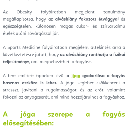
Az Obesity folyóiratban megjelent tanulmány
megállapította, hogy az
alváshiány fokozott étvággyal
és
egészségtelen, különösen magas cukor- és zsírtartalmú
ételek utáni sóvárgással jár.
A Sports Medicine folyóiratban megjelent áttekintés arra a
következtetésre jutott, hogy
az alváshiány ronthatja a fizikai
teljesítményt,
ami megnehezítheti a fogyást.
A fent említett tippeken kívül
a
jóga
gyakorlása a fogyás
hasznos eszköze is lehet.
A jóga segíthet csökkenteni a
stresszt, javítani a rugalmasságot és az erőt, valamint
fokozni az anyagcserét, ami mind hozzájárulhat a fogyáshoz.
A jóga szerepe a fogyás
elősegítésében: