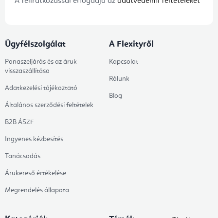
A feliratkozással elfogadja az
adatvédelmi feltételeket
Ügyfélszolgálat
A Flexityről
Panaszeljárás és az áruk
Kapcsolat
visszaszállítása
Rólunk
Adatkezelési tájékoztató
Blog
Általános szerződési feltételek
B2B ÁSZF
Ingyenes kézbesítés
Tanácsadás
Árukereső értékelése
Megrendelés állapota