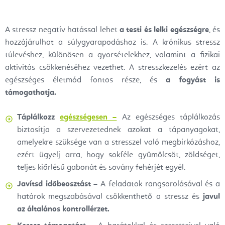
A stressz negatív hatással lehet
a testi és lelki egészségre
, és
hozzájárulhat a súlygyarapodáshoz is. A krónikus stressz
túlevéshez, különösen a gyorsételekhez, valamint a fizikai
aktivitás csökkenéséhez vezethet. A stresszkezelés ezért az
egészséges életmód fontos része, és
a fogyást is
támogathatja.
Táplálkozz
egészségesen –
Az egészséges táplálkozás
biztosítja a szervezetednek azokat a tápanyagokat,
amelyekre szüksége van a stresszel való megbirkózáshoz,
ezért ügyelj arra, hogy sokféle gyümölcsöt, zöldséget,
teljes kiőrlésű gabonát és sovány fehérjét egyél.
Javítsd időbeosztást –
A feladatok rangsorolásával és a
határok megszabásával csökkenthető a stressz és
javul
az általános kontrollérzet.