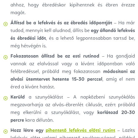
ahhoz, hogy ébredéskor kipihentnek és ébren érezze
magát.
Állítsd be a lefekvés és az ébredés időpontját
– Ha már
tudod, mennyit kell aludnod, állíts be
egy állandó lefekvés
és ébredési időt
, és a lehető legpontosabban tartsd be,
még hétvégén is.
Fokozatosan állítsd be az esti rutinod
– Ha gondjaid
vannak az elalvással vagy a kívánt időpontban való
felébredéssel, próbáld meg fokozatosan
módosítani az
alvási ütemtervet hetente 15-30 perccel
, amíg el nem
éred a kívánt hatást.
Kerüld
a szunyókálást – A napközbeni szunyókálás
megzavarhatja az alvás-ébrenlét ciklusát, ezért próbáld
meg elkerülni a szunyókálást, vagy
korlátozd 20-30
percre
kora délután.
Hozz létre egy
pihentető lefekvés előtti rutint
– Lazíts