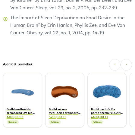
Syndrome" by Esra Tasali, Daniel P. van der Deen, and Eve
Van Cauter. Sleep, vol. 29, no. 2, 2006, pp. 232-239.
The Impact of Sleep Deprivation on Food Desire in the
Human Brain" by Erin Hanlon, Phyllis Zee, and Eve Van
Cauter. Obesity, vol. 22, no. 1, 2014, pp. 14-19
Ajánlott termékek
‹
›
F
c
c
1
2
Bodhi meditációs
Bodhi selyem
Bodhi meditációs
szempárna OM bio
meditációs szempárna
párna szemre VEGAN
levendulával 23 cm
levendulával 24 cm
organikus
4400,00 Ft
5200,00 Ft
4400,00 Ft
levendulával 23 cm
Raktáron
Raktáron
Raktáron